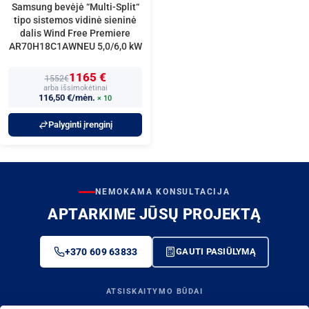
Samsung bevėjė “Multi-Split“
tipo sistemos vidinė sieninė
dalis Wind Free Premiere
AR70H18C1AWNEU 5,0/6,0 kW
1165 €
1552€
arba išsimokėtinai
116,50 €/mėn.
× 10
Palyginti įrenginį
NEMOKAMA KONSULTACIJA
APTARKIME JŪSŲ PROJEKTĄ
+370 609 63833
GAUTI PASIŪLYMĄ
ATSISKAITYMO BŪDAI