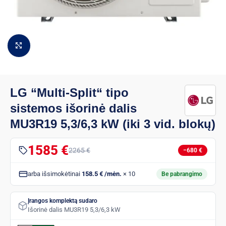
Padidinti vaizdą
LG “Multi-Split“ tipo
sistemos išorinė dalis
MU3R19 5,3/6,3 kW (iki 3 vid. blokų)
1585 €
2265 €
−680 €
arba išsimokėtinai
158.5 € /mėn.
× 10
Be pabrangimo
Įrangos komplektą sudaro
Išorinė dalis MU3R19 5,3/6,3 kW