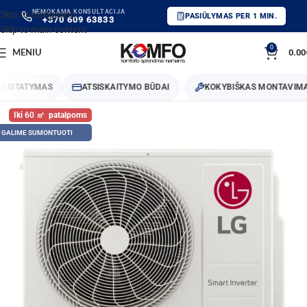
NEMOKAMA KONSULTACIJA
Skip to navigation
PASIŪLYMAS PER 1 MIN.
+370 609 63833
Skip to main content
0
0.00
MENIU
STATYMAS
ATSISKAITYMO BŪDAI
KOKYBIŠKAS MONTAVIMAS
60
GALIME SUMONTUOTI