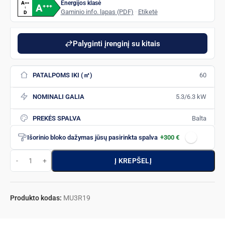
Energijos klasė
A
+
+
+
A
+
+
+
↑
Gaminio info. lapas (PDF)
·
Etiketė
D
Palyginti įrenginį su kitais
PATALPOMS IKI (㎡)
60
NOMINALI GALIA
5.3/6.3 kW
PREKĖS SPALVA
Balta
Išorinio bloko dažymas jūsų pasirinkta spalva
+300 €
Į KREPŠELĮ
Produkto kodas:
MU3R19