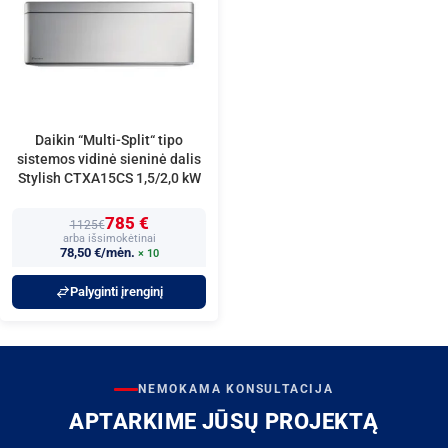
Daikin “Multi-Split“ tipo
sistemos vidinė sieninė dalis
Stylish CTXA15CS 1,5/2,0 kW
785 €
1125€
arba išsimokėtinai
78,50 €/mėn.
× 10
Palyginti įrenginį
NEMOKAMA KONSULTACIJA
APTARKIME JŪSŲ PROJEKTĄ