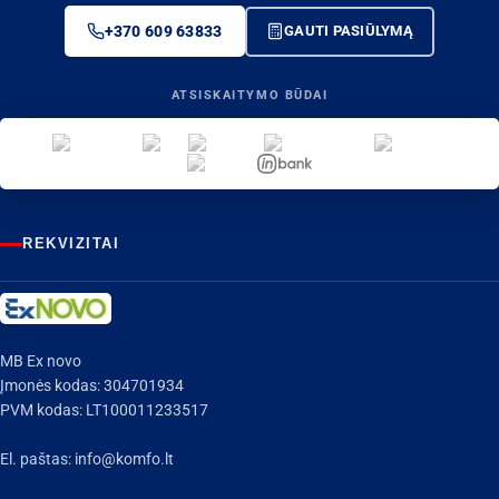
+370 609 63833
GAUTI PASIŪLYMĄ
ATSISKAITYMO BŪDAI
REKVIZITAI
MB Ex novo
Įmonės kodas: 304701934
PVM kodas: LT100011233517
El. paštas:
info@komfo.lt