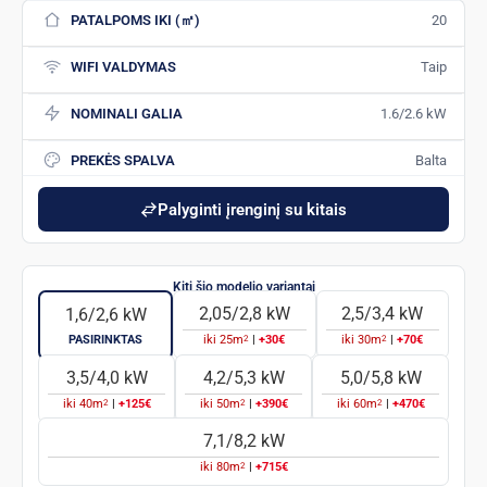
PATALPOMS IKI (㎡)
20
WIFI VALDYMAS
Taip
NOMINALI GALIA
1.6/2.6 kW
PREKĖS SPALVA
Balta
Palyginti įrenginį su kitais
2,05/2,8 kW
2,5/3,4 kW
1,6/2,6 kW
2
2
PASIRINKTAS
iki
25
m
|
+30€
iki
30
m
|
+70€
3,5/4,0 kW
4,2/5,3 kW
5,0/5,8 kW
2
2
2
iki
40
m
|
+125€
iki
50
m
|
+390€
iki
60
m
|
+470€
7,1/8,2 kW
2
iki
80
m
|
+715€