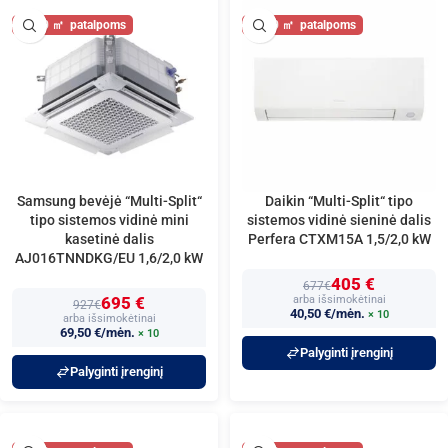
20
20
Samsung bevėjė “Multi-Split“
Daikin “Multi-Split“ tipo
tipo sistemos vidinė mini
sistemos vidinė sieninė dalis
kasetinė dalis
Perfera CTXM15A 1,5/2,0 kW
AJ016TNNDKG/EU 1,6/2,0 kW
405 €
677€
695 €
arba išsimokėtinai
927€
40,50 €/mėn.
× 10
arba išsimokėtinai
69,50 €/mėn.
× 10
Palyginti įrenginį
Palyginti įrenginį