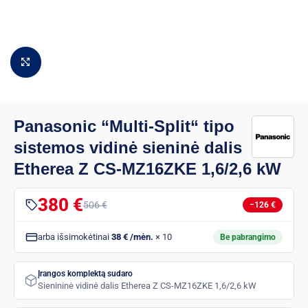
Padidinti vaizdą
Panasonic “Multi-Split“ tipo
sistemos vidinė sieninė dalis
Etherea Z CS-MZ16ZKE 1,6/2,6 kW
380 €
506 €
−126 €
arba išsimokėtinai
38 € /mėn.
× 10
Be pabrangimo
Įrangos komplektą sudaro
Sienininė vidinė dalis Etherea Z CS-MZ16ZKE 1,6/2,6 kW