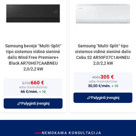
Samsung bevėjė “Multi-Split“
Samsung “Multi-Split“ tipo
tipo sistemos vidinė sieninė
sistemos vidinė sieninė dalis
dalis Wind Free Premiere+
Cebu S2 AR50F07C1AHNEU
Black AR70H07CAABNEU
2,0/2,2 kW
2,0/2,2 kW
305 €
408€
660 €
arba išsimokėtinai
879€
30,50 €/mėn.
× 10
arba išsimokėtinai
66 €/mėn.
× 10
Palyginti įrenginį
Palyginti įrenginį
NEMOKAMA KONSULTACIJA