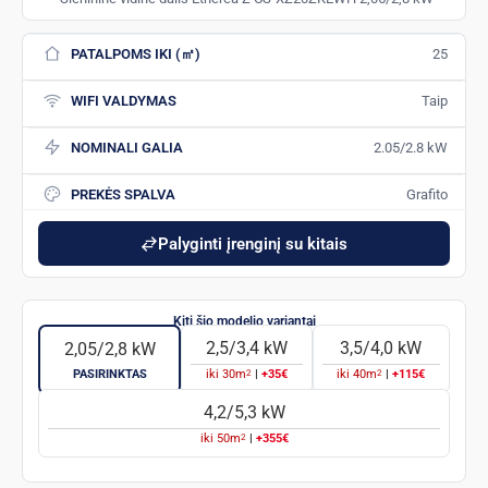
PATALPOMS IKI (㎡)
25
WIFI VALDYMAS
Taip
NOMINALI GALIA
2.05/2.8 kW
PREKĖS SPALVA
Grafito
Palyginti įrenginį su kitais
2,5/3,4 kW
3,5/4,0 kW
2,05/2,8 kW
2
2
PASIRINKTAS
iki
30
m
|
+35€
iki
40
m
|
+115€
4,2/5,3 kW
2
iki
50
m
|
+355€