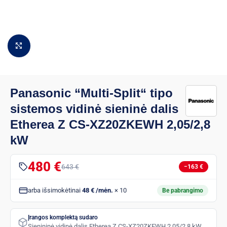
Padidinti vaizdą
Panasonic “Multi-Split“ tipo
sistemos vidinė sieninė dalis
Etherea Z CS-XZ20ZKEWH 2,05/2,8
kW
480 €
643 €
−163 €
arba išsimokėtinai
48 € /mėn.
× 10
Be pabrangimo
Įrangos komplektą sudaro
Sienininė vidinė dalis Etherea Z CS-XZ20ZKEWH 2,05/2,8 kW