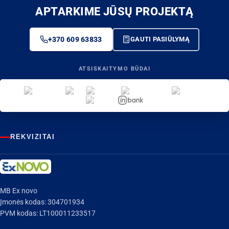
APTARKIME JŪSŲ PROJEKTĄ
+370 609 63833
GAUTI PASIŪLYMĄ
ATSISKAITYMO BŪDAI
REKVIZITAI
MB Ex novo
Įmonės kodas: 304701934
PVM kodas: LT100011233517