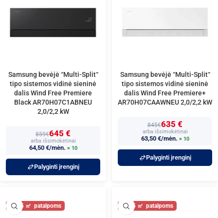
Samsung bevėjė “Multi-Split“
Samsung bevėjė “Multi-Split“
tipo sistemos vidinė sieninė
tipo sistemos vidinė sieninė
dalis Wind Free Premiere
dalis Wind Free Premiere+
Black AR70H07C1ABNEU
AR70H07CAAWNEU 2,0/2,2 kW
2,0/2,2 kW
635 €
845€
645 €
arba išsimokėtinai
859€
63,50 €/mėn.
× 10
arba išsimokėtinai
64,50 €/mėn.
× 10
Palyginti įrenginį
Palyginti įrenginį
25
25