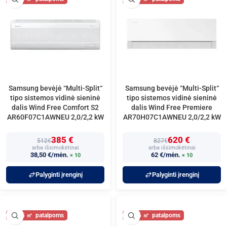
Samsung bevėjė “Multi-Split“
Samsung bevėjė “Multi-Split“
tipo sistemos vidinė sieninė
tipo sistemos vidinė sieninė
dalis Wind Free Comfort S2
dalis Wind Free Premiere
AR60F07C1AWNEU 2,0/2,2 kW
AR70H07C1AWNEU 2,0/2,2 kW
385 €
620 €
512€
827€
arba išsimokėtinai
arba išsimokėtinai
38,50 €/mėn.
62 €/mėn.
× 10
× 10
Palyginti įrenginį
Palyginti įrenginį
25
25