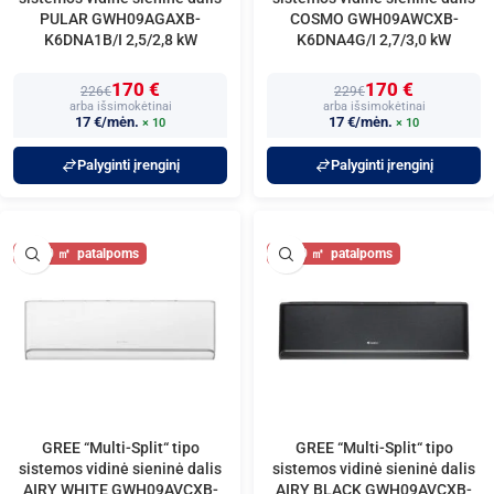
PULAR GWH09AGAXB-
COSMO GWH09AWCXB-
K6DNA1B/I 2,5/2,8 kW
K6DNA4G/I 2,7/3,0 kW
170 €
170 €
226€
229€
arba išsimokėtinai
arba išsimokėtinai
17 €/mėn.
17 €/mėn.
× 10
× 10
Palyginti įrenginį
Palyginti įrenginį
30
30
GREE “Multi-Split“ tipo
GREE “Multi-Split“ tipo
sistemos vidinė sieninė dalis
sistemos vidinė sieninė dalis
AIRY WHITE GWH09AVCXB-
AIRY BLACK GWH09AVCXB-