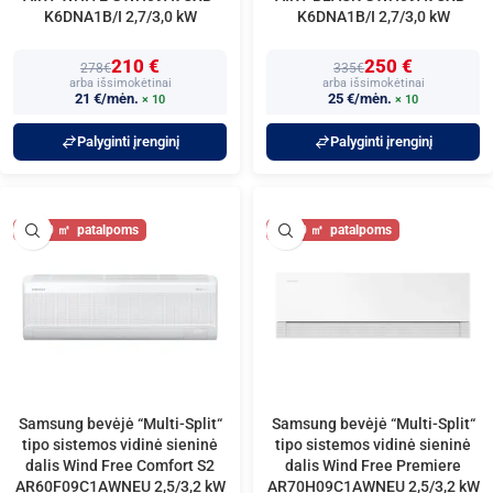
K6DNA1B/I 2,7/3,0 kW
K6DNA1B/I 2,7/3,0 kW
210 €
250 €
278€
335€
arba išsimokėtinai
arba išsimokėtinai
21 €/mėn.
25 €/mėn.
× 10
× 10
Palyginti įrenginį
Palyginti įrenginį
30
30
Samsung bevėjė “Multi-Split“
Samsung bevėjė “Multi-Split“
tipo sistemos vidinė sieninė
tipo sistemos vidinė sieninė
dalis Wind Free Comfort S2
dalis Wind Free Premiere
AR60F09C1AWNEU 2,5/3,2 kW
AR70H09C1AWNEU 2,5/3,2 kW