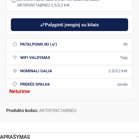
AR70F09C1ABNEU 2,5/3,2 kW
Palyginti įrenginį su kitais
PATALPOMS IKI (㎡)
30
WIFI VALDYMAS
Taip
NOMINALI GALIA
2.5/3.2 kW
PREKĖS SPALVA
Juoda
Neturime
Produkto kodas:
AR70F09C1ABNEU
APRAŠYMAS