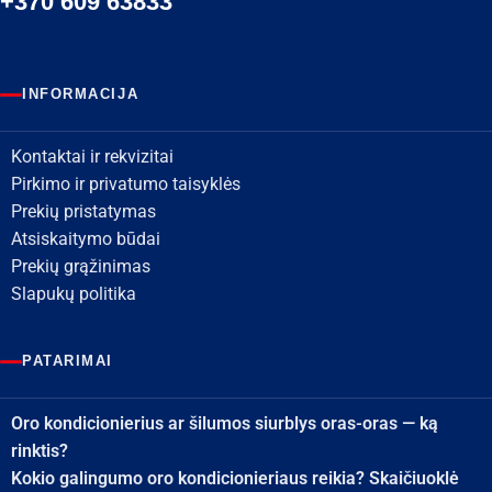
+370 609 63833
INFORMACIJA
Kontaktai ir rekvizitai
Pirkimo ir privatumo taisyklės
Prekių pristatymas
Atsiskaitymo būdai
Prekių grąžinimas
Slapukų politika
PATARIMAI
Oro kondicionierius ar šilumos siurblys oras-oras — ką
rinktis?
Kokio galingumo oro kondicionieriaus reikia? Skaičiuoklė