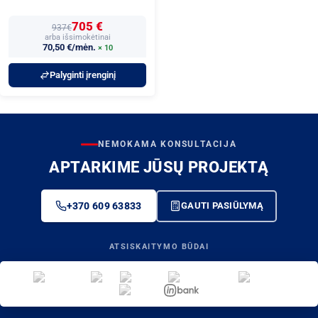
705 €
937€
arba išsimokėtinai
70,50 €/mėn.
× 10
Palyginti įrenginį
NEMOKAMA KONSULTACIJA
APTARKIME JŪSŲ PROJEKTĄ
+370 609 63833
GAUTI PASIŪLYMĄ
ATSISKAITYMO BŪDAI