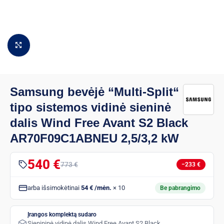
Padidinti vaizdą
Samsung bevėjė “Multi-Split“
tipo sistemos vidinė sieninė
dalis Wind Free Avant S2 Black
AR70F09C1ABNEU 2,5/3,2 kW
540 €
773 €
−233 €
arba išsimokėtinai
54 € /mėn.
× 10
Be pabrangimo
Įrangos komplektą sudaro
Sienininė vidinė dalis Wind Free Avant S2 Black