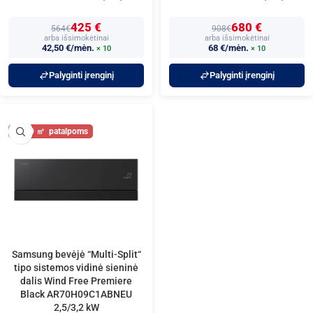
425 €
680 €
564€
908€
arba išsimokėtinai
arba išsimokėtinai
42,50 €/mėn.
68 €/mėn.
× 10
× 10
Palyginti įrenginį
Palyginti įrenginį
30
Samsung bevėjė “Multi-Split“
tipo sistemos vidinė sieninė
dalis Wind Free Premiere
Black AR70H09C1ABNEU
2,5/3,2 kW