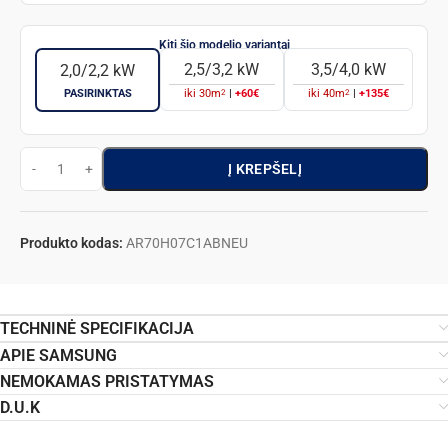
2,5/3,2 kW
3,5/4,0 kW
2,0/2,2 kW
2
2
PASIRINKTAS
iki
30
m
|
+60€
iki
40
m
|
+135€
Į KREPŠELĮ
Produkto kodas:
AR70H07C1ABNEU
TECHNINĖ SPECIFIKACIJA
APIE SAMSUNG
NEMOKAMAS PRISTATYMAS
D.U.K