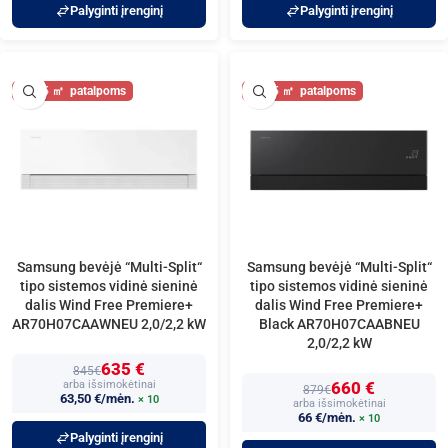
Palyginti įrenginį
Palyginti įrenginį
25
25
Samsung bevėjė “Multi-Split“
Samsung bevėjė “Multi-Split“
tipo sistemos vidinė sieninė
tipo sistemos vidinė sieninė
dalis Wind Free Premiere+
dalis Wind Free Premiere+
AR70H07CAAWNEU 2,0/2,2 kW
Black AR70H07CAABNEU
2,0/2,2 kW
635 €
845€
arba išsimokėtinai
660 €
879€
63,50 €/mėn.
× 10
arba išsimokėtinai
66 €/mėn.
× 10
Palyginti įrenginį