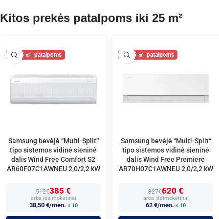
Kitos prekės patalpoms iki 25 m²
25
25
Samsung bevėjė “Multi-Split“
Samsung bevėjė “Multi-Split“
tipo sistemos vidinė sieninė
tipo sistemos vidinė sieninė
dalis Wind Free Comfort S2
dalis Wind Free Premiere
AR60F07C1AWNEU 2,0/2,2 kW
AR70H07C1AWNEU 2,0/2,2 kW
385 €
620 €
512€
827€
arba išsimokėtinai
arba išsimokėtinai
38,50 €/mėn.
62 €/mėn.
× 10
× 10