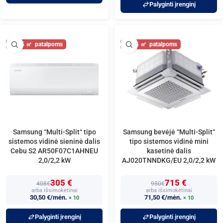
Palyginti įrenginį
25
25
Samsung “Multi-Split“ tipo
Samsung bevėjė “Multi-Split“
sistemos vidinė sieninė dalis
tipo sistemos vidinė mini
Cebu S2 AR50F07C1AHNEU
kasetinė dalis
2,0/2,2 kW
AJ020TNNDKG/EU 2,0/2,2 kW
305 €
715 €
408€
950€
arba išsimokėtinai
arba išsimokėtinai
30,50 €/mėn.
71,50 €/mėn.
× 10
× 10
Palyginti įrenginį
Palyginti įrenginį