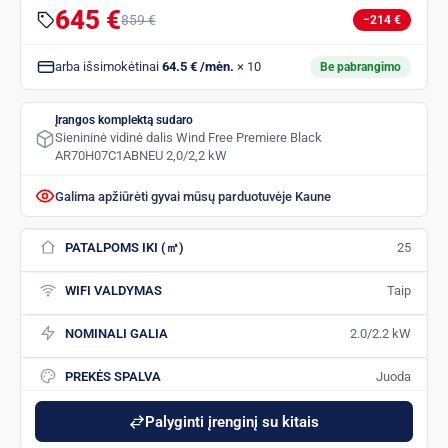
645 €
859 €
−214 €
arba išsimokėtinai
64.5 € /mėn.
× 10
Be pabrangimo
Įrangos komplektą sudaro
Sienininė vidinė dalis Wind Free Premiere Black
AR70H07C1ABNEU 2,0/2,2 kW
Galima apžiūrėti gyvai mūsų parduotuvėje Kaune
PATALPOMS IKI (㎡)
25
WIFI VALDYMAS
Taip
NOMINALI GALIA
2.0/2.2 kW
PREKĖS SPALVA
Juoda
Palyginti įrenginį su kitais