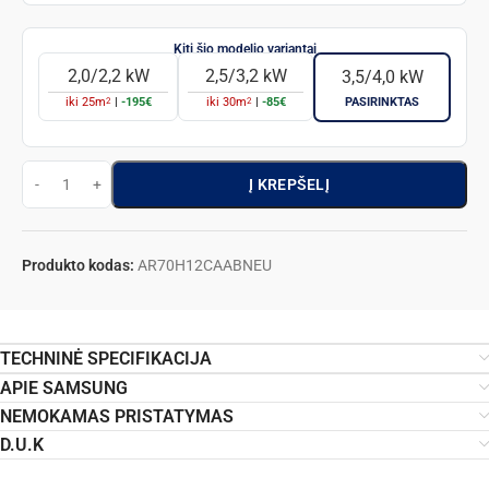
2,0/2,2 kW
2,5/3,2 kW
3,5/4,0 kW
2
2
iki
25
m
|
-195€
iki
30
m
|
-85€
PASIRINKTAS
Į KREPŠELĮ
Produkto kodas:
AR70H12CAABNEU
TECHNINĖ SPECIFIKACIJA
APIE SAMSUNG
NEMOKAMAS PRISTATYMAS
D.U.K