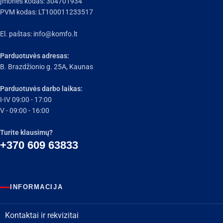
Įmonės kodas: 304701934
PVM kodas: LT100011233517
El. paštas:
info@komfo.lt
Parduotuvės adresas:
B. Brazdžionio g. 25A, Kaunas
Parduotuvės darbo laikas:
I-IV 09:00 - 17:00
V - 09:00 - 16:00
Turite klausimų?
+370 609 63833
INFORMACIJA
Kontaktai ir rekvizitai