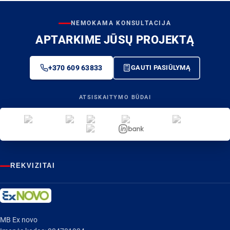
NEMOKAMA KONSULTACIJA
APTARKIME JŪSŲ PROJEKTĄ
+370 609 63833
GAUTI PASIŪLYMĄ
ATSISKAITYMO BŪDAI
REKVIZITAI
MB Ex novo