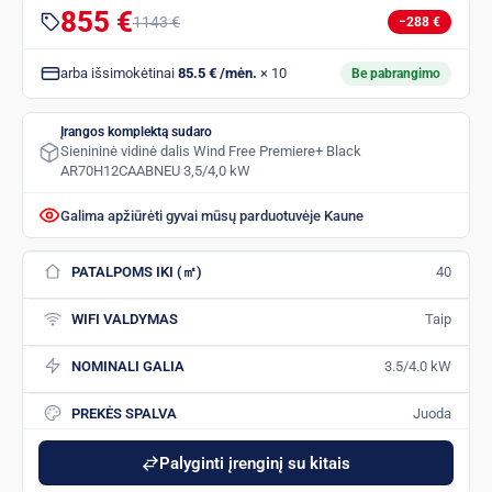
855 €
1143 €
−288 €
arba išsimokėtinai
85.5 € /mėn.
× 10
Be pabrangimo
Įrangos komplektą sudaro
Sienininė vidinė dalis Wind Free Premiere+ Black
AR70H12CAABNEU 3,5/4,0 kW
Galima apžiūrėti gyvai mūsų parduotuvėje Kaune
PATALPOMS IKI (㎡)
40
WIFI VALDYMAS
Taip
NOMINALI GALIA
3.5/4.0 kW
PREKĖS SPALVA
Juoda
Palyginti įrenginį su kitais