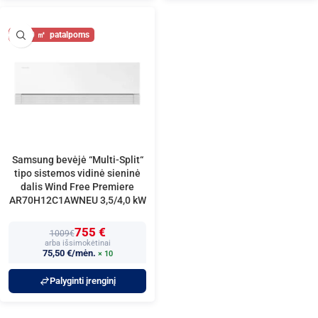
40
Samsung bevėjė “Multi-Split“
tipo sistemos vidinė sieninė
dalis Wind Free Premiere
AR70H12C1AWNEU 3,5/4,0 kW
755 €
1009€
arba išsimokėtinai
75,50 €/mėn.
× 10
Palyginti įrenginį