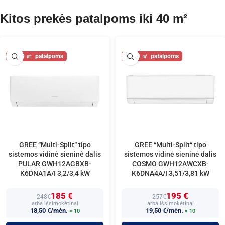
Kitos prekės patalpoms iki 40 m²
40
40
GREE “Multi-Split“ tipo
GREE “Multi-Split“ tipo
sistemos vidinė sieninė dalis
sistemos vidinė sieninė dalis
PULAR GWH12AGBXB-
COSMO GWH12AWCXB-
K6DNA1A/I 3,2/3,4 kW
K6DNA4A/I 3,51/3,81 kW
185 €
195 €
248€
257€
arba išsimokėtinai
arba išsimokėtinai
18,50 €/mėn.
19,50 €/mėn.
× 10
× 10