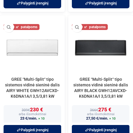
Palyginti įrenginį
Palyginti įrenginį
40
40
GREE “Multi-Split“ tipo
GREE “Multi-Split“ tipo
sistemos vidinė sieninė dalis
sistemos vidinė sieninė dalis
AIRY WHITE GWH12AVCXD-
AIRY BLACK GWH12AVCXD-
K6DNA1A/I 3,5/3,81 kW
K6DNA1A/I 3,5/3,81 kW
230 €
275 €
309€
366€
arba išsimokėtinai
arba išsimokėtinai
23 €/mėn.
27,50 €/mėn.
× 10
× 10
Palyginti įrenginį
Palyginti įrenginį