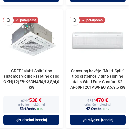
40
40
GREE “Multi-Split“ tipo
Samsung bevėjė “Multi-Split“
sistemos vidinė kasetinė dalis
tipo sistemos vidinė sieninė
GKH(12)EB-K6DNA5A/I 3,5/4,0
dalis Wind Free Comfort S2
kW
AR60F12C1AWNEU 3,5/3,5 kW
530 €
470 €
624€
624€
arba išsimokėtinai
arba išsimokėtinai
53 €/mėn.
47 €/mėn.
× 10
× 10
Palyginti įrenginį
Palyginti įrenginį