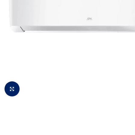
Padidinti vaizdą