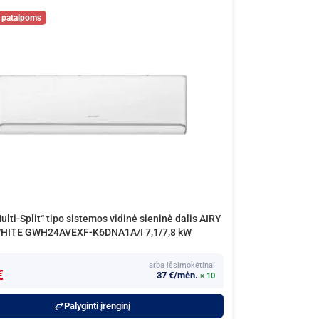
lti-Split“ tipo sistemos vidinė sieninė dalis AIRY
HITE GWH24AVEXF-K6DNA1A/I 7,1/7,8 kW
arba išsimokėtinai
€
37 €/mėn.
× 10
Palyginti įrenginį