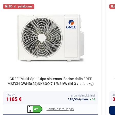
80
GREE “Multi-Split“ tipo sistemos išorinė dalis FREE
MATCH GWHD(24)NK6OO 7,1/8,6 kW (iki 3 vid. blokų)
1577€
4
arba išsimokėtinai
1185 €
3
118,50 €/mėn.
× 10
A
+
+
+
A
Gaminio info. lapas
+
+
↑
D