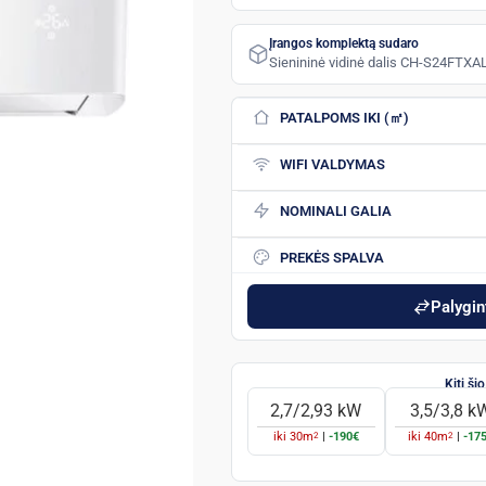
Įrangos komplektą sudaro
Sienininė vidinė dalis CH-S24FTXA
PATALPOMS IKI (㎡)
WIFI VALDYMAS
NOMINALI GALIA
PREKĖS SPALVA
Palygint
2,7/2,93 kW
3,5/3,8 k
2
2
iki
30
m
|
-190€
iki
40
m
|
-17