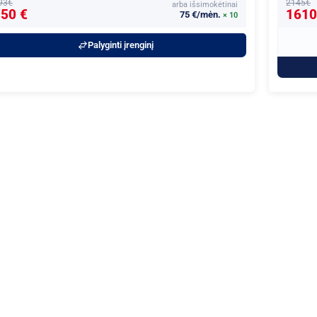
93€
2145€
arba išsimokėtinai
50 €
1610
75 €/mėn.
× 10
Palyginti įrenginį