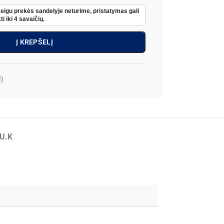
Jeigu prekės sandelyje neturime, pristatymas gali
ti iki 4 savaičių.
Į KREPŠELĮ
)
.U.K