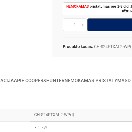
NEMOKAMAS
pristatymas per 1-3 d.d. 
užtruk
Produkto kodas:
CH-S24FTXAL2-WP(I
KACIJA
APIE COOPER&HUNTER
NEMOKAMAS PRISTATYMAS
D
CH-S24FTXAL2-WP(I)
7.1
kW