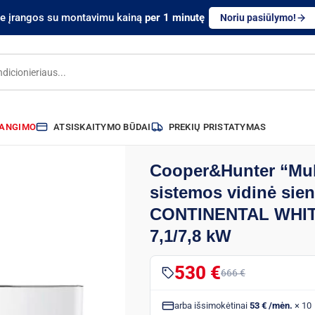
te įrangos su montavimu kainą
per 1 minutę
Noriu pasiūlymo!
RANGIMO
ATSISKAITYMO BŪDAI
PREKIŲ PRISTATYMAS
Cooper&Hunter “Mult
sistemos vidinė sie
CONTINENTAL WHIT
7,1/7,8 kW
530 €
666 €
arba išsimokėtinai
53 € /mėn.
× 10