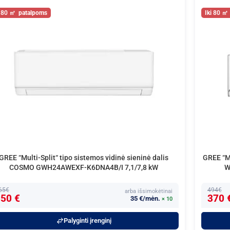
80
80
GREE “Multi-Split“ tipo sistemos vidinė sieninė dalis
GREE “Mu
COSMO GWH24AWEXF-K6DNA4B/I 7,1/7,8 kW
W
65€
494€
arba išsimokėtinai
50 €
370 
35 €/mėn.
× 10
Palyginti įrenginį