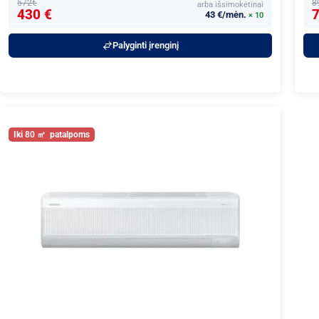
572€
8
arba išsimokėtinai
430 €
7
43 €/mėn.
× 10
Palyginti įrenginį
80