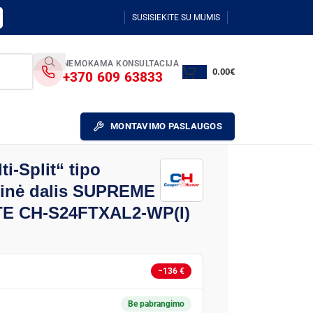
SUSISIEKITE SU MUMIS
NEMOKAMA KONSULTACIJA
0.00
€
+370 609 63833
MONTAVIMO PASLAUGOS
i-Split“ tipo
ninė dalis SUPREME
E CH-S24FTXAL2-WP(I)
−136 €
Be pabrangimo