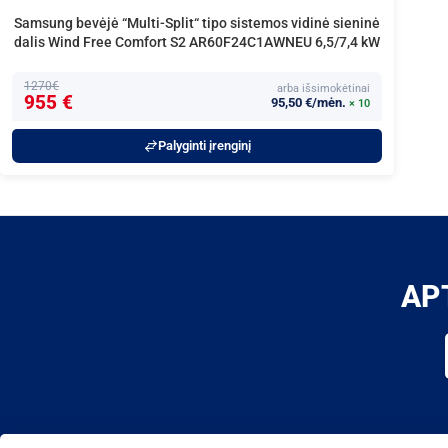
Samsung bevėjė “Multi-Split“ tipo sistemos vidinė sieninė
dalis Wind Free Comfort S2 AR60F24C1AWNEU 6,5/7,4 kW
1270€
arba išsimokėtinai
955 €
95,50 €/mėn.
× 10
Palyginti įrenginį
AP