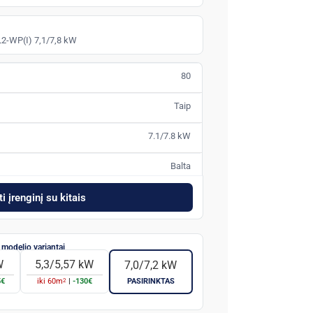
L2-WP(I) 7,1/7,8 kW
80
Taip
7.1/7.8 kW
Balta
i įrenginį su kitais
W
5,3/5,57 kW
7,0/7,2 kW
2
5€
iki
60
m
|
-130€
PASIRINKTAS