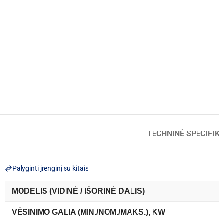
TECHNINĖ SPECIFI
Palyginti įrenginį su kitais
MODELIS (VIDINĖ / IŠORINĖ DALIS)
VĖSINIMO GALIA (MIN./NOM./MAKS.), KW