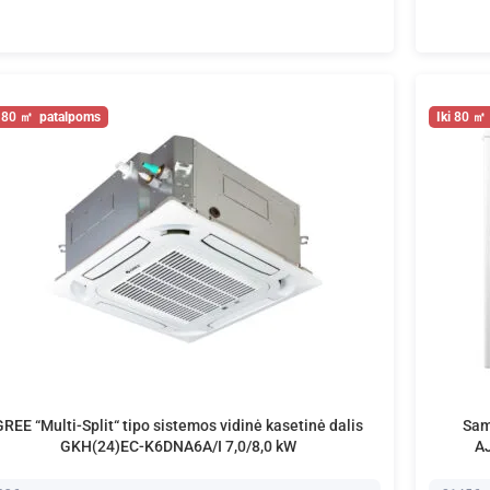
80
80
GREE “Multi-Split“ tipo sistemos vidinė kasetinė dalis
Sams
GKH(24)EC-K6DNA6A/I 7,0/8,0 kW
AJ