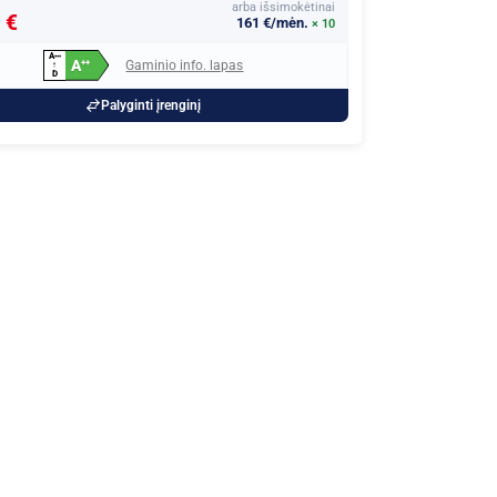
arba išsimokėtinai
 €
161 €/mėn.
× 10
A
+
+
+
A
Gaminio info. lapas
+
+
↑
D
Palyginti įrenginį