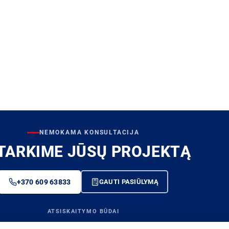
NEMOKAMA KONSULTACIJA
TARKIME JŪSŲ PROJEKTĄ
+370 609 63833
GAUTI PASIŪLYMĄ
ATSISKAITYMO BŪDAI