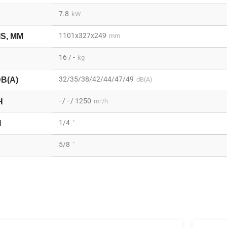
7.8
kW
1101x327x249
IS, MM
mm
16 / -
kg
32/35/38/42/44/47/49
DB(A)
dB(A)
- / - / 1250
H
m³/h
1/4
I
"
5/8
"