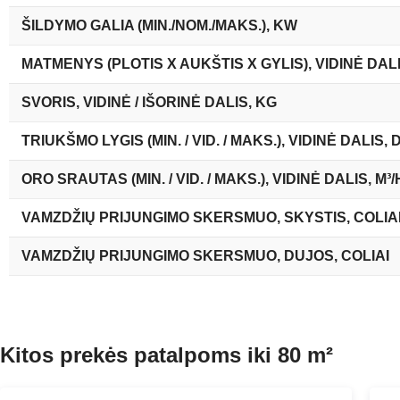
ŠILDYMO GALIA (MIN./NOM./MAKS.), KW
MATMENYS (PLOTIS X AUKŠTIS X GYLIS), VIDINĖ DAL
SVORIS, VIDINĖ / IŠORINĖ DALIS, KG
TRIUKŠMO LYGIS (MIN. / VID. / MAKS.), VIDINĖ DALIS, 
ORO SRAUTAS (MIN. / VID. / MAKS.), VIDINĖ DALIS, M³/
VAMZDŽIŲ PRIJUNGIMO SKERSMUO, SKYSTIS, COLIA
VAMZDŽIŲ PRIJUNGIMO SKERSMUO, DUJOS, COLIAI
Kitos prekės patalpoms iki 80 m²