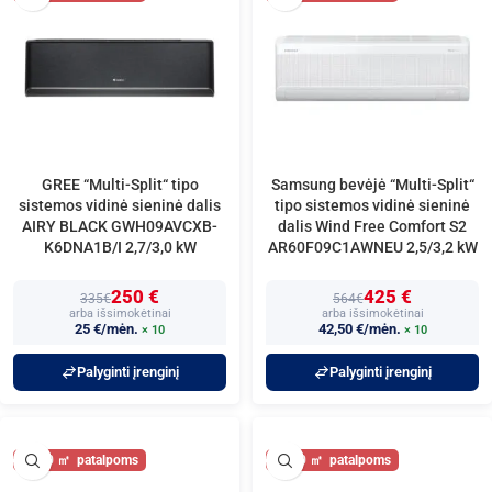
GREE “Multi-Split“ tipo
Samsung bevėjė “Multi-Split“
sistemos vidinė sieninė dalis
tipo sistemos vidinė sieninė
AIRY BLACK GWH09AVCXB-
dalis Wind Free Comfort S2
K6DNA1B/I 2,7/3,0 kW
AR60F09C1AWNEU 2,5/3,2 kW
250 €
425 €
335€
564€
arba išsimokėtinai
arba išsimokėtinai
25 €/mėn.
42,50 €/mėn.
× 10
× 10
Palyginti įrenginį
Palyginti įrenginį
30
30