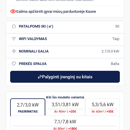
Galima apžiūrėti gyvai mūsų parduotuvėje Kaune
PATALPOMS IKI (㎡)
30
WIFI VALDYMAS
Taip
NOMINALI GALIA
2.7/3.0 kW
PREKĖS SPALVA
Balta
Palyginti įrenginį su kitais
3,51/3,81 kW
5,3/5,6 kW
2,7/3,0 kW
2
2
PASIRINKTAS
iki
40
m
|
+25€
iki
60
m
|
+55€
7,1/7,8 kW
2
iki
80
m
|
+180€