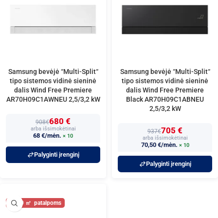
Samsung bevėjė “Multi-Split“
Samsung bevėjė “Multi-Split“
tipo sistemos vidinė sieninė
tipo sistemos vidinė sieninė
dalis Wind Free Premiere
dalis Wind Free Premiere
AR70H09C1AWNEU 2,5/3,2 kW
Black AR70H09C1ABNEU
2,5/3,2 kW
680 €
908€
arba išsimokėtinai
705 €
937€
68 €/mėn.
× 10
arba išsimokėtinai
70,50 €/mėn.
× 10
Palyginti įrenginį
Palyginti įrenginį
30