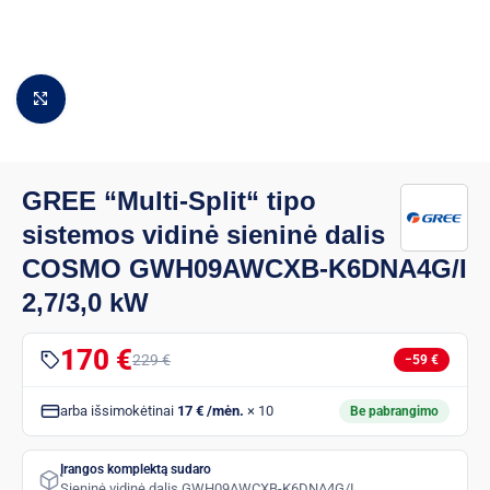
Padidinti vaizdą
GREE “Multi-Split“ tipo
sistemos vidinė sieninė dalis
COSMO GWH09AWCXB-K6DNA4G/I
2,7/3,0 kW
170 €
229 €
−59 €
arba išsimokėtinai
17 € /mėn.
× 10
Be pabrangimo
Įrangos komplektą sudaro
Sieninė vidinė dalis GWH09AWCXB-K6DNA4G/I