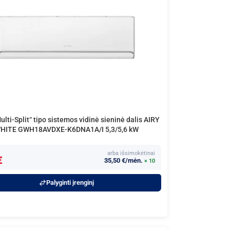
lti-Split“ tipo sistemos vidinė sieninė dalis AIRY
HITE GWH18AVDXE-K6DNA1A/I 5,3/5,6 kW
arba išsimokėtinai
€
35,50 €/mėn.
× 10
Palyginti įrenginį