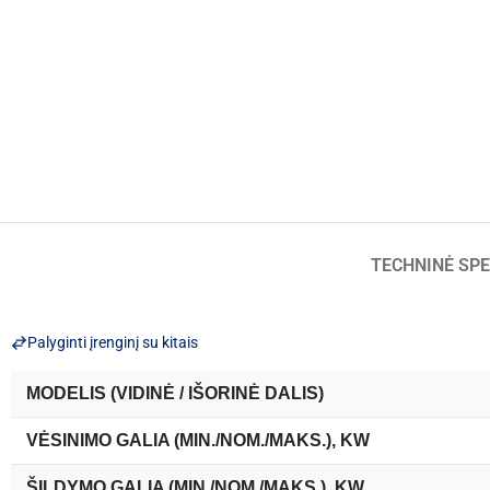
TECHNINĖ SPE
Palyginti įrenginį su kitais
MODELIS (VIDINĖ / IŠORINĖ DALIS)
VĖSINIMO GALIA (MIN./NOM./MAKS.), KW
ŠILDYMO GALIA (MIN./NOM./MAKS.), KW