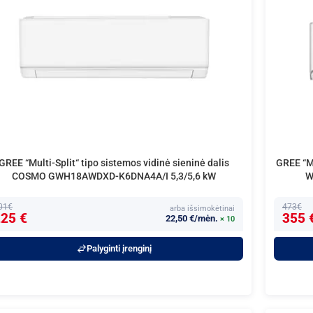
GREE “Multi-Split“ tipo sistemos vidinė sieninė dalis
GREE “Mu
COSMO GWH18AWDXD-K6DNA4A/I 5,3/5,6 kW
W
01€
473€
arba išsimokėtinai
25 €
355 
22,50 €/mėn.
× 10
Palyginti įrenginį