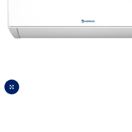
Padidinti vaizdą