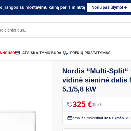
te įrangos su montavimu kainą
per 1 minutę
Noriu pasiūlymo!
RANGIMO
ATSISKAITYMO BŪDAI
PREKIŲ PRISTATYMAS
Nordis “Multi-Split“
vidinė sieninė dal
5,1/5,8 kW
325 €
385 €
arba išsimokėtinai
32.5 € /mėn.
× 1