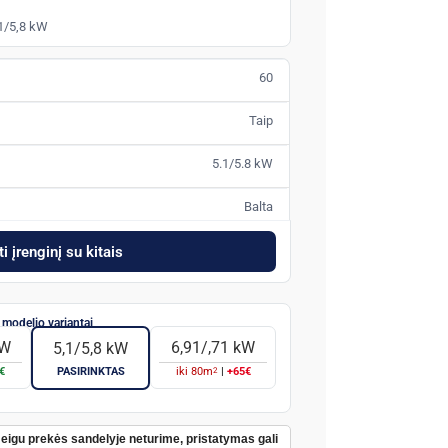
,1/5,8 kW
60
Taip
5.1/5.8 kW
Balta
i įrenginį su kitais
kW
6,91/,71 kW
5,1/5,8 kW
2
€
PASIRINKTAS
iki
80
m
|
+65€
Jeigu prekės sandelyje neturime, pristatymas gali