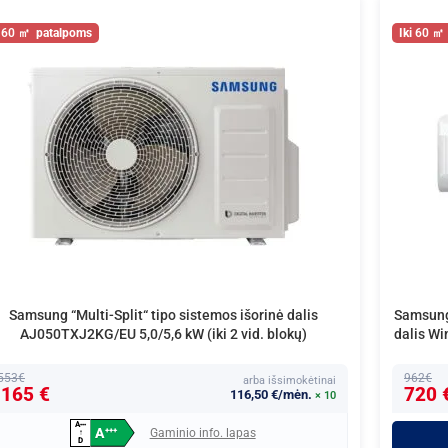
60
60
Samsung “Multi-Split“ tipo sistemos išorinė dalis
Samsung 
AJ050TXJ2KG/EU 5,0/5,6 kW (iki 2 vid. blokų)
dalis W
553€
962€
arba išsimokėtinai
165 €
720 
116,50 €/mėn.
× 10
A
+
+
+
A
Gaminio info. lapas
+
+
+
↑
D