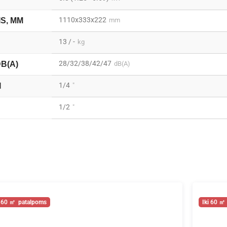
1110x333x222
IS, MM
mm
13 / -
kg
28/32/38/42/47
DB(A)
dB(A)
1/4
I
"
1/2
"
60
60