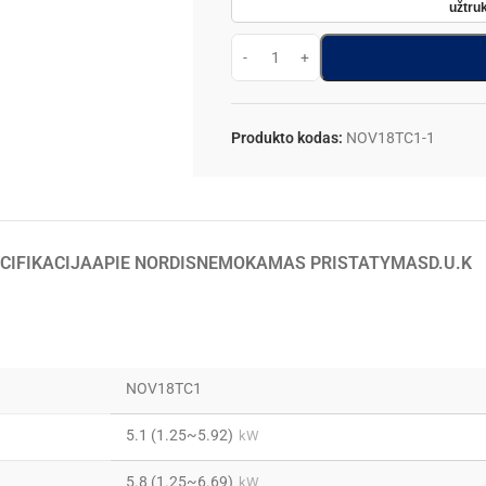
užtruk
Produkto kodas:
NOV18TC1-1
CIFIKACIJA
APIE NORDIS
NEMOKAMAS PRISTATYMAS
D.U.K
NOV18TC1
5.1 (1.25~5.92)
kW
5.8 (1.25~6.69)
kW