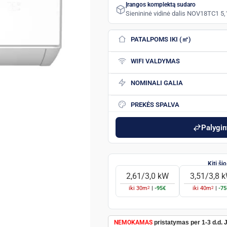
Įrangos komplektą sudaro
Sienininė vidinė dalis NOV18TC1 5
PATALPOMS IKI (㎡)
WIFI VALDYMAS
NOMINALI GALIA
PREKĖS SPALVA
Palygint
2,61/3,0 kW
3,51/3,8 
2
2
iki
30
m
|
-95€
iki
40
m
|
-75
NEMOKAMAS
pristatymas per 1-3 d.d. 