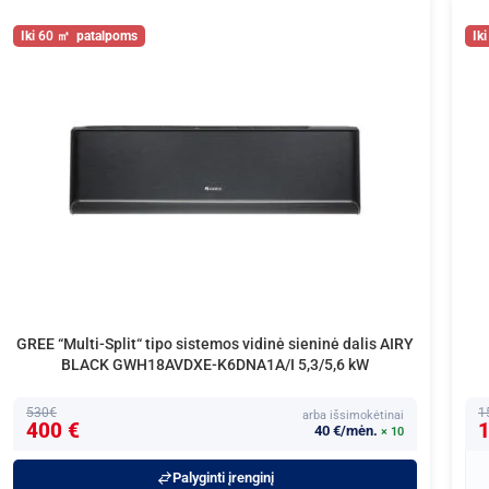
60
GREE “Multi-Split“ tipo sistemos vidinė sieninė dalis AIRY
BLACK GWH18AVDXE-K6DNA1A/I 5,3/5,6 kW
530€
1
arba išsimokėtinai
400 €
1
40 €/mėn.
× 10
Palyginti įrenginį