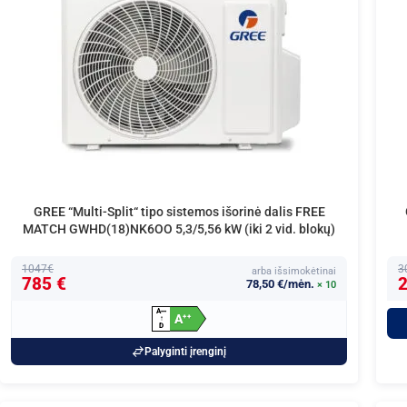
GREE “Multi-Split“ tipo sistemos išorinė dalis FREE
MATCH GWHD(18)NK6OO 5,3/5,56 kW (iki 2 vid. blokų)
1047€
3
arba išsimokėtinai
785 €
2
78,50 €/mėn.
× 10
A
+
+
+
A
+
+
↑
D
Palyginti įrenginį