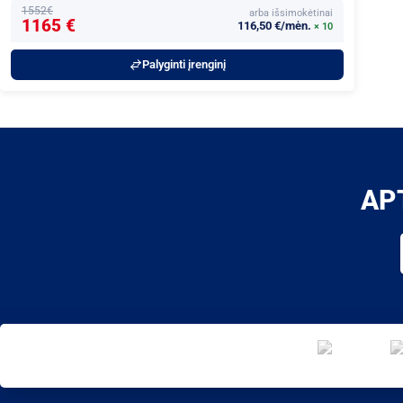
1552€
arba išsimokėtinai
1165 €
116,50 €/mėn.
× 10
Palyginti įrenginį
AP