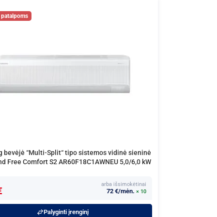
bevėjė “Multi-Split“ tipo sistemos vidinė sieninė
ind Free Comfort S2 AR60F18C1AWNEU 5,0/6,0 kW
arba išsimokėtinai
€
72 €/mėn.
× 10
Palyginti įrenginį