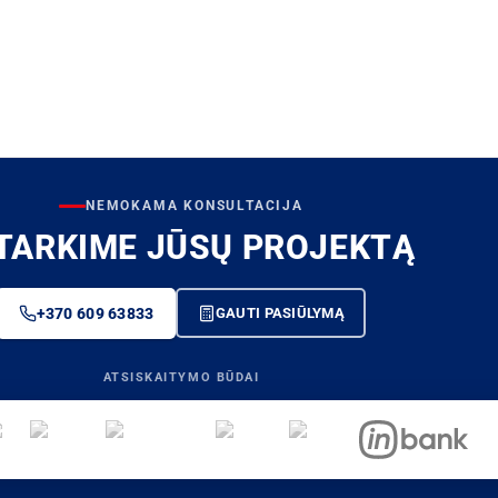
NEMOKAMA KONSULTACIJA
TARKIME JŪSŲ PROJEKTĄ
+370 609 63833
GAUTI PASIŪLYMĄ
ATSISKAITYMO BŪDAI