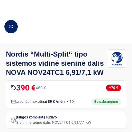
Padidinti vaizdą
Nordis “Multi-Split“ tipo
sistemos vidinė sieninė dalis
NOVA NOV24TC1 6,91/7,1 kW
390 €
460 €
−70 €
arba išsimokėtinai
39 € /mėn.
× 10
Be pabrangimo
Įrangos komplektą sudaro
Sienininė vidinė dalis NOV24TC1 6,91/7,1 kW