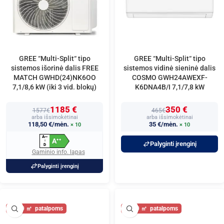
GREE “Multi-Split“ tipo
GREE “Multi-Split“ tipo
sistemos išorinė dalis FREE
sistemos vidinė sieninė dalis
MATCH GWHD(24)NK6OO
COSMO GWH24AWEXF-
7,1/8,6 kW (iki 3 vid. blokų)
K6DNA4B/I 7,1/7,8 kW
1185 €
350 €
1577€
465€
arba išsimokėtinai
arba išsimokėtinai
118,50 €/mėn.
35 €/mėn.
× 10
× 10
A
+
+
+
A
+
+
↑
Palyginti įrenginį
D
Gaminio info. lapas
Palyginti įrenginį
80
80