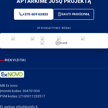
APTARKIME JŪSŲ PROJEKTĄ
+370 609 63833
GAUTI PASIŪLYMĄ
ATSISKAITYMO BŪDAI
REKVIZITAI
MB Ex novo
Įmonės kodas: 304701934
PVM kodas: LT100011233517
El. paštas:
info@komfo.lt