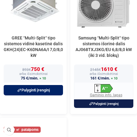
GREE “Multi-Split“ tipo
Samsung “Multi-Split“ tipo
sistemos vidinė kasetinė dalis
sistemos išorinė dalis
GKH(24)EC-K6DNA6A/I 7,0/8,0
AJ068TXJ3KG/EU 6,8/8,0 kW
kW
(iki 3 vid. blokų)
750 €
1610 €
893€
2145€
arba išsimokėtinai
arba išsimokėtinai
75 €/mėn.
161 €/mėn.
× 10
× 10
A
+
+
+
A
+
+
↑
Palyginti įrenginį
D
Gaminio info. lapas
Palyginti įrenginį
80