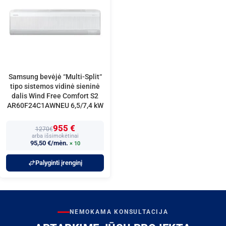
Samsung bevėjė “Multi-Split“
tipo sistemos vidinė sieninė
dalis Wind Free Comfort S2
AR60F24C1AWNEU 6,5/7,4 kW
955 €
1270€
arba išsimokėtinai
95,50 €/mėn.
× 10
Palyginti įrenginį
NEMOKAMA KONSULTACIJA