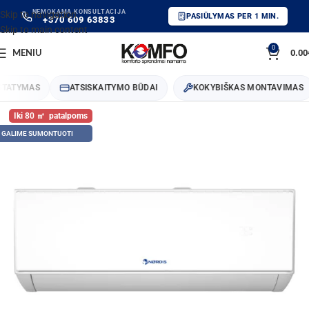
NEMOKAMA KONSULTACIJA
Skip to navigation
PASIŪLYMAS PER 1 MIN.
+370 609 63833
Skip to main content
0
0.00
MENIU
ATYMAS
ATSISKAITYMO BŪDAI
KOKYBIŠKAS MONTAVIMAS
80
GALIME SUMONTUOTI