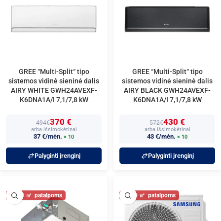
GREE “Multi-Split“ tipo
GREE “Multi-Split“ tipo
sistemos vidinė sieninė dalis
sistemos vidinė sieninė dalis
AIRY WHITE GWH24AVEXF-
AIRY BLACK GWH24AVEXF-
K6DNA1A/I 7,1/7,8 kW
K6DNA1A/I 7,1/7,8 kW
370 €
430 €
494€
572€
arba išsimokėtinai
arba išsimokėtinai
37 €/mėn.
43 €/mėn.
× 10
× 10
Palyginti įrenginį
Palyginti įrenginį
80
80