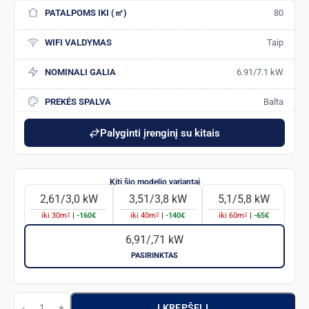
PATALPOMS IKI (㎡)
80
WIFI VALDYMAS
Taip
NOMINALI GALIA
6.91/7.1 kW
PREKĖS SPALVA
Balta
Palyginti įrenginį su kitais
2,61/3,0 kW
3,51/3,8 kW
5,1/5,8 kW
2
2
2
iki
30
m
|
-160€
iki
40
m
|
-140€
iki
60
m
|
-65€
6,91/,71 kW
PASIRINKTAS
Į KREPŠELĮ