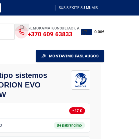
SUSISIEKITE SU MUMIS
NEMOKAMA KONSULTACIJA
0.00
€
+370 609 63833
MONTAVIMO PASLAUGOS
 tipo sistemos
s ORION EVO
kW
−47 €
0
Be pabrangimo