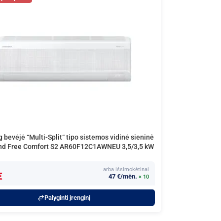
bevėjė “Multi-Split“ tipo sistemos vidinė sieninė
ind Free Comfort S2 AR60F12C1AWNEU 3,5/3,5 kW
arba išsimokėtinai
€
47 €/mėn.
× 10
Palyginti įrenginį