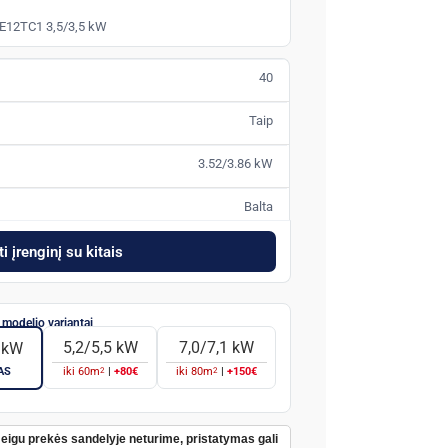
OE12TC1 3,5/3,5 kW
40
Taip
3.52/3.86 kW
Balta
i įrenginį su kitais
5,2/5,5 kW
7,0/7,1 kW
6 kW
2
2
AS
iki
60
m
|
+80€
iki
80
m
|
+150€
Jeigu prekės sandelyje neturime, pristatymas gali