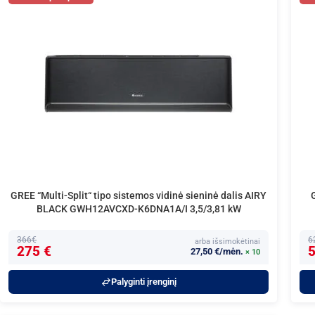
GREE “Multi-Split“ tipo sistemos vidinė sieninė dalis AIRY
BLACK GWH12AVCXD-K6DNA1A/I 3,5/3,81 kW
366€
6
arba išsimokėtinai
275 €
5
27,50 €/mėn.
× 10
Palyginti įrenginį