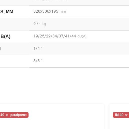
820x306x195
IS, MM
mm
9 / -
kg
19/25/29/34/37/41/44
DB(A)
dB(A)
1/4
I
"
3/8
"
40
40