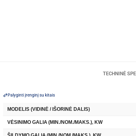
TECHNINĖ SPE
Palyginti įrenginį su kitais
MODELIS (VIDINĖ / IŠORINĖ DALIS)
VĖSINIMO GALIA (MIN./NOM./MAKS.), KW
ŠILDYMO GALIA (MIN./NOM./MAKS.), KW