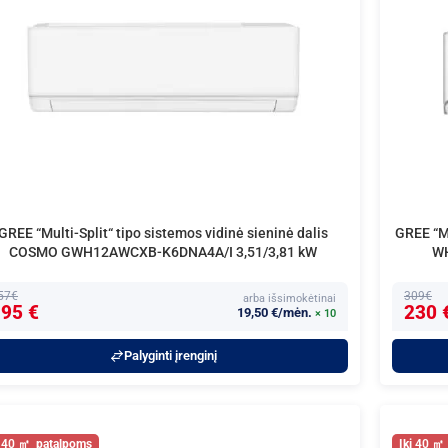
GREE “Multi-Split“ tipo sistemos vidinė sieninė dalis
GREE “Mu
COSMO GWH12AWCXB-K6DNA4A/I 3,51/3,81 kW
WH
57€
309€
arba išsimokėtinai
95 €
230 
19,50 €/mėn.
× 10
Palyginti įrenginį
40
40