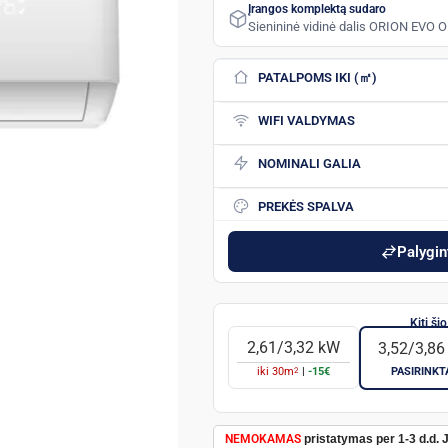
Įrangos komplektą sudaro
Sienininė vidinė dalis ORION EVO 
PATALPOMS IKI (㎡)
WIFI VALDYMAS
NOMINALI GALIA
PREKĖS SPALVA
Palygint
2,61/3,32 kW
3,52/3,8
2
iki
30
m
|
-15€
PASIRINKT
NEMOKAMAS
pristatymas per 1-3 d.d. 