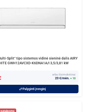
lti-Split“ tipo sistemos vidinė sieninė dalis AIRY
ITE GWH12AVCXD-K6DNA1A/I 3,5/3,81 kW
arba išsimokėtinai
€
23 €/mėn.
× 10
Palyginti įrenginį