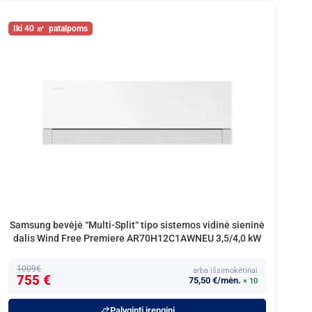
40
Samsung bevėjė “Multi-Split“ tipo sistemos vidinė sieninė
dalis Wind Free Premiere AR70H12C1AWNEU 3,5/4,0 kW
1009€
arba išsimokėtinai
755 €
75,50 €/mėn.
× 10
Palyginti įrenginį