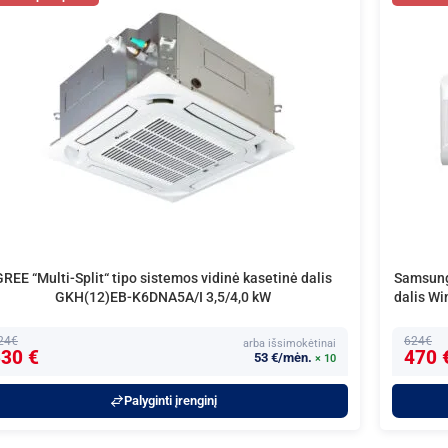
GREE “Multi-Split“ tipo sistemos vidinė kasetinė dalis
Samsung 
GKH(12)EB-K6DNA5A/I 3,5/4,0 kW
dalis W
24€
624€
arba išsimokėtinai
30 €
470 
53 €/mėn.
× 10
Palyginti įrenginį