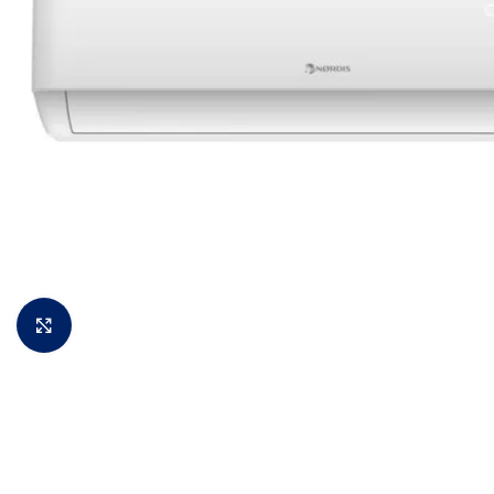
Padidinti vaizdą