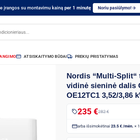
te įrangos su montavimu kainą
per 1 minutę
Noriu pasiūlymo!
RANGIMO
ATSISKAITYMO BŪDAI
PREKIŲ PRISTATYMAS
Nordis “Multi-Split“
vidinė sieninė dali
OE12TC1 3,52/3,86 
235 €
282 €
arba išsimokėtinai
23.5 € /mėn.
× 1