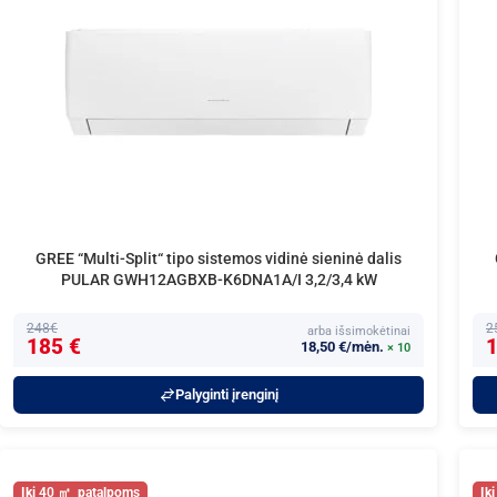
GREE “Multi-Split“ tipo sistemos vidinė sieninė dalis
PULAR GWH12AGBXB-K6DNA1A/I 3,2/3,4 kW
248€
2
arba išsimokėtinai
185 €
1
18,50 €/mėn.
× 10
Palyginti įrenginį
40