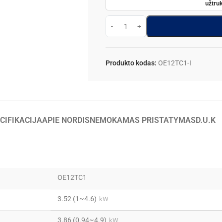
užtruk
Produkto kodas:
OE12TC1-I
CIFIKACIJA
APIE NORDIS
NEMOKAMAS PRISTATYMAS
D.U.K
OE12TC1
3.52 (1~4.6)
kW
3.86 (0.94~4.9)
kW