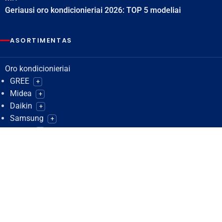
Geriausi oro kondicionieriai 2026: TOP 5 modeliai
ASORTIMENTAS
Oro kondicionieriai
GREE
+
Midea
+
Daikin
+
Samsung
+
Bosch
+
Nordis
+
Panasonic
+
Hisense
+
Cooper&Hunter
+
Mitsubishi Heavy Industries
+
LG
+