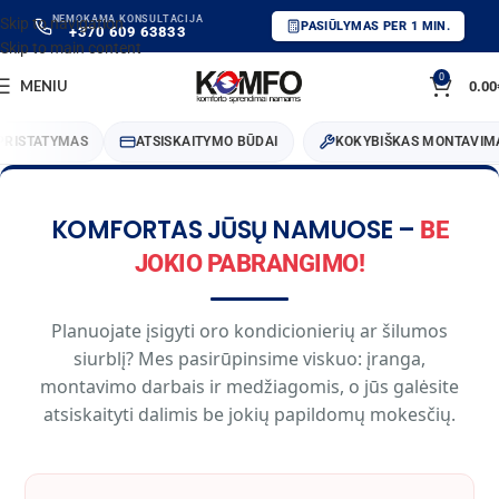
NEMOKAMA KONSULTACIJA
Skip to navigation
PASIŪLYMAS PER 1 MIN.
+370 609 63833
Skip to main content
0
MENIU
0.00
RISTATYMAS
ATSISKAITYMO BŪDAI
KOKYBIŠKAS MONTAVIMA
KOMFORTAS JŪSŲ NAMUOSE –
BE
JOKIO PABRANGIMO!
Planuojate įsigyti oro kondicionierių ar šilumos
siurblį? Mes pasirūpinsime viskuo: įranga,
montavimo darbais ir medžiagomis, o jūs galėsite
atsiskaityti dalimis be jokių papildomų mokesčių.