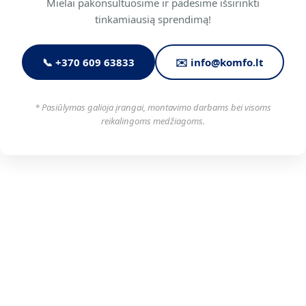
Mielai pakonsultuosime ir padėsime išsirinkti
tinkamiausią sprendimą!
📞 +370 609 63833
✉️
info@komfo.lt
* Pasiūlymas galioja įrangai, montavimo darbams bei visoms
reikalingoms medžiagoms.