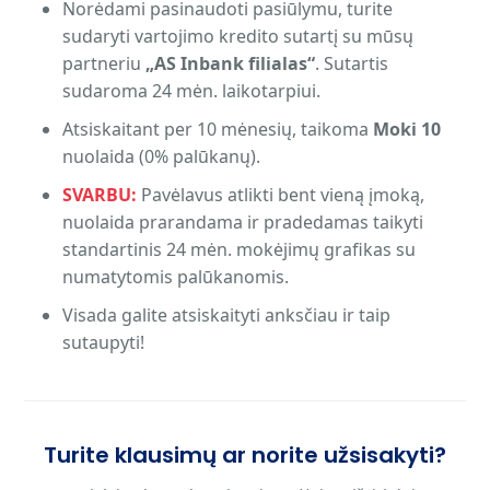
Norėdami pasinaudoti pasiūlymu, turite
sudaryti vartojimo kredito sutartį su mūsų
partneriu
„AS Inbank filialas“
. Sutartis
sudaroma 24 mėn. laikotarpiui.
Atsiskaitant per 10 mėnesių, taikoma
Moki 10
nuolaida (0% palūkanų).
SVARBU:
Pavėlavus atlikti bent vieną įmoką,
nuolaida prarandama ir pradedamas taikyti
standartinis 24 mėn. mokėjimų grafikas su
numatytomis palūkanomis.
Visada galite atsiskaityti anksčiau ir taip
sutaupyti!
Turite klausimų ar norite užsisakyti?