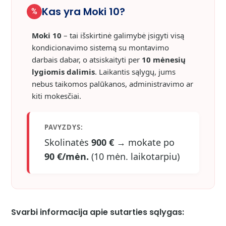
Kas yra Moki 10?
%
Moki 10
– tai išskirtinė galimybė įsigyti visą
kondicionavimo sistemą su montavimo
darbais dabar, o atsiskaityti per
10 mėnesių
lygiomis dalimis
. Laikantis sąlygų, jums
nebus taikomos palūkanos, administravimo ar
kiti mokesčiai.
PAVYZDYS:
Skolinatės
900 €
→ mokate po
90 €/mėn.
(10 mėn. laikotarpiu)
Svarbi informacija apie sutarties sąlygas: