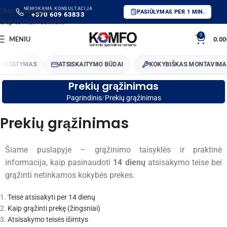
NEMOKAMA KONSULTACIJA
Skip to navigation
PASIŪLYMAS PER 1 MIN.
+370 609 63833
Skip to main content
0
MENIU
0.00
STATYMAS
ATSISKAITYMO BŪDAI
KOKYBIŠKAS MONTAVIMAS
Prekių grąžinimas
Pagrindinis
Prekių grąžinimas
Prekių grąžinimas
Šiame puslapyje – grąžinimo taisyklės ir praktinė
informacija, kaip pasinaudoti
14 dienų
atsisakymo teise bei
grąžinti netinkamos kokybės prekes.
Teisė atsisakyti per 14 dienų
Kaip grąžinti prekę (žingsniai)
Atsisakymo teisės išimtys