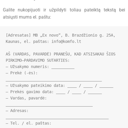
Galite nukopijuoti ir užpildyti toliau pateiktą tekstą bei
atsiųsti mums el. paštu:
[Adresatas] MB „Ex novo“, B. Brazdžionio g. 25A, 
Kaunas, el. paštas: 
info@komfo.lt
AŠ (VARDAS, PAVARDĖ) PRANEŠU, KAD ATSISAKAU ŠIOS 
PIRKIMO–PARDAVIMO SUTARTIES:

– Užsakymo numeris: __________

– Prekė (-ės): 
__________________________________________

– Užsakymo pateikimo data: ____ / ____ / ______

– Prekės gavimo data: ____ / ____ / ______

– Vardas, pavardė: 
______________________________________

– Adresas: 
_____________________________________________

– Tel. / el. paštas: 