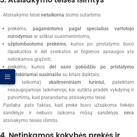
Atsisakymo teisė
netaikoma
šioms sutartims:
prekėms,
pagamintoms pagal specialius vartotojo
nurodymus
ar aiškiai suasmenintoms;
užplombuotoms prekėms
, kurios po pristatymo buvo
išpakuotos ir dėl sveikatos ar higienos apsaugos yra
netinkamos grąžinti;
prekėms, kurios
dėl savo pobūdžio po pristatymo
neatskiriamai susimaišo
su kitais daiktais;
(jei taikoma)
skaitmeniniam turiniui
, pateiktam
nesaugojamoje laikmenoje, kai sutikta pradėti vykdymą ir
patvirtinta, kad prarandama atsisakymo teisė.
Pastaba:
pats faktas, kad prekė buvo užsakoma tiekėjo
sandėlyje ir nebuvo laikoma mūsų sandėlyje,
nėra
atsisakymo teisės išimtis.
4. Netinkamos kokybės prekės ir