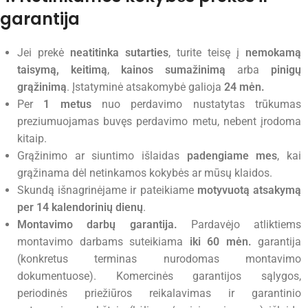
garantija
Jei prekė
neatitinka sutarties
, turite teisę į
nemokamą
taisymą, keitimą
,
kainos sumažinimą
arba
pinigų
grąžinimą
. Įstatyminė atsakomybė galioja
24 mėn.
Per
1 metus
nuo perdavimo nustatytas trūkumas
preziumuojamas buvęs perdavimo metu, nebent įrodoma
kitaip.
Grąžinimo ar siuntimo išlaidas
padengiame mes
, kai
grąžinama dėl netinkamos kokybės ar mūsų klaidos.
Skundą išnagrinėjame ir pateikiame
motyvuotą atsakymą
per 14 kalendorinių dienų
.
Montavimo darbų garantija.
Pardavėjo atliktiems
montavimo darbams suteikiama
iki 60 mėn.
garantija
(konkretus terminas nurodomas montavimo
dokumentuose). Komercinės garantijos sąlygos,
periodinės priežiūros reikalavimas ir garantinio