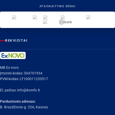
ATSISKAITYMO BŪDAI
REKVIZITAI
MB Ex novo
Įmonės kodas: 304701934
PVM kodas: LT100011233517
El. paštas:
info@komfo.lt
Parduotuvės adresas:
B. Brazdžionio g. 25A, Kaunas