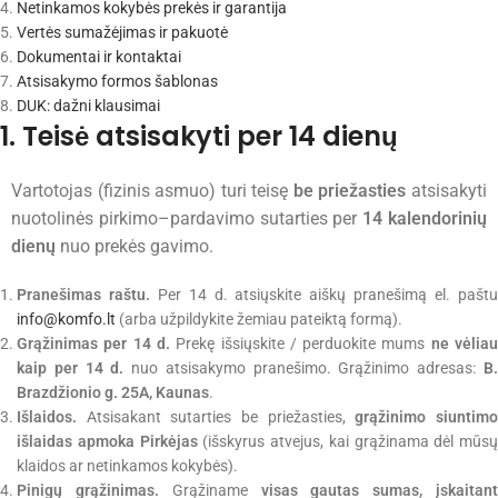
Netinkamos kokybės prekės ir garantija
Vertės sumažėjimas ir pakuotė
Dokumentai ir kontaktai
Atsisakymo formos šablonas
DUK: dažni klausimai
1. Teisė atsisakyti per 14 dienų
Vartotojas (fizinis asmuo) turi teisę
be priežasties
atsisakyti
nuotolinės pirkimo–pardavimo sutarties per
14 kalendorinių
dienų
nuo prekės gavimo.
Pranešimas raštu.
Per 14 d. atsiųskite aiškų pranešimą el. pašt
info@komfo.lt
(arba užpildykite žemiau pateiktą formą).
Grąžinimas per 14 d.
Prekę išsiųskite / perduokite mums
ne vėlia
kaip per 14 d.
nuo atsisakymo pranešimo. Grąžinimo adresas:
B
Brazdžionio g. 25A, Kaunas
.
Išlaidos.
Atsisakant sutarties be priežasties,
grąžinimo siuntim
išlaidas apmoka Pirkėjas
(išskyrus atvejus, kai grąžinama dėl mūsų
klaidos ar netinkamos kokybės).
Pinigų grąžinimas.
Grąžiname
visas gautas sumas, įskaitan