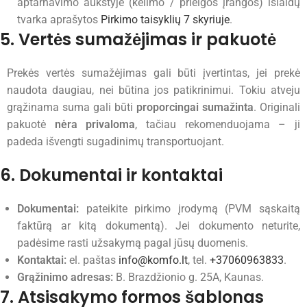
aptarnavimo aukštyje (kėlimo / prieigos įrangos) išlaidų
tvarka aprašytos
Pirkimo taisyklių 7 skyriuje
.
5. Vertės sumažėjimas ir pakuotė
Prekės vertės sumažėjimas gali būti įvertintas, jei prekė
naudota daugiau, nei būtina jos patikrinimui. Tokiu atveju
grąžinama suma gali būti
proporcingai sumažinta
. Originali
pakuotė
nėra privaloma
, tačiau rekomenduojama – ji
padeda išvengti sugadinimų transportuojant.
6. Dokumentai ir kontaktai
Dokumentai:
pateikite pirkimo įrodymą (PVM sąskaitą
faktūrą ar kitą dokumentą). Jei dokumento neturite,
padėsime rasti užsakymą pagal jūsų duomenis.
Kontaktai:
el. paštas
info@komfo.lt
, tel.
+37060963833
.
Grąžinimo adresas:
B. Brazdžionio g. 25A, Kaunas.
7. Atsisakymo formos šablonas