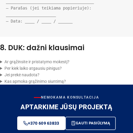
_____________________________________

– Parašas (jei teikiama popieriuje): 
_____________________

– Data: ____ / ____ / ______

8. DUK: dažni klausimai
Ar grąžinsite ir pristatymo mokestį?
Per kiek laiko atgausiu pinigus?
Jei prekė naudota?
Kas apmoka grąžinimo siuntimą?
NEMOKAMA KONSULTACIJA
APTARKIME JŪSŲ PROJEKTĄ
+370 609 63833
GAUTI PASIŪLYMĄ