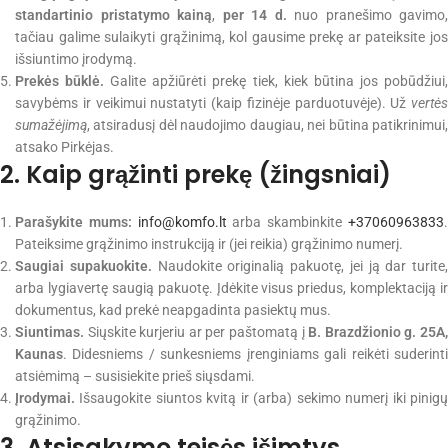
standartinio pristatymo kainą
,
per 14 d.
nuo pranešimo gavimo,
tačiau galime sulaikyti grąžinimą, kol gausime prekę ar pateiksite jos
išsiuntimo įrodymą.
Prekės būklė.
Galite apžiūrėti prekę tiek, kiek būtina jos pobūdžiui
savybėms ir veikimui nustatyti (kaip fizinėje parduotuvėje). Už
vertės
sumažėjimą
, atsiradusį dėl naudojimo daugiau, nei būtina patikrinimui,
atsako Pirkėjas.
2. Kaip grąžinti prekę (žingsniai)
Parašykite mums:
info@komfo.lt
arba skambinkite
+37060963833
Pateiksime grąžinimo instrukciją ir (jei reikia) grąžinimo numerį.
Saugiai supakuokite.
Naudokite originalią pakuotę, jei ją dar turite,
arba lygiavertę saugią pakuotę. Įdėkite visus priedus, komplektaciją ir
dokumentus, kad prekė neapgadinta pasiektų mus.
Siuntimas.
Siųskite kurjeriu ar per paštomatą į
B. Brazdžionio g. 25A
Kaunas
. Didesniems / sunkesniems įrenginiams gali reikėti suderinti
atsiėmimą – susisiekite prieš siųsdami.
Įrodymai.
Išsaugokite siuntos kvitą ir (arba) sekimo numerį iki pinigų
grąžinimo.
3. Atsisakymo teisės išimtys