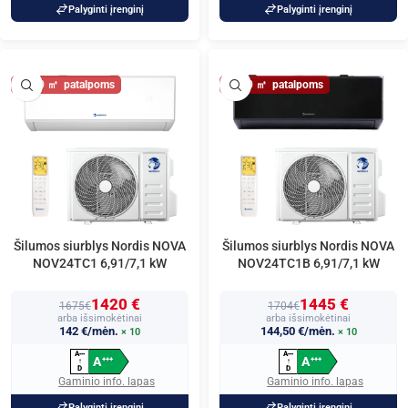
Palyginti įrenginį
Palyginti įrenginį
80
80
Šilumos siurblys Nordis NOVA
Šilumos siurblys Nordis NOVA
NOV24TC1 6,91/7,1 kW
NOV24TC1B 6,91/7,1 kW
1420 €
1445 €
1675€
1704€
arba išsimokėtinai
arba išsimokėtinai
142 €/mėn.
144,50 €/mėn.
× 10
× 10
A
A
+
+
+
+
+
+
A
A
+
+
+
+
+
+
↑
↑
D
D
Gaminio info. lapas
Gaminio info. lapas
Palyginti įrenginį
Palyginti įrenginį