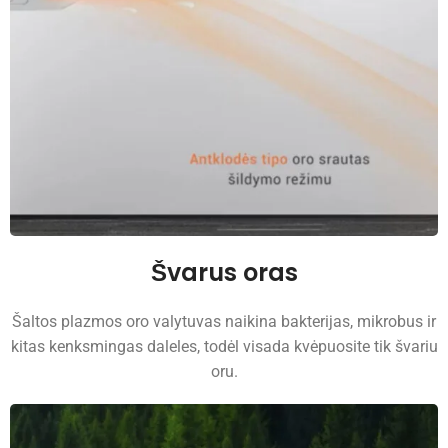
Švarus oras
Šaltos plazmos oro valytuvas naikina bakterijas, mikrobus ir
kitas kenksmingas daleles, todėl visada kvėpuosite tik švariu
oru.