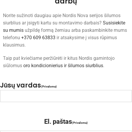
darbų
Norite sužinoti daugiau apie Nordis Nova serijos šilumos
siurblius ar įsigyti kartu su montavimo darbais?
Susisiekite
su mumis
užpildę formą žemiau arba paskambinkite mums
telefonu
+370 609 63833
ir atsakysime į visus rūpimus
klausimus.
Taip pat kviečiame peržiūrėti ir kitus Nordis gamintojo
siūlomus
oro kondicionierius ir šilumos siurblius
.
Jūsų vardas
(Privaloma)
El. paštas
(Privaloma)