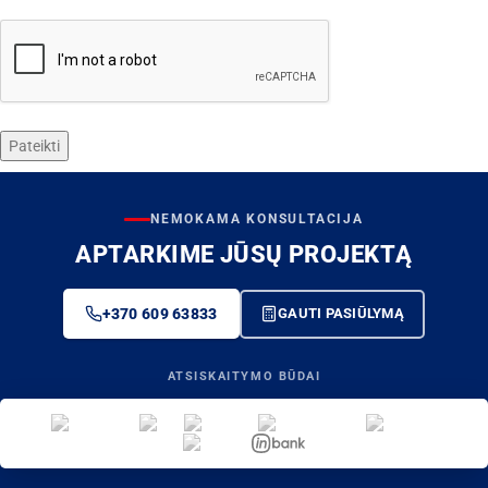
CAPTCHA
NEMOKAMA KONSULTACIJA
APTARKIME JŪSŲ PROJEKTĄ
+370 609 63833
GAUTI PASIŪLYMĄ
ATSISKAITYMO BŪDAI