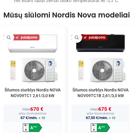
net esant labai žemai lauko temperatūrai iki -25°C.
Mūsų siūlomi Nordis Nova modeliai
30
30
Šilumos siurblys Nordis NOVA
Šilumos siurblys Nordis NOVA
NOV09TC1 2,61/3,0 kW
NOV09TC1B 2,61/3,0 kW
670 €
675 €
790€
796€
arba išsimokėtinai
arba išsimokėtinai
67 €/mėn.
67,50 €/mėn.
× 10
× 10
A
A
+
+
+
+
+
+
A
A
+
+
+
+
+
+
↑
↑
D
D