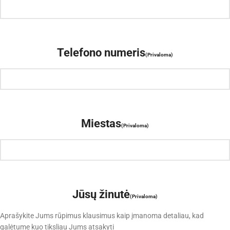
Telefono numeris
(Privaloma)
Miestas
(Privaloma)
Jūsų žinutė
(Privaloma)
Aprašykite Jums rūpimus klausimus kaip įmanoma detaliau, kad
galėtume kuo tiksliau Jums atsakyti