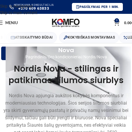
NEMOKAMA KONSULTACIJA
Skip to navigation
PASIŪLYMAS PER 1 MIN.
+370 609 63833
Skip to main content
0
MENIU
0.00
ATSISKAITYMO BŪDAI
KOKYBIŠKAS MONTAVIMAS
LIZINGA
Nova
Pagrindinis
Oro kondicionieriai
Nordis
Nova
Nordis Nova - stilingas ir
patikimas šilumos siurblys
Nordis Nova apjungia aukštos kokybės komponentus ir
moderniausias technologijas. Šios serijos šilumos siurbliai
yra skirti gyvenamųjų pastatų ir privačių namų vėsinimui bei
šildymui, tačiau gali būti įrengti ir biuruose. Nova specialiai
pritaikyta Šiaurės šalių gyventojams, nes efektyviai veikia