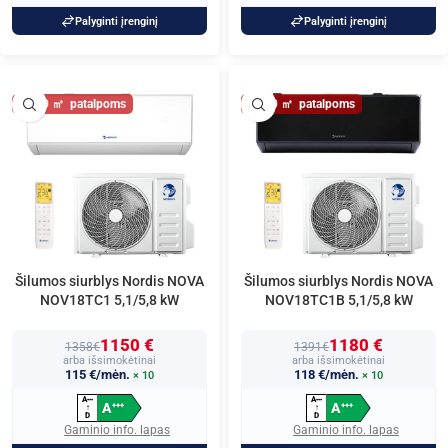
Palyginti įrenginį
Palyginti įrenginį
60
60
Šilumos siurblys Nordis NOVA
Šilumos siurblys Nordis NOVA
NOV18TC1 5,1/5,8 kW
NOV18TC1B 5,1/5,8 kW
1150 €
1180 €
1358€
1391€
arba išsimokėtinai
arba išsimokėtinai
115 €/mėn.
118 €/mėn.
× 10
× 10
A
A
+
+
+
+
+
+
A
A
+
+
+
+
+
+
↑
↑
D
D
Gaminio info. lapas
Gaminio info. lapas