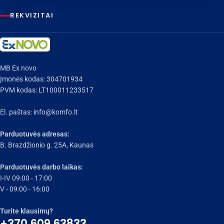
REKVIZITAI
MB Ex novo
Įmonės kodas: 304701934
PVM kodas: LT100011233517
El. paštas:
info@komfo.lt
Parduotuvės adresas:
B. Brazdžionio g. 25A, Kaunas
Parduotuvės darbo laikas:
I-IV 09:00 - 17:00
V - 09:00 - 16:00
Turite klausimų?
+370 609 63833