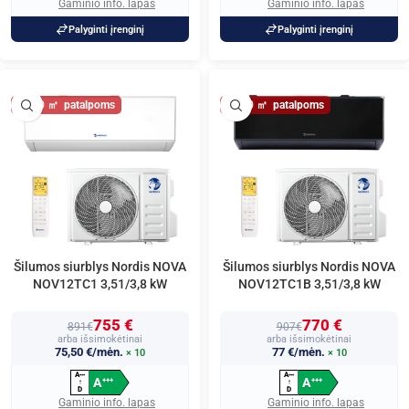
Gaminio info. lapas
Gaminio info. lapas
Palyginti įrenginį
Palyginti įrenginį
40
40
Šilumos siurblys Nordis NOVA
Šilumos siurblys Nordis NOVA
NOV12TC1 3,51/3,8 kW
NOV12TC1B 3,51/3,8 kW
755 €
770 €
891€
907€
arba išsimokėtinai
arba išsimokėtinai
75,50 €/mėn.
77 €/mėn.
× 10
× 10
A
A
+
+
+
+
+
+
A
A
+
+
+
+
+
+
↑
↑
D
D
Gaminio info. lapas
Gaminio info. lapas