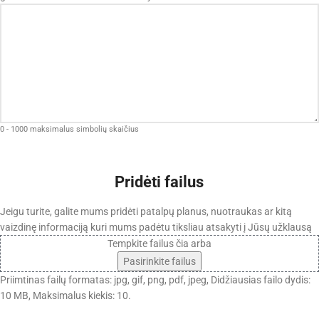
0 - 1000 maksimalus simbolių skaičius
Pridėti failus
Jeigu turite, galite mums pridėti patalpų planus, nuotraukas ar kitą
vaizdinę informaciją kuri mums padėtu tiksliau atsakyti į Jūsų užklausą
Tempkite failus čia arba
Pasirinkite failus
Priimtinas failų formatas: jpg, gif, png, pdf, jpeg, Didžiausias failo dydis:
10 MB, Maksimalus kiekis: 10.