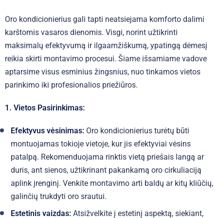
Oro kondicionierius gali tapti neatsiejama komforto dalimi
karštomis vasaros dienomis. Visgi, norint užtikrinti
maksimalų efektyvumą ir ilgaamžiškumą, ypatingą dėmesį
reikia skirti montavimo procesui. Šiame išsamiame vadove
aptarsime visus esminius žingsnius, nuo tinkamos vietos
parinkimo iki profesionalios priežiūros.
1. Vietos Pasirinkimas:
Efektyvus vėsinimas:
Oro kondicionierius turėtų būti
montuojamas tokioje vietoje, kur jis efektyviai vėsins
patalpą. Rekomenduojama rinktis vietą priešais langą ar
duris, ant sienos, užtikrinant pakankamą oro cirkuliaciją
aplink įrenginį. Venkite montavimo arti baldų ar kitų kliūčių,
galinčių trukdyti oro srautui.
Estetinis vaizdas:
Atsižvelkite į estetinį aspektą, siekiant,