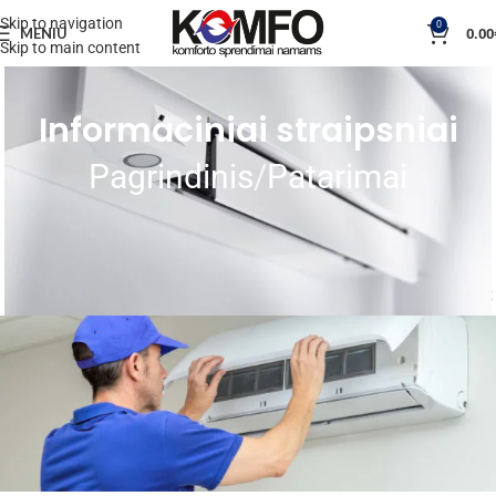
Skip to navigation
0
MENIU
0.00
Skip to main content
Informaciniai straipsniai
Pagrindinis
Patarimai
PATARIMAI
Oro kondicionieriaus
montavimas: išsamus vadovas