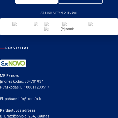
ATSISKAITYMO BŪDAI
REKVIZITAI
MB Ex novo
Įmonės kodas: 304701934
PVM kodas: LT100011233517
El. paštas:
info@komfo.lt
Parduotuvės adresas:
B. Brazdžionio g. 25A, Kaunas