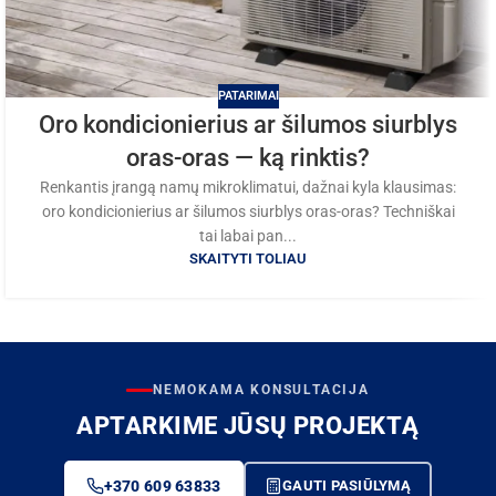
PATARIMAI
Oro kondicionierius ar šilumos siurblys
oras-oras — ką rinktis?
Renkantis įrangą namų mikroklimatui, dažnai kyla klausimas:
oro kondicionierius ar šilumos siurblys oras-oras? Techniškai
tai labai pan...
SKAITYTI TOLIAU
NEMOKAMA KONSULTACIJA
APTARKIME JŪSŲ PROJEKTĄ
+370 609 63833
GAUTI PASIŪLYMĄ