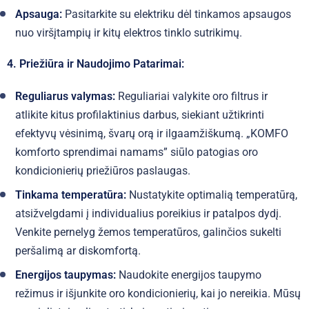
Apsauga:
Pasitarkite su elektriku dėl tinkamos apsaugos
nuo viršįtampių ir kitų elektros tinklo sutrikimų.
4. Priežiūra ir Naudojimo Patarimai:
Reguliarus valymas:
Reguliariai valykite oro filtrus ir
atlikite kitus profilaktinius darbus, siekiant užtikrinti
efektyvų vėsinimą, švarų orą ir ilgaamžiškumą. „KOMFO
komforto sprendimai namams” siūlo patogias oro
kondicionierių priežiūros paslaugas.
Tinkama temperatūra:
Nustatykite optimalią temperatūrą,
atsižvelgdami į individualius poreikius ir patalpos dydį.
Venkite pernelyg žemos temperatūros, galinčios sukelti
peršalimą ar diskomfortą.
Energijos taupymas:
Naudokite energijos taupymo
režimus ir išjunkite oro kondicionierių, kai jo nereikia. Mūsų