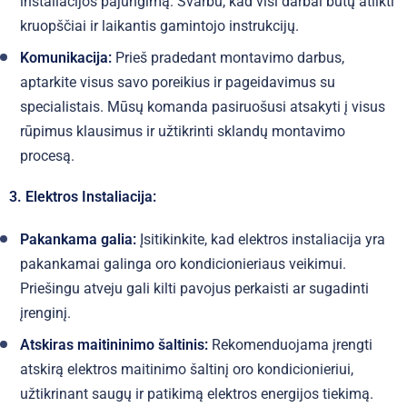
instaliacijos pajungimą. Svarbu, kad visi darbai būtų atlikti
kruopščiai ir laikantis gamintojo instrukcijų.
Komunikacija:
Prieš pradedant montavimo darbus,
aptarkite visus savo poreikius ir pageidavimus su
specialistais. Mūsų komanda pasiruošusi atsakyti į visus
rūpimus klausimus ir užtikrinti sklandų montavimo
procesą.
3. Elektros Instaliacija:
Pakankama galia:
Įsitikinkite, kad elektros instaliacija yra
pakankamai galinga oro kondicionieriaus veikimui.
Priešingu atveju gali kilti pavojus perkaisti ar sugadinti
įrenginį.
Atskiras maitininimo šaltinis:
Rekomenduojama įrengti
atskirą elektros maitinimo šaltinį oro kondicionieriui,
užtikrinant saugų ir patikimą elektros energijos tiekimą.