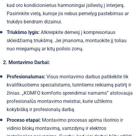
kad oro kondicionierius harmoningai įsiliestų į interjerą.
Pasirinkite vietą, kurioje jis nebus pernelyg pastebimas ar
trukdys bendram dizainui.
Triukšmo lygis:
Atkreipkite dėmesį į kompresoriaus
skleidžiamą triukšmą. Jei įmanoma, montuokite jį toliau
nuo miegamųjų ar kitų poilsio zonų.
2. Montavimo Darbai:
Profesionalumas:
Visus montavimo darbus patikėkite tik
kvalifikuotiems specialistams, turintiems reikiamą patirtį ir
žinias. „KOMFO komforto sprendimai namams” atstovauja
profesionalūs montavimo meistrai, kurie užtikrins
kokybišką ir profesionalų darbą.
Proceso etapai:
Montavimo procesas apima išorinio ir
vidinio blokų montavimą, vamzdynų ir elektros