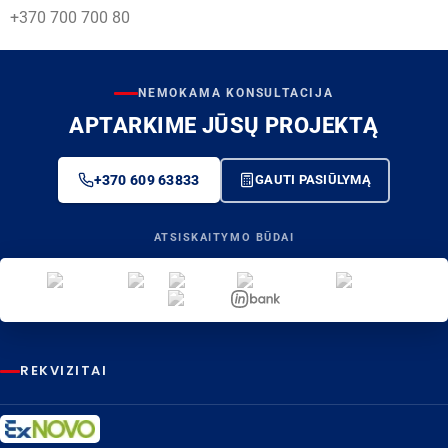
+370 700 700 80
NEMOKAMA KONSULTACIJA
APTARKIME JŪSŲ PROJEKTĄ
+370 609 63833
GAUTI PASIŪLYMĄ
ATSISKAITYMO BŪDAI
REKVIZITAI