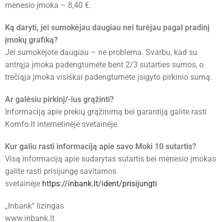
mėnesio įmoka – 8,40 €.
Ką daryti, jei sumokėjau daugiau nei turėjau pagal pradinį
įmokų grafiką?
Jei sumokėjote daugiau – ne problema. Svarbu, kad su
antrąja įmoka padengtumėte bent 2/3 sutarties sumos, o
trečiąja įmoka visiškai padengtumėte įsigyto pirkinio sumą.
Ar galėsiu pirkinį/-ius grąžinti?
Informaciją apie prekių grąžinimą bei garantiją galite rasti
Komfo.lt internetinėje svetainėje.
Kur galiu rasti informaciją apie savo Moki 10 sutartis?
Visą informaciją apie sudarytas sutartis bei mėnesio įmokas
galite rasti prisijungę savitarnos
svetainėje
https://inbank.lt/ident/prisijungti
„Inbank“ lizingas
www.inbank.lt