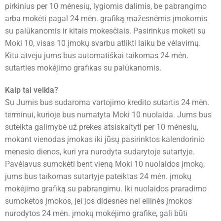
pirkinius per 10 mėnesių, lygiomis dalimis, be pabrangimo
arba mokėti pagal 24 mėn. grafiką mažesnėmis įmokomis
su palūkanomis ir kitais mokesčiais. Pasirinkus mokėti su
Moki 10, visas 10 įmokų svarbu atlikti laiku be vėlavimų.
Kitu atveju jums bus automatiškai taikomas 24 mėn.
sutarties mokėjimo grafikas su palūkanomis.
Kaip tai veikia?
Su Jumis bus sudaroma vartojimo kredito sutartis 24 mėn.
terminui, kurioje bus numatyta Moki 10 nuolaida. Jums bus
suteikta galimybė už prekes atsiskaityti per 10 mėnesių,
mokant vienodas įmokas iki jūsų pasirinktos kalendorinio
mėnesio dienos, kuri yra nurodyta sudarytoje sutartyje.
Pavėlavus sumokėti bent vieną Moki 10 nuolaidos įmoką,
jums bus taikomas sutartyje pateiktas 24 mėn. įmokų
mokėjimo grafiką su pabrangimu. Iki nuolaidos praradimo
sumokėtos įmokos, jei jos didesnės nei eilinės įmokos
nurodytos 24 mėn. įmokų mokėjimo grafike, gali būti