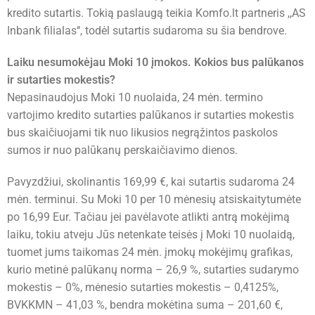
kredito sutartis. Tokią paslaugą teikia Komfo.lt partneris ,,AS
Inbank filialas‘‘, todėl sutartis sudaroma su šia bendrove.
Laiku nesumokėjau Moki 10 įmokos. Kokios bus palūkanos
ir sutarties mokestis?
Nepasinaudojus Moki 10 nuolaida, 24 mėn. termino
vartojimo kredito sutarties palūkanos ir sutarties mokestis
bus skaičiuojami tik nuo likusios negrąžintos paskolos
sumos ir nuo palūkanų perskaičiavimo dienos.
Pavyzdžiui, skolinantis 169,99 €, kai sutartis sudaroma 24
mėn. terminui. Su Moki 10 per 10 mėnesių atsiskaitytumėte
po 16,99 Eur. Tačiau jei pavėlavote atlikti antrą mokėjimą
laiku, tokiu atveju Jūs netenkate teisės į Moki 10 nuolaidą,
tuomet jums taikomas 24 mėn. įmokų mokėjimų grafikas,
kurio metinė palūkanų norma – 26,9 %, sutarties sudarymo
mokestis – 0%, mėnesio sutarties mokestis – 0,4125%,
BVKKMN – 41,03 %, bendra mokėtina suma – 201,60 €,