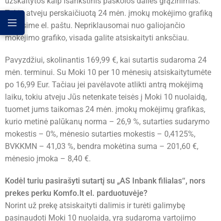
užskaitytos kaip išankstinis paskolos dalies grąžinimas.
Tokiu atveju perskaičiuotą 24 mėn. įmokų mokėjimo grafiką
atsiųsime el. paštu. Nepriklausomai nuo galiojančio
mokėjimo grafiko, visada galite atsiskaityti anksčiau.
Pavyzdžiui, skolinantis 169,99 €, kai sutartis sudaroma 24
mėn. terminui. Su Moki 10 per 10 mėnesių atsiskaitytumėte
po 16,99 Eur. Tačiau jei pavėlavote atlikti antrą mokėjimą
laiku, tokiu atveju Jūs netenkate teisės į Moki 10 nuolaidą,
tuomet jums taikomas 24 mėn. įmokų mokėjimų grafikas,
kurio metinė palūkanų norma – 26,9 %, sutarties sudarymo
mokestis – 0%, mėnesio sutarties mokestis – 0,4125%,
BVKKMN – 41,03 %, bendra mokėtina suma – 201,60 €,
mėnesio įmoka – 8,40 €.
Kodėl turiu pasirašyti sutartį su „AS Inbank filialas‘‘, nors
prekes perku Komfo.lt el. parduotuvėje?
Norint už prekę atsiskaityti dalimis ir turėti galimybę
pasinaudoti Moki 10 nuolaida, yra sudaroma vartojimo