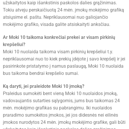
užskaitytos kaip išankstinis paskolos dalies grąžinimas.
Tokiu atveju perskaičiuotą 24 mėn. įmokų mokėjimo grafiką
atsiųsime el. paštu. Nepriklausomai nuo galiojančio
mokėjimo grafiko, visada galite atsiskaityti anksčiau.
Ar Moki 10 taikoma konkrečiai prekei ar visam pirkinių
krepšeliui?
Moki 10 nuolaida taikoma visam pirkinių krepšeliui t.y.
nepriklausomai nuo to kiek prekių įdėjote į savo krepšelį ir jei
pasirinkote pristatymo į namus paslaugą, Moki 10 nuolaida
bus taikoma bendrai krepšelio sumai.
Ką daryti, jei praleidote Moki 10 įmoką?
Praleidus sumokėti bent vieną Moki 10 nuolaidos įmoką,
vadovaujantis sutarties sąlygomis, jums bus taikomas 24
mėn. mokėjimo grafikas su pabrangimu. Iki nuolaidos
praradimo sumokėtos įmokos, jei jos didesnės nei eilinės
įmokos nurodytos 24 mėn. įmokų mokėjimo grafike, gali būti