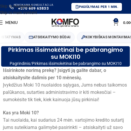
NEMOKAMA KONSULTACIJA
Skip to navigation
PASIŪLYMAS PER 1 MIN.
+370 609 63833
Skip to main content
0
MENIU
0.00
STATYMAS
ATSISKAITYMO BŪDAI
KOKYBIŠKAS MONTAVIMAS
Pirkimas išsimokėtinai be pabrangimo
su MOKI10
Pagrindinis
Pirkimas išsimokėtinai be pabrangimo su MOKI10
Išsirinkote norimą prekę? Įsigyti ją galite dabar, o
atsiskaitysite dalimis per 10 mėnesių.
Įvykdžius Moki 10 nuolaidos sąlygas, Jums nebus taikomos
palūkanos, sutarties administravimo ir kiti mokesčiai –
sumokėsite tik tiek, kiek kainuoja jūsų pirkiniai!
Kas yra Moki 10?
Tai nuolaida, kai sudarius 24 mėn. vartojimo kredito sutartį
jums suteikiama galimybė pasirinkti – atsiskaityti už savo