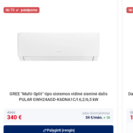
70
GREE “Multi-Split“ tipo sistemos vidinė sieninė dalis
Da
PULAR GWH24AGD-K6DNA1C/I 6,2/6,5 kW
456€
2
arba išsimokėtinai
340 €
1
34 €/mėn.
× 10
Palyginti įrenginį