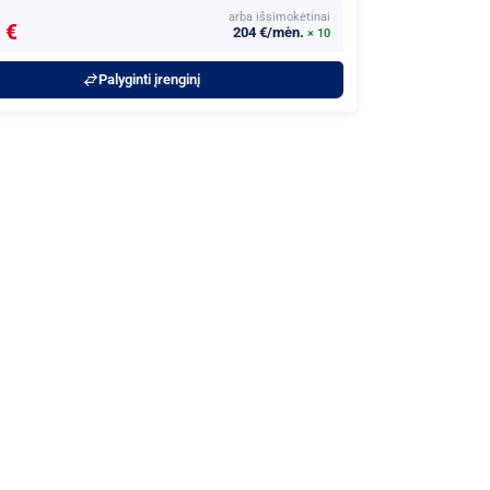
arba išsimokėtinai
 €
204 €/mėn.
× 10
Palyginti įrenginį