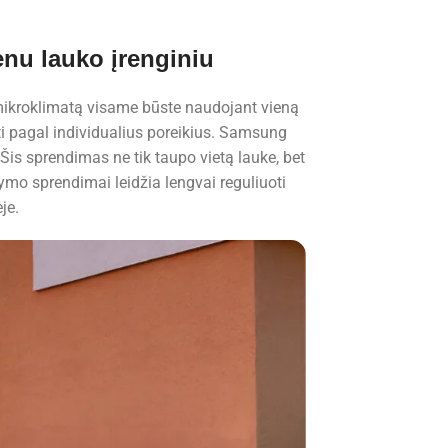
nu lauko įrenginiu
 mikroklimatą visame būste naudojant vieną
ti pagal individualius poreikius. Samsung
Šis sprendimas ne tik taupo vietą lauke, bet
ldymo sprendimai leidžia lengvai reguliuoti
je.