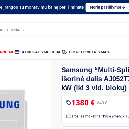
te įrangos su montavimu kainą
per 1 minutę
Noriu pasiūlymo!
RANGIMO
ATSISKAITYMO BŪDAI
PREKIŲ PRISTATYMAS
Samsung “Multi-Spli
išorinė dalis AJ052
kW (iki 3 vid. blokų)
1380 €
1840 €
arba išsimokėtinai
138 € /mėn.
× 1