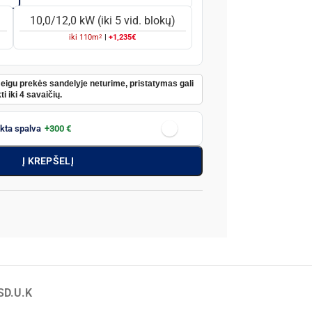
10,0/12,0 kW (iki 5 vid. blokų)
2
iki
110
m
|
+1,235€
Jeigu prekės sandelyje neturime, pristatymas gali
ti iki 4 savaičių.
nkta spalva
+300 €
Į KREPŠELĮ
S
D.U.K