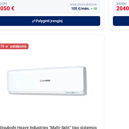
512€
2928€
arba išsimokėtinai
050 €
2040
105 €/mėn.
× 10
Palyginti įrenginį
70
itsubishi Heavy Industries “Multi-Split“ tipo sistemos