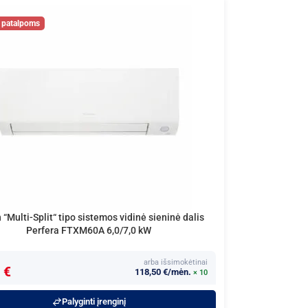
 “Multi-Split“ tipo sistemos vidinė sieninė dalis
Perfera FTXM60A 6,0/7,0 kW
arba išsimokėtinai
 €
118,50 €/mėn.
× 10
Palyginti įrenginį