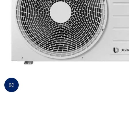
Padidinti vaizdą