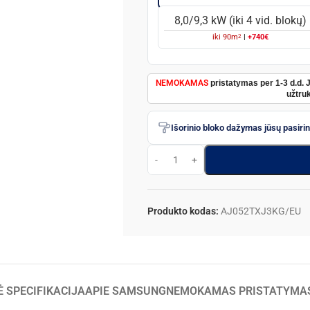
8,0/9,3 kW (iki 4 vid. blokų)
2
iki
90
m
|
+740€
NEMOKAMAS
pristatymas per 1-3 d.d. 
užtruk
Išorinio bloko dažymas jūsų pasiri
Produkto kodas:
AJ052TXJ3KG/EU
 SPECIFIKACIJA
APIE SAMSUNG
NEMOKAMAS PRISTATYMA