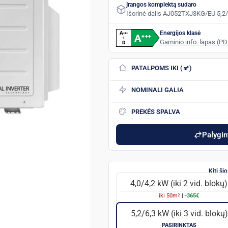
Įrangos komplektą sudaro
Išorinė dalis AJ052TXJ3KG/EU 5,2/6,
Energijos klasė
A
+
+
+
A
+
+
+
↑
Gaminio info. lapas (PD
D
PATALPOMS IKI (㎡)
NOMINALI GALIA
PREKĖS SPALVA
Palygint
4,0/4,2 kW (iki 2 vid. blokų)
2
iki
50
m
|
-365€
5,2/6,3 kW (iki 3 vid. blokų)
PASIRINKTAS