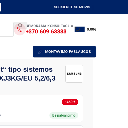
SUSISIEKITE SU MUMIS
NEMOKAMA KONSULTACIJA
0.00
€
+370 609 63833
MONTAVIMO PASLAUGOS
t“ tipo sistemos
TXJ3KG/EU 5,2/6,3
−460 €
0
Be pabrangimo