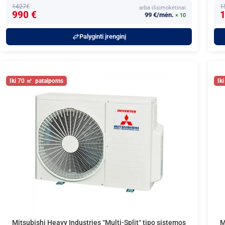
1427€
1
arba išsimokėtinai
990 €
1
99 €/mėn.
× 10
Palyginti įrenginį
70
Mitsubishi Heavy Industries “Multi-Split“ tipo sistemos
M