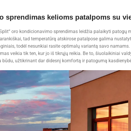
o sprendimas kelioms patalpoms su vie
i Split“ oro kondicionavimo sprendimas leidžia palaikyti patogų
varankiškai, tad temperatūrą atskirose patalpose galima nustaty
nginiais, todėl nesunkiai rasite optimalų variantą savo namams. 
s veikia tik ten, kur jo iš tikrųjų reikia. Be to, šiuolaikiniai va
iu būdu, užtikrinant dar didesnį komfortą ir patogumą kasdienybė