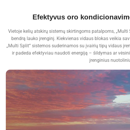
Efektyvus oro kondicionavim
Vietoje kelių atskirų sistemų skirtingoms patalpoms, „Mult
bendrą lauko įrenginį. Kiekvienas vidaus blokas veikia sa
„Multi Split“ sistemos suderinamos su įvairių tipų vidaus įre
ir padeda efektyviau naudoti energiją – šildymas ar vėsinima
įrenginius nuotolin