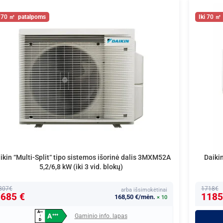
70
70
ikin “Multi-Split“ tipo sistemos išorinė dalis 3MXM52A
Daikin
5,2/6,8 kW (iki 3 vid. blokų)
807€
1718€
arba išsimokėtinai
685 €
1185
168,50 €/mėn.
× 10
A
+
+
+
A
Gaminio info. lapas
+
+
+
↑
D