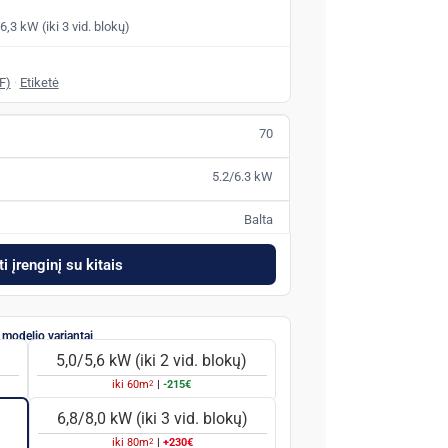
3 kW (iki 3 vid. blokų)
F)
·
Etiketė
70
5.2/6.3 kW
Balta
i įrenginį su kitais
5,0/5,6 kW (iki 2 vid. blokų)
2
iki
60
m
|
-215€
6,8/8,0 kW (iki 3 vid. blokų)
2
iki
80
m
|
+230€