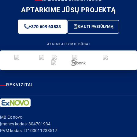
NEMOKAMA KONSULTACIJA
APTARKIME JŪSŲ PROJEKTĄ
+370 609 63833
GAUTI PASIŪLYMĄ
ATSISKAITYMO BŪDAI
REKVIZITAI
MB Ex novo
Įmonės kodas: 304701934
PVM kodas: LT100011233517