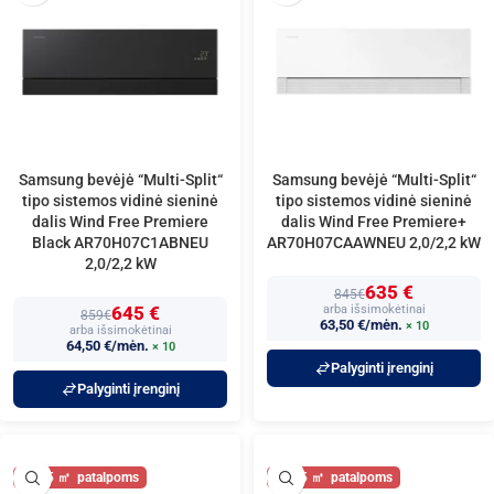
Samsung bevėjė “Multi-Split“
Samsung bevėjė “Multi-Split“
tipo sistemos vidinė sieninė
tipo sistemos vidinė sieninė
dalis Wind Free Premiere
dalis Wind Free Premiere+
Black AR70H07C1ABNEU
AR70H07CAAWNEU 2,0/2,2 kW
2,0/2,2 kW
635 €
845€
645 €
arba išsimokėtinai
859€
63,50 €/mėn.
× 10
arba išsimokėtinai
64,50 €/mėn.
× 10
Palyginti įrenginį
Palyginti įrenginį
25
25