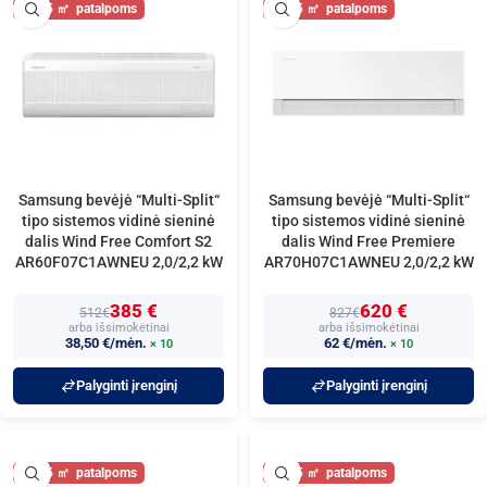
25
25
Samsung bevėjė “Multi-Split“
Samsung bevėjė “Multi-Split“
tipo sistemos vidinė sieninė
tipo sistemos vidinė sieninė
dalis Wind Free Comfort S2
dalis Wind Free Premiere
AR60F07C1AWNEU 2,0/2,2 kW
AR70H07C1AWNEU 2,0/2,2 kW
385 €
620 €
512€
827€
arba išsimokėtinai
arba išsimokėtinai
38,50 €/mėn.
62 €/mėn.
× 10
× 10
Palyginti įrenginį
Palyginti įrenginį
25
25