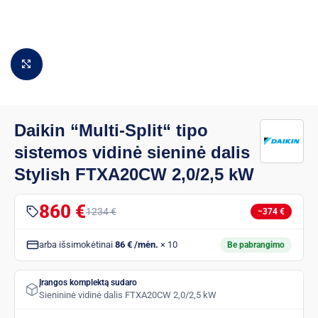
Padidinti vaizdą
Daikin “Multi-Split“ tipo
sistemos vidinė sieninė dalis
Stylish FTXA20CW 2,0/2,5 kW
860 €
1234 €
−374 €
arba išsimokėtinai
86 € /mėn.
× 10
Be pabrangimo
Įrangos komplektą sudaro
Sienininė vidinė dalis FTXA20CW 2,0/2,5 kW