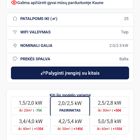
Galima apžiūrėti gyvai mūsų parduotuvėje Kaune
PATALPOMS IKI (㎡)
25
WIFI VALDYMAS
Taip
NOMINALI GALIA
2.0/2.5 kW
PREKĖS SPALVA
Balta
Palyginti įrenginį su kitais
1,5/2,0 kW
2,5/2,8 kW
2,0/2,5 kW
2
2
iki
20
m
|
-75€
PASIRINKTAS
iki
30
m
|
+50€
3,4/4,0 kW
4,2/5,4 kW
5,0/5,8 kW
2
2
2
iki
40
m
|
+135€
iki
50
m
|
+145€
iki
60
m
|
+155€