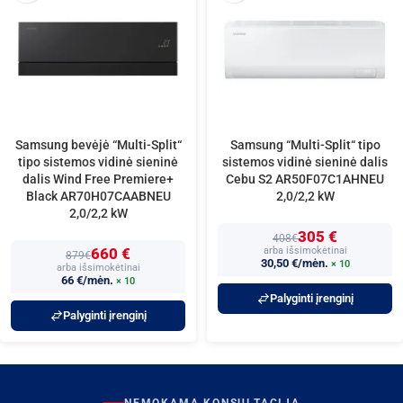
Samsung bevėjė “Multi-Split“
Samsung “Multi-Split“ tipo
tipo sistemos vidinė sieninė
sistemos vidinė sieninė dalis
dalis Wind Free Premiere+
Cebu S2 AR50F07C1AHNEU
Black AR70H07CAABNEU
2,0/2,2 kW
2,0/2,2 kW
305 €
408€
660 €
arba išsimokėtinai
879€
30,50 €/mėn.
× 10
arba išsimokėtinai
66 €/mėn.
× 10
Palyginti įrenginį
Palyginti įrenginį