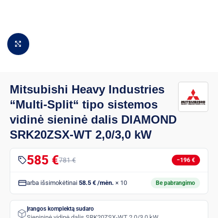
Padidinti vaizdą
Mitsubishi Heavy Industries
“Multi-Split“ tipo sistemos
vidinė sieninė dalis DIAMOND
SRK20ZSX-WT 2,0/3,0 kW
585 €
781 €
−196 €
arba išsimokėtinai
58.5 € /mėn.
× 10
Be pabrangimo
Įrangos komplektą sudaro
Sienininė vidinė dalis SRK20ZSX-WT 2,0/3,0 kW