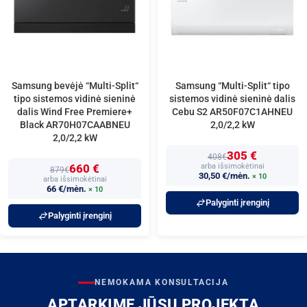
Samsung bevėjė “Multi-Split“
Samsung “Multi-Split“ tipo
tipo sistemos vidinė sieninė
sistemos vidinė sieninė dalis
dalis Wind Free Premiere+
Cebu S2 AR50F07C1AHNEU
Black AR70H07CAABNEU
2,0/2,2 kW
2,0/2,2 kW
305 €
408€
660 €
arba išsimokėtinai
879€
30,50 €/mėn.
× 10
arba išsimokėtinai
66 €/mėn.
× 10
Palyginti įrenginį
Palyginti įrenginį
NEMOKAMA KONSULTACIJA
APTARKIME JŪSŲ PROJEKTĄ