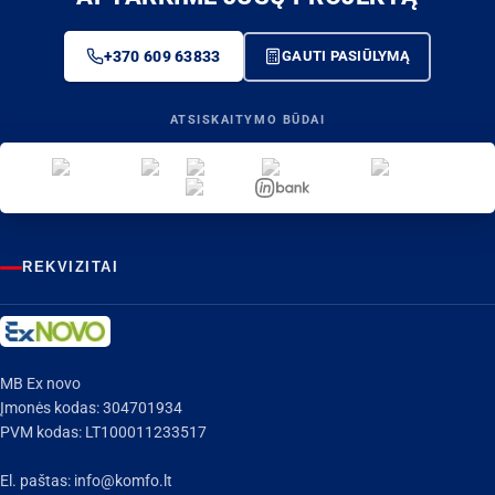
+370 609 63833
GAUTI PASIŪLYMĄ
ATSISKAITYMO BŪDAI
REKVIZITAI
MB Ex novo
Įmonės kodas: 304701934
PVM kodas: LT100011233517
El. paštas:
info@komfo.lt