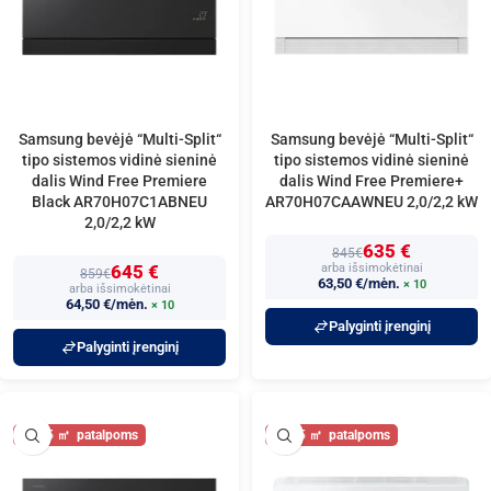
Samsung bevėjė “Multi-Split“
Samsung bevėjė “Multi-Split“
tipo sistemos vidinė sieninė
tipo sistemos vidinė sieninė
dalis Wind Free Premiere
dalis Wind Free Premiere+
Black AR70H07C1ABNEU
AR70H07CAAWNEU 2,0/2,2 kW
2,0/2,2 kW
635 €
845€
645 €
arba išsimokėtinai
859€
63,50 €/mėn.
× 10
arba išsimokėtinai
64,50 €/mėn.
× 10
Palyginti įrenginį
Palyginti įrenginį
25
25