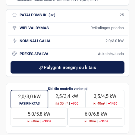
PATALPOMS IKI (㎡)
25
WIFI VALDYMAS
Reikalingas priedas
NOMINALI GALIA
2.0/3.0 kW
PREKĖS SPALVA
Auksinė/Juoda
Palyginti įrenginį su kitais
2,5/3,4 kW
3,5/4,5 kW
2,0/3,0 kW
2
2
PASIRINKTAS
iki
30
m
|
+70€
iki
40
m
|
+145€
5,0/5,8 kW
6,0/6,8 kW
2
2
iki
60
m
|
+300€
iki
70
m
|
+310€