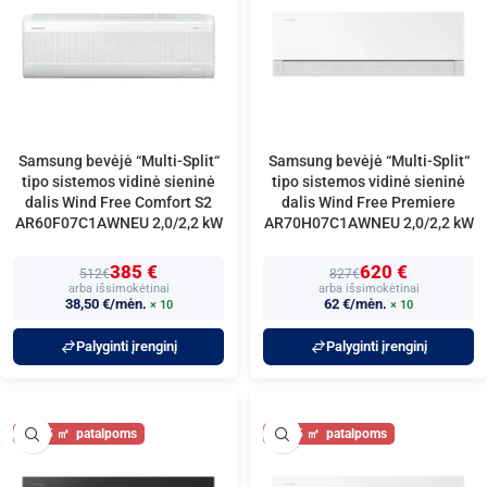
Samsung bevėjė “Multi-Split“
Samsung bevėjė “Multi-Split“
tipo sistemos vidinė sieninė
tipo sistemos vidinė sieninė
dalis Wind Free Comfort S2
dalis Wind Free Premiere
AR60F07C1AWNEU 2,0/2,2 kW
AR70H07C1AWNEU 2,0/2,2 kW
385 €
620 €
512€
827€
arba išsimokėtinai
arba išsimokėtinai
38,50 €/mėn.
62 €/mėn.
× 10
× 10
Palyginti įrenginį
Palyginti įrenginį
25
25