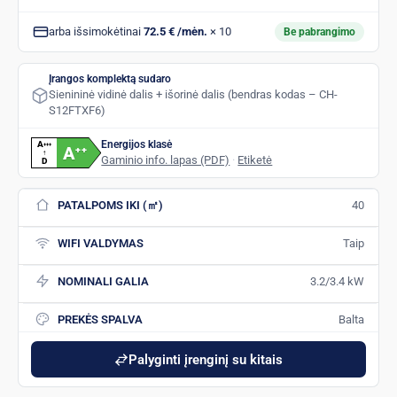
arba išsimokėtinai
72.5 € /mėn.
× 10
Be pabrangimo
Įrangos komplektą sudaro
Sienininė vidinė dalis + išorinė dalis (bendras kodas – CH-
S12FTXF6)
Energijos klasė
A
+
+
+
A
+
+
↑
Gaminio info. lapas (PDF)
·
Etiketė
D
PATALPOMS IKI (㎡)
40
WIFI VALDYMAS
Taip
NOMINALI GALIA
3.2/3.4 kW
PREKĖS SPALVA
Balta
Palyginti įrenginį su kitais