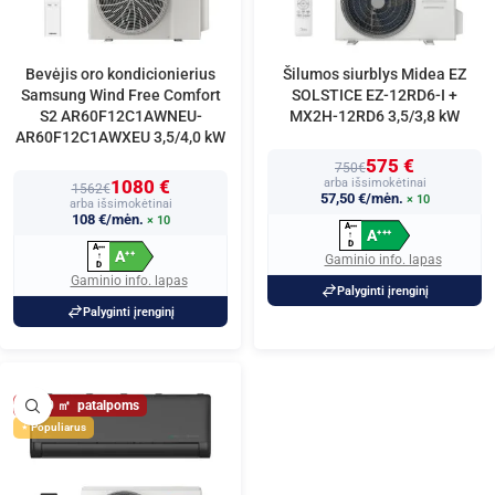
Bevėjis oro kondicionierius
Šilumos siurblys Midea EZ
Samsung Wind Free Comfort
SOLSTICE EZ-12RD6-I +
S2 AR60F12C1AWNEU-
MX2H-12RD6 3,5/3,8 kW
AR60F12C1AWXEU 3,5/4,0 kW
575 €
750€
1080 €
arba išsimokėtinai
1562€
57,50 €/mėn.
× 10
arba išsimokėtinai
108 €/mėn.
× 10
A
+
+
+
A
+
+
+
↑
D
A
+
+
+
A
+
+
↑
Gaminio info. lapas
D
Gaminio info. lapas
Palyginti įrenginį
Palyginti įrenginį
40
Populiarus