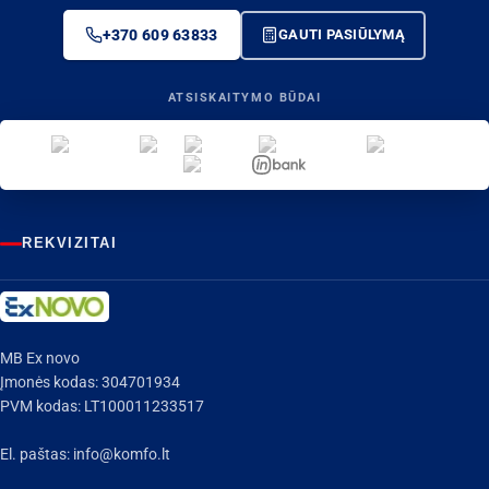
+370 609 63833
GAUTI PASIŪLYMĄ
ATSISKAITYMO BŪDAI
REKVIZITAI
MB Ex novo
Įmonės kodas: 304701934
PVM kodas: LT100011233517
El. paštas:
info@komfo.lt