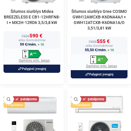
Šilumos siurblys Midea
Šilumos siurblys Gree COSMO
BREEZELESS E CB1-12HRFN8-
GWH12AWCXB-K6DNA4A/I +
I + MX2H-12RD6 3,5/3,8 kW
GWH12ATCXB-K6DNA1A/O
3,51/3,81 kW
590 €
750€
arba išsimokėtinai
555 €
743€
59 €/mėn.
× 10
arba išsimokėtinai
55,50 €/mėn.
× 10
A
+
+
+
A
+
+
+
↑
D
A
+
+
+
A
+
+
↑
Gaminio info. lapas
D
Gaminio info. lapas
Palyginti įrenginį
Palyginti įrenginį
40
40
Populiarus
Populiarus