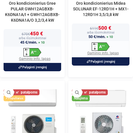
Oro kondicionierius Gree
Oro kondicionierius Midea
PULAR GWH12AGBXB-
SOLUNAR EF-12RD1H + MX1-
K6DNA1A/I + GWH12AGBXB-
12RD1H 3,5/3,8 kW
K6DNA1A/O 3,2/3,4 kW
500 €
611€
450 €
arba išsimokėtinai
670€
50 €/mėn.
× 10
arba išsimokėtinai
45 €/mėn.
× 10
A
+
+
+
A
+
+
↑
D
A
+
+
+
A
+
+
↑
Gaminio info. lapas
D
Gaminio info. lapas
Palyginti įrenginį
Palyginti įrenginį
40
40
Naujiena
Populiarus