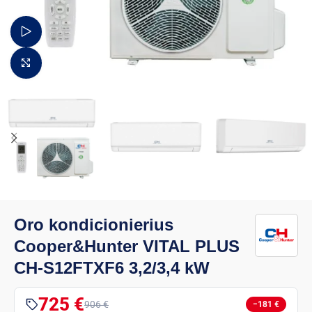
Žiūrėti video
Padidinti vaizdą
Oro kondicionierius
Cooper&Hunter VITAL PLUS
CH-S12FTXF6 3,2/3,4 kW
725 €
906 €
−181 €