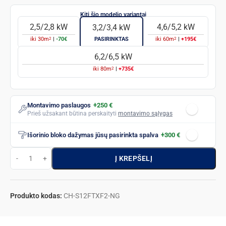
2,5/2,8 kW
4,6/5,2 kW
3,2/3,4 kW
2
2
iki
30
m
|
-70€
PASIRINKTAS
iki
60
m
|
+195€
6,2/6,5 kW
2
iki
80
m
|
+735€
Montavimo paslaugos
+250 €
Prieš užsakant būtina perskaityti
montavimo sąlygas
Išorinio bloko dažymas jūsų pasirinkta spalva
+300 €
Į KREPŠELĮ
Produkto kodas:
CH-S12FTXF2-NG