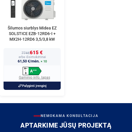
Šilumos siurblys Midea EZ
SOLSTICE EZB-12RD6-I +
MX2H-12RD6 3,5/3,8 kW
615 €
774€
arba išsimokėtinai
61,50 €/mėn.
× 10
A
+
+
+
A
+
+
+
↑
D
Gaminio info. lapas
Palyginti įrenginį
NEMOKAMA KONSULTACIJA
APTARKIME JŪSŲ PROJEKTĄ