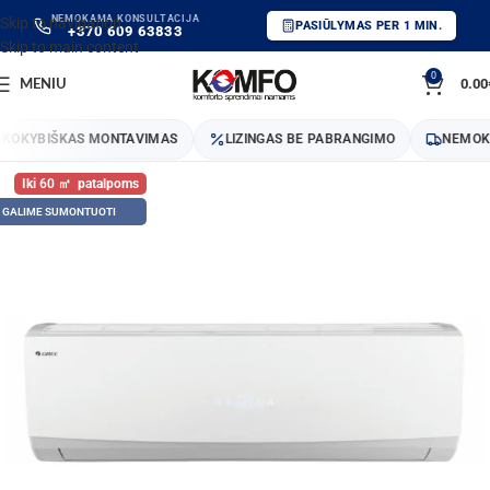
NEMOKAMA KONSULTACIJA
Skip to navigation
PASIŪLYMAS PER 1 MIN.
+370 609 63833
Skip to main content
0
0.00
MENIU
OKYBIŠKAS MONTAVIMAS
LIZINGAS BE PABRANGIMO
NEMOKAM
60
GALIME SUMONTUOTI