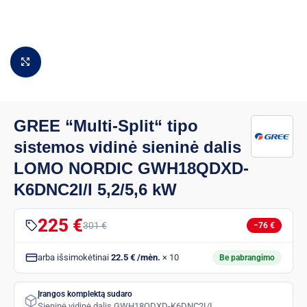
Padidinti vaizdą
GREE “Multi-Split“ tipo
sistemos vidinė sieninė dalis
LOMO NORDIC GWH18QDXD-
K6DNC2I/I 5,2/5,6 kW
225 €
301 €
−76 €
arba išsimokėtinai
22.5 € /mėn.
× 10
Be pabrangimo
Įrangos komplektą sudaro
Sieninė vidinė dalis GWH18QDXD-K6DNC2I/I