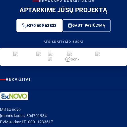
NEMOKAMA KONSULTACIJA
APTARKIME JŪSŲ PROJEKTĄ
+370 609 63833
GAUTI PASIŪLYMĄ
ATSISKAITYMO BŪDAI
REKVIZITAI
MB Ex novo
Įmonės kodas: 304701934
PVM kodas: LT100011233517