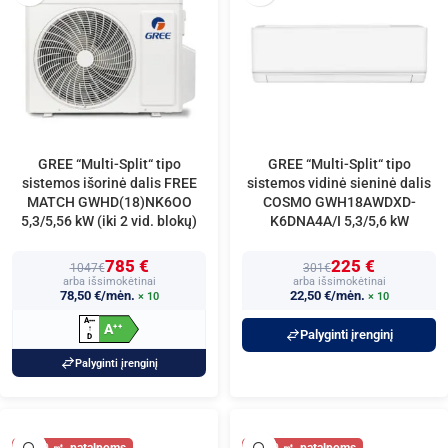
GREE “Multi-Split“ tipo
GREE “Multi-Split“ tipo
sistemos išorinė dalis FREE
sistemos vidinė sieninė dalis
MATCH GWHD(18)NK6OO
COSMO GWH18AWDXD-
5,3/5,56 kW (iki 2 vid. blokų)
K6DNA4A/I 5,3/5,6 kW
785 €
225 €
1047€
301€
arba išsimokėtinai
arba išsimokėtinai
78,50 €/mėn.
22,50 €/mėn.
× 10
× 10
A
+
+
+
A
+
+
↑
Palyginti įrenginį
D
Palyginti įrenginį