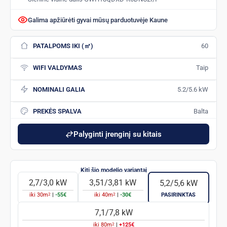
Galima apžiūrėti gyvai mūsų parduotuvėje Kaune
PATALPOMS IKI (㎡)
60
WIFI VALDYMAS
Taip
NOMINALI GALIA
5.2/5.6 kW
PREKĖS SPALVA
Balta
Palyginti įrenginį su kitais
2,7/3,0 kW
3,51/3,81 kW
5,2/5,6 kW
2
2
iki
30
m
|
-55€
iki
40
m
|
-30€
PASIRINKTAS
7,1/7,8 kW
2
iki
80
m
|
+125€