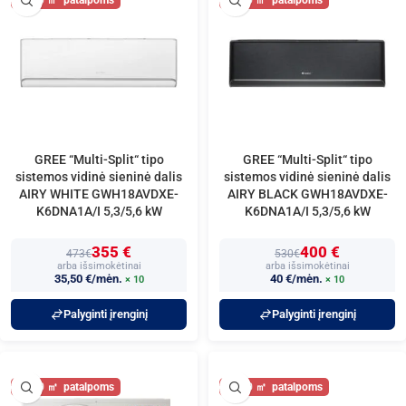
60
60
GREE “Multi-Split“ tipo
GREE “Multi-Split“ tipo
sistemos vidinė sieninė dalis
sistemos vidinė sieninė dalis
AIRY WHITE GWH18AVDXE-
AIRY BLACK GWH18AVDXE-
K6DNA1A/I 5,3/5,6 kW
K6DNA1A/I 5,3/5,6 kW
355 €
400 €
473€
530€
arba išsimokėtinai
arba išsimokėtinai
35,50 €/mėn.
40 €/mėn.
× 10
× 10
Palyginti įrenginį
Palyginti įrenginį
60
60