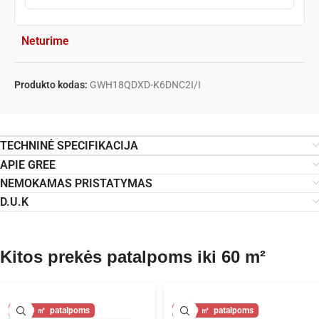
Neturime
Produkto kodas:
GWH18QDXD-K6DNC2I/I
TECHNINĖ SPECIFIKACIJA
APIE GREE
NEMOKAMAS PRISTATYMAS
D.U.K
Kitos prekės patalpoms iki 60 m²
60
60