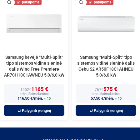
60
60
Samsung bevėjė “Multi-Split“
Samsung “Multi-Split“ tipo
tipo sistemos vidinė sieninė
sistemos vidinė sieninė dalis
dalis Wind Free Premiere
Cebu S2 AR50F18C1AHNEU
AR70H18C1AWNEU 5,0/6,0 kW
5,0/6,0 kW
1165 €
575 €
1552€
767€
arba išsimokėtinai
arba išsimokėtinai
116,50 €/mėn.
57,50 €/mėn.
× 10
× 10
Palyginti įrenginį
Palyginti įrenginį