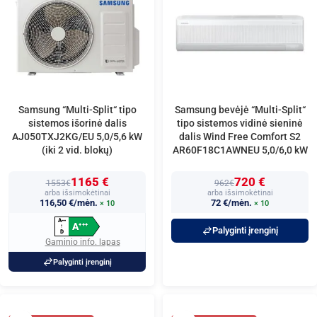
Samsung “Multi-Split“ tipo
Samsung bevėjė “Multi-Split“
sistemos išorinė dalis
tipo sistemos vidinė sieninė
AJ050TXJ2KG/EU 5,0/5,6 kW
dalis Wind Free Comfort S2
(iki 2 vid. blokų)
AR60F18C1AWNEU 5,0/6,0 kW
1165 €
720 €
1553€
962€
arba išsimokėtinai
arba išsimokėtinai
116,50 €/mėn.
72 €/mėn.
× 10
× 10
A
+
+
+
A
+
+
+
↑
Palyginti įrenginį
D
Gaminio info. lapas
Palyginti įrenginį