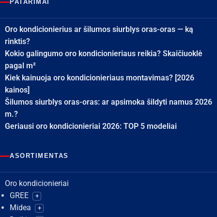
PATARIMAI
Oro kondicionierius ar šilumos siurblys oras-oras — ką
rinktis?
Kokio galingumo oro kondicionieriaus reikia? Skaičiuoklė
pagal m²
Kiek kainuoja oro kondicionieriaus montavimas? [2026
kainos]
Šilumos siurblys oras-oras: ar apsimoka šildyti namus 2026
m.?
Geriausi oro kondicionieriai 2026: TOP 5 modeliai
ASORTIMENTAS
Oro kondicionieriai
GREE
+
Midea
+