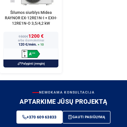
Šilumos siurblys Midea
RAYNOR EX-12RE1N-I + EXH-
12RE1N-O 3,5/4,2 kW
1200 €
1500€
arba išsimokėtinai
120 €/mėn.
× 10
A
+
+
+
A
+
+
+
↑
D
Palyginti įrenginį
NEMOKAMA KONSULTACIJA
APTARKIME JŪSŲ PROJEKTĄ
+370 609 63833
GAUTI PASIŪLYMĄ