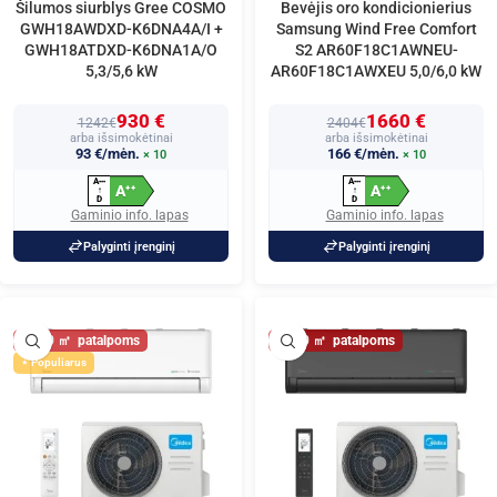
Šilumos siurblys Gree COSMO
Bevėjis oro kondicionierius
GWH18AWDXD-K6DNA4A/I +
Samsung Wind Free Comfort
GWH18ATDXD-K6DNA1A/O
S2 AR60F18C1AWNEU-
5,3/5,6 kW
AR60F18C1AWXEU 5,0/6,0 kW
930 €
1660 €
1242€
2404€
arba išsimokėtinai
arba išsimokėtinai
93 €/mėn.
166 €/mėn.
× 10
× 10
A
A
+
+
+
+
+
+
A
A
+
+
+
+
↑
↑
D
D
Gaminio info. lapas
Gaminio info. lapas
Palyginti įrenginį
Palyginti įrenginį
60
60
Populiarus