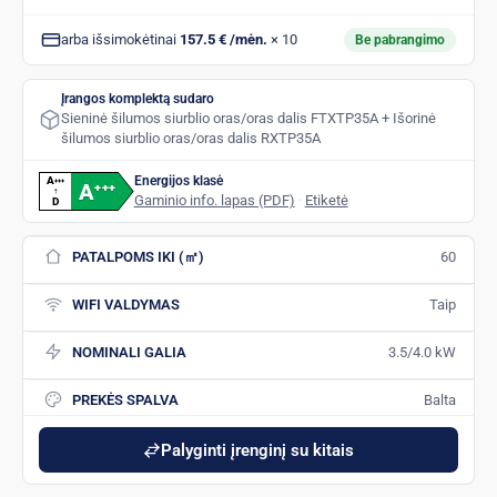
arba išsimokėtinai
157.5 € /mėn.
× 10
Be pabrangimo
Įrangos komplektą sudaro
Sieninė šilumos siurblio oras/oras dalis FTXTP35A + Išorinė
šilumos siurblio oras/oras dalis RXTP35A
Energijos klasė
A
+
+
+
A
+
+
+
↑
Gaminio info. lapas (PDF)
·
Etiketė
D
PATALPOMS IKI (㎡)
60
WIFI VALDYMAS
Taip
NOMINALI GALIA
3.5/4.0 kW
PREKĖS SPALVA
Balta
Palyginti įrenginį su kitais