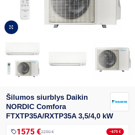
Padidinti vaizdą
Šilumos siurblys Daikin
NORDIC Comfora
FTXTP35A/RXTP35A 3,5/4,0 kW
1575 €
2250 €
−675 €