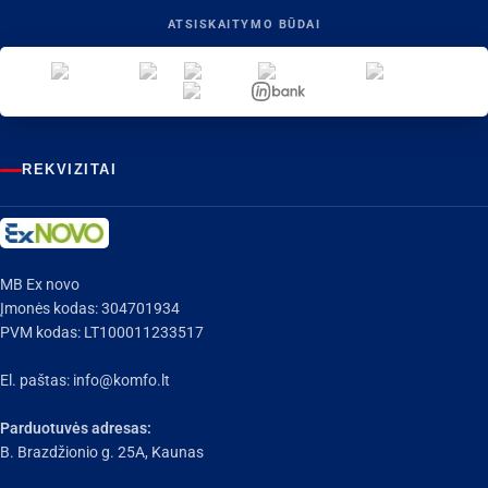
ATSISKAITYMO BŪDAI
REKVIZITAI
MB Ex novo
Įmonės kodas: 304701934
PVM kodas: LT100011233517
El. paštas:
info@komfo.lt
Parduotuvės adresas:
B. Brazdžionio g. 25A, Kaunas