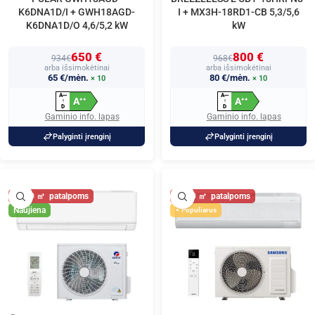
K6DNA1D/I + GWH18AGD-
I + MX3H-18RD1-CB 5,3/5,6
K6DNA1D/O 4,6/5,2 kW
kW
650 €
800 €
934€
968€
arba išsimokėtinai
arba išsimokėtinai
65 €/mėn.
80 €/mėn.
× 10
× 10
A
A
+
+
+
+
+
+
A
A
+
+
+
+
↑
↑
D
D
Gaminio info. lapas
Gaminio info. lapas
Palyginti įrenginį
Palyginti įrenginį
60
60
Naujiena
Populiarus