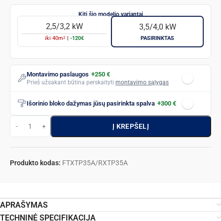
2,5/3,2 kW
3,5/4,0 kW
2
iki
40
m
|
-120€
PASIRINKTAS
Montavimo paslaugos
+250 €
Prieš užsakant būtina perskaityti
montavimo sąlygas
Išorinio bloko dažymas jūsų pasirinkta spalva
+300 €
Į KREPŠELĮ
Produkto kodas:
FTXTP35A/RXTP35A
APRAŠYMAS
TECHNINĖ SPECIFIKACIJA