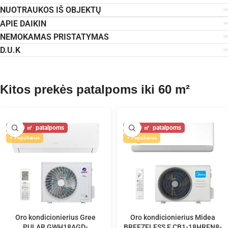
NUOTRAUKOS IŠ OBJEKTŲ
APIE DAIKIN
NEMOKAMAS PRISTATYMAS
D.U.K
Kitos prekės patalpoms iki 60 m²
60
60
Populiarus
Populiarus
Oro kondicionierius Gree
Oro kondicionierius Midea
PULAR GWH18AGD-
BREEZELESS E CB1-18HRFN8-