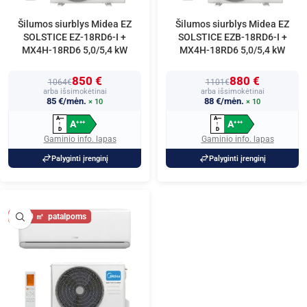
Šilumos siurblys Midea EZ
Šilumos siurblys Midea EZ
SOLSTICE EZ-18RD6-I +
SOLSTICE EZB-18RD6-I +
MX4H-18RD6 5,0/5,4 kW
MX4H-18RD6 5,0/5,4 kW
850 €
880 €
1064€
1101€
arba išsimokėtinai
arba išsimokėtinai
85 €/mėn.
88 €/mėn.
× 10
× 10
A
A
+
+
+
+
+
+
A
A
+
+
+
+
+
+
↑
↑
D
D
Gaminio info. lapas
Gaminio info. lapas
Palyginti įrenginį
Palyginti įrenginį
60