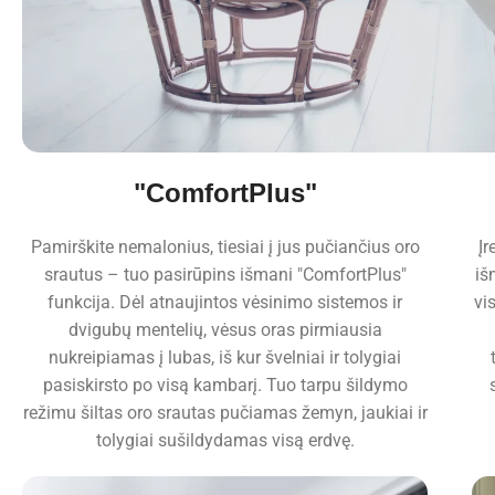
"ComfortPlus"
Pamirškite nemalonius, tiesiai į jus pučiančius oro
Įr
srautus – tuo pasirūpins išmani "ComfortPlus"
iš
funkcija. Dėl atnaujintos vėsinimo sistemos ir
vi
dvigubų mentelių, vėsus oras pirmiausia
nukreipiamas į lubas, iš kur švelniai ir tolygiai
pasiskirsto po visą kambarį. Tuo tarpu šildymo
režimu šiltas oro srautas pučiamas žemyn, jaukiai ir
tolygiai sušildydamas visą erdvę.