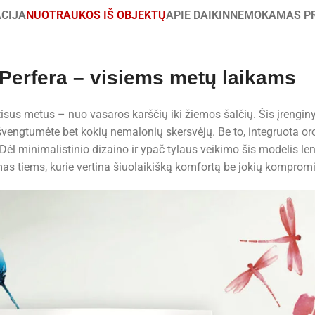
ACIJA
NUOTRAUKOS IŠ OBJEKTŲ
APIE DAIKIN
NEMOKAMAS P
 Perfera – visiems metų laikams
sus metus – nuo vasaros karščių iki žiemos šalčių. Šis įrenginys
d išvengtumėte bet kokių nemalonių skersvėjų. Be to, integruota 
ėl minimalistinio dizaino ir ypač tylaus veikimo šis modelis lengv
as tiems, kurie vertina šiuolaikišką komfortą be jokių komprom