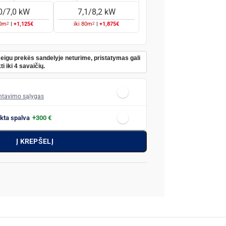
0/7,0 kW
7,1/8,2 kW
2
2
0
m
|
+1,125€
iki
80
m
|
+1,875€
Jeigu prekės sandelyje neturime, pristatymas gali
ti iki 4 savaičių.
tavimo sąlygas
nkta spalva
+300 €
Į KREPŠELĮ