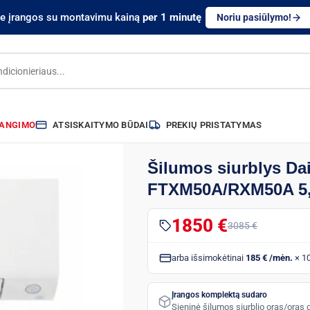
te įrangos su montavimu kainą
per 1 minutę
Noriu pasiūlymo!
RANGIMO
ATSISKAITYMO BŪDAI
PREKIŲ PRISTATYMAS
Šilumos siurblys Dai
FTXM50A/RXM50A 5,
1850 €
3085 €
arba išsimokėtinai
185 € /mėn.
× 1
Įrangos komplektą sudaro
Sieninė šilumos siurblio oras/oras