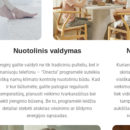
Nuotolinis valdymas
enginį galite valdyti ne tik tradiciniu pulteliu, bet ir
Kurian
maniuoju telefonu – "Onecta" programėlė suteikia
skiri
sišką namų klimato kontrolę nuotoliniu būdu. Kad
visišk
ir kur būtumėte, galite patogiai reguliuoti
veikimo
temperatūrą, planuoti veikimo tvarkaraščius bei
tiek vidi
sekti įrenginio būseną. Be to, programėlė leidžia
tamp
detaliai stebėti atskiras vėsinimo ar šildymo
aukščia
energijos sąnaudas.
n