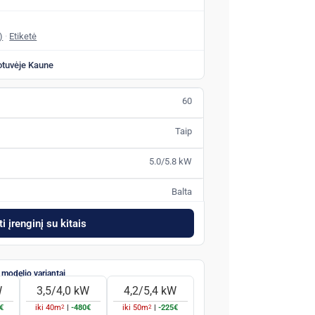
)
·
Etiketė
otuvėje Kaune
60
Taip
5.0/5.8 kW
Balta
i įrenginį su kitais
W
3,5/4,0 kW
4,2/5,4 kW
2
2
€
iki
40
m
|
-480€
iki
50
m
|
-225€