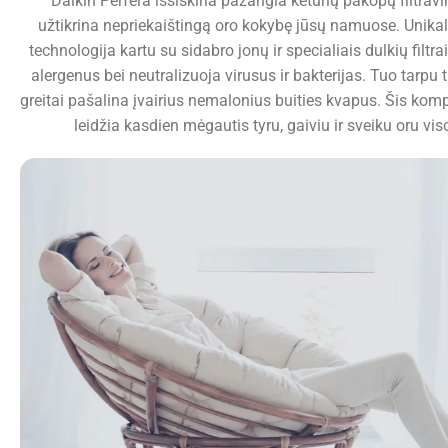
Daikin Perfera išsiskiria pažangia keturių pakopų filtrav
užtikrina nepriekaištingą oro kokybę jūsų namuose. Unikal
technologija kartu su sidabro jonų ir specialiais dulkių filtra
alergenus bei neutralizuoja virusus ir bakterijas. Tuo tarpu ti
greitai pašalina įvairius nemalonius buities kvapus. Šis ko
leidžia kasdien mėgautis tyru, gaiviu ir sveiku oru vis