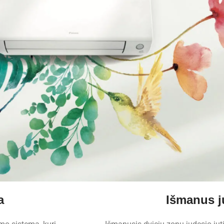
a
Išmanus ju