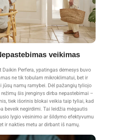
Nepastebimas veikimas
t Daikin Perfera, ypatingas dėmesys buvo
amas ne tik tobulam mikroklimatui, bet ir
ai jūsų namų ramybei. Dėl pažangių tyliojo
 režimų šis įrenginys dirba nepastebimai –
nis, tiek išorinis blokai veikia taip tyliai, kad
a beveik negirdimi. Tai leidžia mėgautis
usio lygio vėsinimo ar šildymo efektyvumu
et ir nakties metu ar dirbant iš namų.