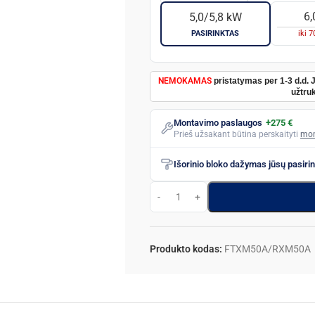
6,
5,0/5,8 kW
PASIRINKTAS
iki
7
NEMOKAMAS
pristatymas per 1-3 d.d. 
užtruk
Montavimo paslaugos
+275 €
Prieš užsakant būtina perskaityti
mon
Išorinio bloko dažymas jūsų pasiri
Produkto kodas:
FTXM50A/RXM50A