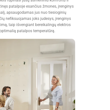
klis rūpinasi jūsų asmeniniu komfortu ir
žinęs patalpoje esančius žmones, įrenginys
šalį, apsaugodamas jus nuo tiesioginių
čių nefiksuojamas joks judesys, įrenginys
imą, taip išvengiant bereikalingų elektros
 optimalią patalpos temperatūrą.