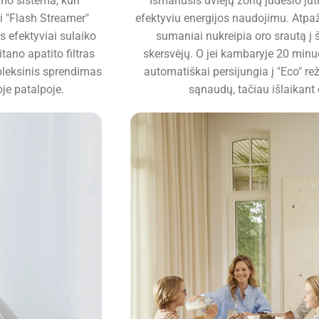
imo sistema, kuri
Išmanusis dviejų zonų judesio juti
i "Flash Streamer"
efektyviu energijos naudojimu. Atpa
is efektyviai sulaiko
sumaniai nukreipia oro srautą į 
tano apatito filtras
skersvėjų. O jei kambaryje 20 minu
mpleksinis sprendimas
automatiškai persijungia į "Eco" rež
oje patalpoje.
sąnaudų, tačiau išlaikant