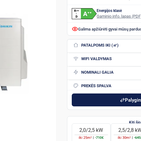
Energijos klasė
A
+
+
+
A
+
+
↑
Gaminio info. lapas (PDF
D
Galima apžiūrėti gyvai mūsų pardu
PATALPOMS IKI (㎡)
WIFI VALDYMAS
NOMINALI GALIA
PREKĖS SPALVA
Palygint
2,0/2,5 kW
2,5/2,8 k
2
2
iki
25
m
|
-710€
iki
30
m
|
-645