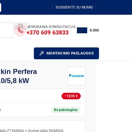
SUSISIEKITE SU MUMIS
NEMOKAMA KONSULTACIJA
0.00
€
+370 609 63833
MONTAVIMO PASLAUGOS
kin Perfera
0/5,8 kW
−1235 €
0
Be pabrangimo
 dalis FTXM50A + Išorinė dalis RXM50A