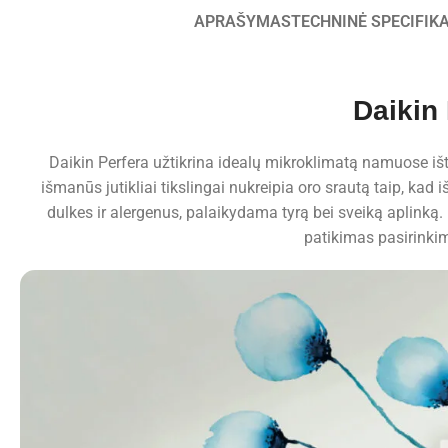
APRAŠYMAS
TECHNINĖ SPECIFIK
Daikin
Daikin Perfera užtikrina idealų mikroklimatą namuose išti
išmanūs jutikliai tikslingai nukreipia oro srautą taip, ka
dulkes ir alergenus, palaikydama tyrą bei sveiką aplinką. D
patikimas pasirinkim