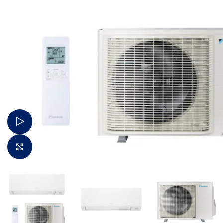
Žiūrėti video
Padidinti vaizdą