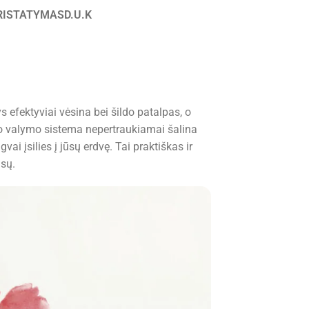
RISTATYMAS
D.U.K
 efektyviai vėsina bei šildo patalpas, o
oro valymo sistema nepertraukiamai šalina
ai įsilies į jūsų erdvę. Tai praktiškas ir
isų.