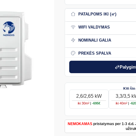
PATALPOMS IKI (㎡)
WIFI VALDYMAS
NOMINALI GALIA
PREKĖS SPALVA
Palygint
2,6/2,65 kW
3,3/3,5 
iki
30
m
|
-695€
iki
40
m
|
-62
2
2
NEMOKAMAS
pristatymas per 1-3 d.d. 
užtruk