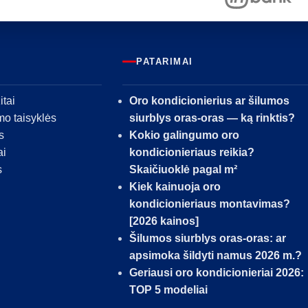
PATARIMAI
itai
Oro kondicionierius ar šilumos
mo taisyklės
siurblys oras-oras — ką rinktis?
s
Kokio galingumo oro
ai
kondicionieriaus reikia?
s
Skaičiuoklė pagal m²
Kiek kainuoja oro
kondicionieriaus montavimas?
[2026 kainos]
Šilumos siurblys oras-oras: ar
apsimoka šildyti namus 2026 m.?
Geriausi oro kondicionieriai 2026:
TOP 5 modeliai