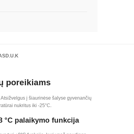
AS
D.U.K
ų poreikiams
e. Atsižvelgus į šiaurinėse šalyse gyvenančių
atūrai nukritus iki -25°C.
8 °C palaikymo funkcija