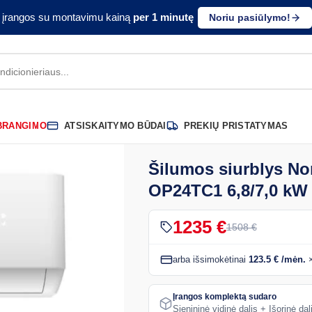
e įrangos su montavimu kainą
per 1 minutę
Noriu pasiūlymo!
ABRANGIMO
ATSISKAITYMO BŪDAI
PREKIŲ PRISTATYMAS
Šilumos siurblys N
OP24TC1 6,8/7,0 kW
1235 €
1508 €
arba išsimokėtinai
123.5 € /mėn.
×
Įrangos komplektą sudaro
Sienininė vidinė dalis + Išorinė d