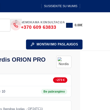
SUSISIEKITE SU MUMIS
NEMOKAMA KONSULTACIJA
0.00
€
+370 609 63833
MONTAVIMO PASLAUGOS
ordis ORION PRO
−273 €
 10
Be pabrangimo
alis (bendras kodas - OP24TC1)