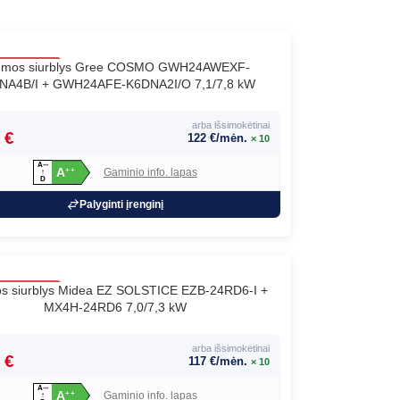
lumos siurblys Gree COSMO GWH24AWEXF-
NA4B/I + GWH24AFE-K6DNA2I/O 7,1/7,8 kW
a
arba išsimokėtinai
 €
122 €/mėn.
× 10
A
+
+
+
A
Gaminio info. lapas
+
+
↑
D
Palyginti įrenginį
os siurblys Midea EZ SOLSTICE EZB-24RD6-I +
MX4H-24RD6 7,0/7,3 kW
arba išsimokėtinai
 €
117 €/mėn.
× 10
A
+
+
+
A
Gaminio info. lapas
+
+
↑