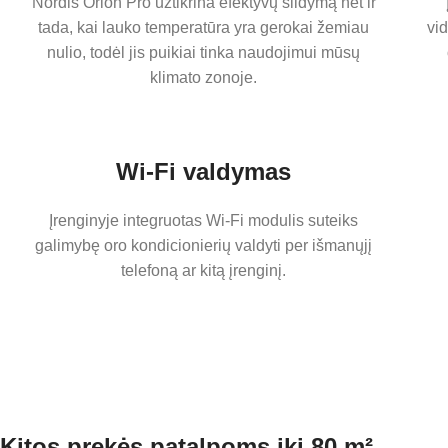
Nordis Orion Pro užtikrina efektyvų šildymą net ir
tada, kai lauko temperatūra yra gerokai žemiau
vi
nulio, todėl jis puikiai tinka naudojimui mūsų
klimato zonoje.
Wi-Fi valdymas
Įrenginyje integruotas Wi-Fi modulis suteiks
galimybę oro kondicionierių valdyti per išmanųjį
telefoną ar kitą įrenginį.
Kitos prekės patalpoms iki 80 m²