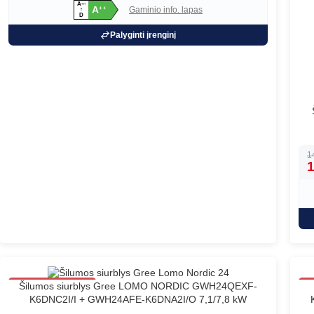
A
+
+
+
A
Gaminio info. lapas
+
+
↑
D
Palyginti įrenginį
1
1
80
Šilumos siurblys Gree LOMO NORDIC GWH24QEXF-
K6DNC2I/I + GWH24AFE-K6DNA2I/O 7,1/7,8 kW