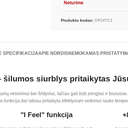
Neturime
Produkto kodas:
OP24TC1
 SPECIFIKACIJA
APIE NORDIS
NEMOKAMAS PRISTATYM
ilumos siurblys pritaikytas Jūs
amų vėsinimui bei šildymui, tačiau gali būti įrengtas ir biuruos
mo funkcija dar labiau pritaikyta efektyviam veikimui lauko temper
"I Feel" funkcija
+