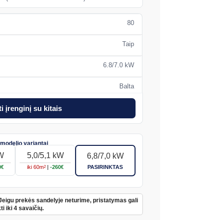
80
Taip
6.8/7.0 kW
Balta
i įrenginį su kitais
kW
5,0/5,1 kW
6,8/7,0 kW
0€
iki
60
m
|
-260€
PASIRINKTAS
2
Jeigu prekės sandelyje neturime, pristatymas gali
ti iki 4 savaičių.