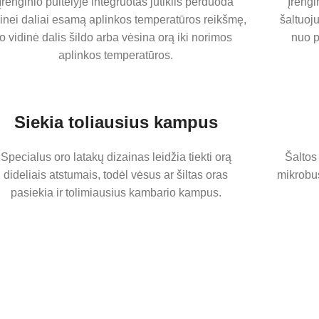
Įrenginio pultelyje integruotas jutiklis perduoda
Įrengi
dinei daliai esamą aplinkos temperatūros reikšmę,
šaltuoj
o vidinė dalis šildo arba vėsina orą iki norimos
nuo p
aplinkos temperatūros.
Siekia toliausius kampus
Specialus oro latakų dizainas leidžia tiekti orą
Šaltos
dideliais atstumais, todėl vėsus ar šiltas oras
mikrobus
pasiekia ir tolimiausius kambario kampus.