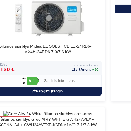
Šilumos siurblys Midea EZ SOLSTICE EZ-24RD6-I +
MX4H-24RD6 7,0/7,3 kW
415€
arba išsimokėtinai
130 €
113 €/mėn.
× 10
A
+
+
+
A
Gaminio info. lapas
+
+
↑
D
Palyginti įrenginį
80
Šilumos siurblys Gree AIRY WHITE GWH24AVEXF-
K6DNA1A/I + GWH24AVEXF-K6DNA1A/O 7,1/7,8 kW