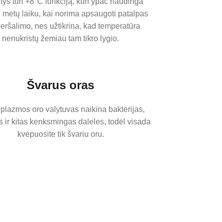
nys turi +8°C funkciją, kuri ypač naudinga
u metų laiku, kai norima apsaugoti patalpas
eršalimo, nes užtikrina, kad temperatūra
nenukristų žemiau tam tikro lygio.
Švarus oras
 plazmos oro valytuvas naikina bakterijas,
 ir kitas kenksmingas daleles, todėl visada
kvėpuosite tik švariu oru.