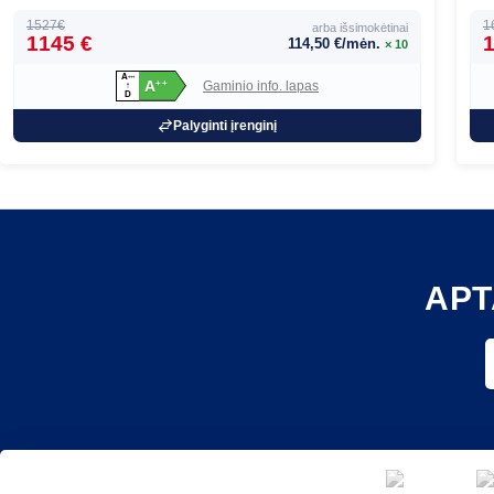
1527€
1
arba išsimokėtinai
1145 €
1
114,50 €/mėn.
× 10
A
+
+
+
A
Gaminio info. lapas
+
+
↑
D
Palyginti įrenginį
APT