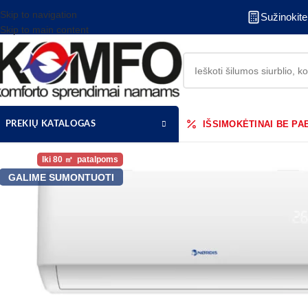
Skip to navigation
Sužinokit
Skip to main content
IŠSIMOKĖTINAI BE P
PREKIŲ KATALOGAS
80
GALIME SUMONTUOTI