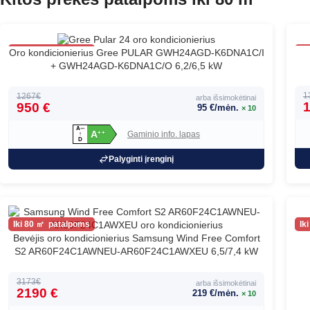
80
Oro kondicionierius Gree PULAR GWH24AGD-K6DNA1C/I
Populiarus
+ GWH24AGD-K6DNA1C/O 6,2/6,5 kW
1
1267€
arba išsimokėtinai
1
950 €
95 €/mėn.
× 10
A
+
+
+
A
Gaminio info. lapas
+
+
↑
D
Palyginti įrenginį
80
Bevėjis oro kondicionierius Samsung Wind Free Comfort
S2 AR60F24C1AWNEU-AR60F24C1AWXEU 6,5/7,4 kW
3173€
arba išsimokėtinai
2190 €
219 €/mėn.
× 10