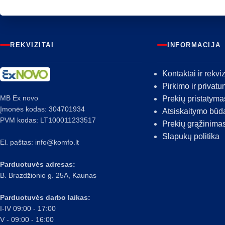
REKVIZITAI
INFORMACIJA
Kontaktai ir rekviz
Pirkimo ir privatu
MB Ex novo
Prekių pristatyma
Įmonės kodas: 304701934
Atsiskaitymo būd
PVM kodas: LT100011233517
Prekių grąžinima
Slapukų politika
El. paštas:
info@komfo.lt
Parduotuvės adresas:
B. Brazdžionio g. 25A, Kaunas
Parduotuvės darbo laikas:
I-IV 09:00 - 17:00
V - 09:00 - 16:00