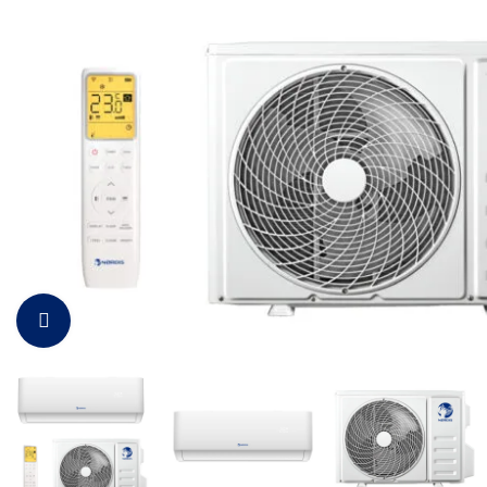
Padidinti vaizdą