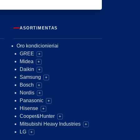
ASORTIMENTAS
Oro kondicionieriai
GREE
+
Midea
+
Daikin
+
Samsung
+
Bosch
+
Nordis
+
Panasonic
+
Hisense
+
Cooper&Hunter
+
Mitsubishi Heavy Industries
+
LG
+