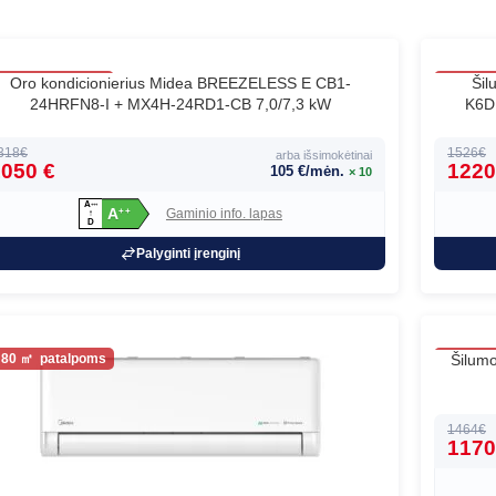
80
Oro kondicionierius Midea BREEZELESS E CB1-
80
Ši
24HRFN8-I + MX4H-24RD1-CB 7,0/7,3 kW
K6D
Naujien
318€
1526€
arba išsimokėtinai
050 €
1220
105 €/mėn.
× 10
A
+
+
+
A
Gaminio info. lapas
+
+
↑
D
Palyginti įrenginį
80
Šilum
80
1464€
1170