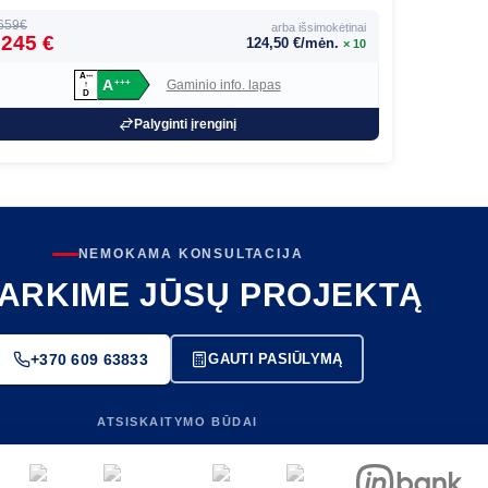
659€
arba išsimokėtinai
245 €
124,50 €/mėn.
× 10
A
+
+
+
A
Gaminio info. lapas
+
+
+
↑
D
Palyginti įrenginį
NEMOKAMA KONSULTACIJA
ARKIME JŪSŲ PROJEKTĄ
+370 609 63833
GAUTI PASIŪLYMĄ
ATSISKAITYMO BŪDAI