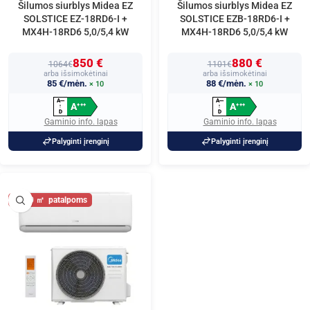
Šilumos siurblys Midea EZ
Šilumos siurblys Midea EZ
SOLSTICE EZ-18RD6-I +
SOLSTICE EZB-18RD6-I +
MX4H-18RD6 5,0/5,4 kW
MX4H-18RD6 5,0/5,4 kW
850 €
880 €
1064€
1101€
arba išsimokėtinai
arba išsimokėtinai
85 €/mėn.
88 €/mėn.
× 10
× 10
A
A
+
+
+
+
+
+
A
A
+
+
+
+
+
+
↑
↑
D
D
Gaminio info. lapas
Gaminio info. lapas
Palyginti įrenginį
Palyginti įrenginį
60