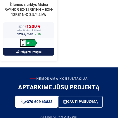
Šilumos siurblys Midea
RAYNOR EX-12RE1N-I + EXH-
12RE1N-O 3,5/4,2 kW
1200 €
1500€
arba išsimokėtinai
120 €/mėn.
× 10
A
+
+
+
A
+
+
+
↑
D
Palyginti įrenginį
NEMOKAMA KONSULTACIJA
APTARKIME JŪSŲ PROJEKTĄ
+370 609 63833
GAUTI PASIŪLYMĄ
ATSISKAITYMO BŪDAI