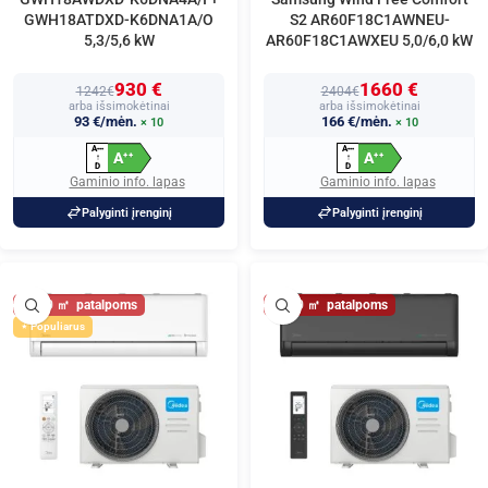
GWH18ATDXD-K6DNA1A/O
S2 AR60F18C1AWNEU-
5,3/5,6 kW
AR60F18C1AWXEU 5,0/6,0 kW
930 €
1660 €
1242€
2404€
arba išsimokėtinai
arba išsimokėtinai
93 €/mėn.
166 €/mėn.
× 10
× 10
A
A
+
+
+
+
+
+
A
A
+
+
+
+
↑
↑
D
D
Gaminio info. lapas
Gaminio info. lapas
Palyginti įrenginį
Palyginti įrenginį
60
60
Populiarus