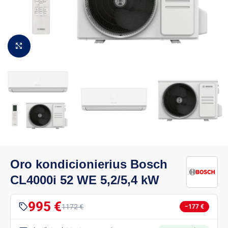
Padidinti vaizdą
Oro kondicionierius Bosch
CL4000i 52 WE 5,2/5,4 kW
995 €
1172 €
−177 €