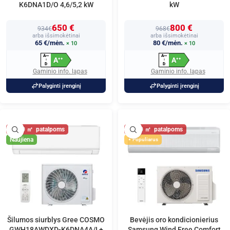
K6DNA1D/O 4,6/5,2 kW
kW
650 €
800 €
934€
968€
arba išsimokėtinai
arba išsimokėtinai
65 €/mėn.
80 €/mėn.
× 10
× 10
A
A
+
+
+
+
+
+
A
A
+
+
+
+
↑
↑
D
D
Gaminio info. lapas
Gaminio info. lapas
Palyginti įrenginį
Palyginti įrenginį
60
60
Naujiena
Populiarus
Šilumos siurblys Gree COSMO
Bevėjis oro kondicionierius
GWH18AWDXD-K6DNA4A/I +
Samsung Wind Free Comfort