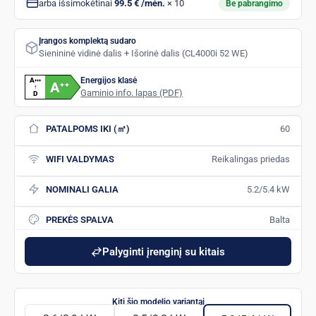
arba išsimokėtinai
99.5 € /mėn.
× 10
Be pabrangimo
Įrangos komplektą sudaro
Sienininė vidinė dalis + Išorinė dalis (CL4000i 52 WE)
Energijos klasė
A
+
+
+
A
+
+
↑
Gaminio info. lapas (PDF)
D
PATALPOMS IKI (㎡)
60
WIFI VALDYMAS
Reikalingas priedas
NOMINALI GALIA
5.2/5.4 kW
PREKĖS SPALVA
Balta
Palyginti įrenginį su kitais