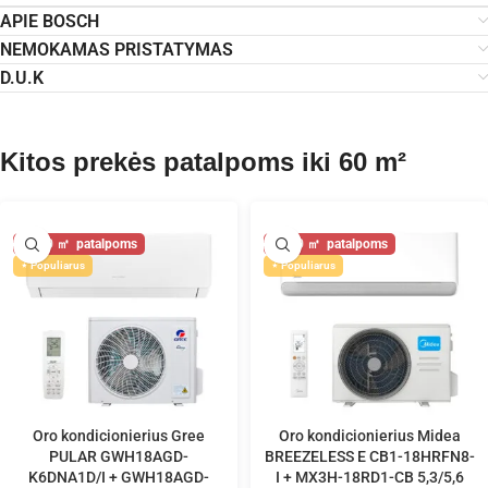
APIE BOSCH
NEMOKAMAS PRISTATYMAS
D.U.K
Kitos prekės patalpoms iki 60 m²
60
60
Populiarus
Populiarus
Oro kondicionierius Gree
Oro kondicionierius Midea
PULAR GWH18AGD-
BREEZELESS E CB1-18HRFN8-
K6DNA1D/I + GWH18AGD-
I + MX3H-18RD1-CB 5,3/5,6