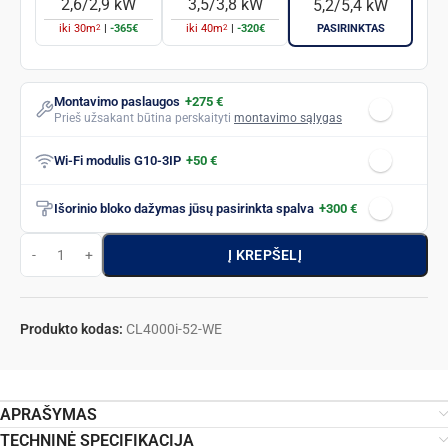
2,6/2,9 kW
3,5/3,8 kW
5,2/5,4 kW
2
2
iki
30
m
|
-365€
iki
40
m
|
-320€
PASIRINKTAS
Montavimo paslaugos
+275 €
Prieš užsakant būtina perskaityti
montavimo sąlygas
Wi-Fi modulis G10-3IP
+50 €
Išorinio bloko dažymas jūsų pasirinkta spalva
+300 €
Į KREPŠELĮ
Produkto kodas:
CL4000i-52-WE
APRAŠYMAS
TECHNINĖ SPECIFIKACIJA