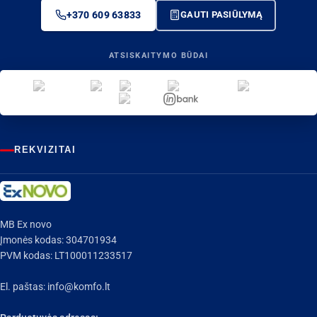
+370 609 63833
GAUTI PASIŪLYMĄ
ATSISKAITYMO BŪDAI
REKVIZITAI
MB Ex novo
Įmonės kodas: 304701934
PVM kodas: LT100011233517
El. paštas:
info@komfo.lt