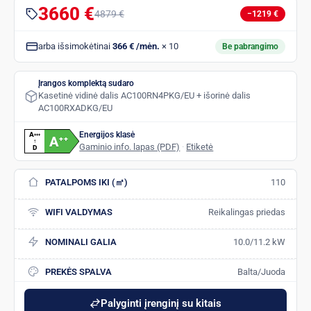
3660 €
4879 €
−1219 €
arba išsimokėtinai
366 € /mėn.
× 10
Be pabrangimo
Įrangos komplektą sudaro
Kasetinė vidinė dalis AC100RN4PKG/EU + išorinė dalis
AC100RXADKG/EU
Energijos klasė
A
+
+
+
A
+
+
↑
Gaminio info. lapas (PDF)
·
Etiketė
D
PATALPOMS IKI (㎡)
110
WIFI VALDYMAS
Reikalingas priedas
NOMINALI GALIA
10.0/11.2 kW
PREKĖS SPALVA
Balta/Juoda
Palyginti įrenginį su kitais