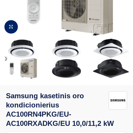
Padidinti vaizdą
Samsung kasetinis oro
kondicionierius
AC100RN4PKG/EU-
AC100RXADKG/EU 10,0/11,2 kW