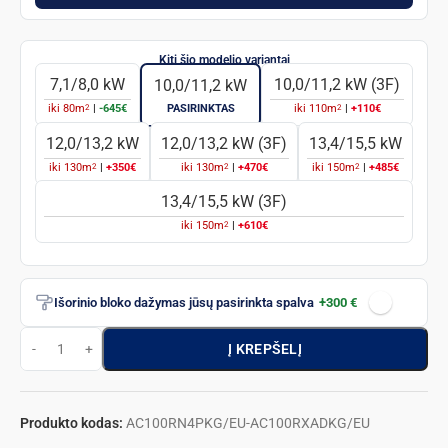
7,1/8,0 kW
10,0/11,2 kW (3F)
10,0/11,2 kW
2
2
iki
80
m
|
-645€
PASIRINKTAS
iki
110
m
|
+110€
12,0/13,2 kW
12,0/13,2 kW (3F)
13,4/15,5 kW
2
2
2
iki
130
m
|
+350€
iki
130
m
|
+470€
iki
150
m
|
+485€
13,4/15,5 kW (3F)
2
iki
150
m
|
+610€
Išorinio bloko dažymas jūsų pasirinkta spalva
+300 €
Į KREPŠELĮ
Produkto kodas:
AC100RN4PKG/EU-AC100RXADKG/EU