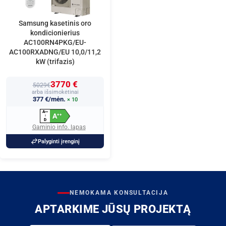
Samsung kasetinis oro
kondicionierius
AC100RN4PKG/EU-
AC100RXADNG/EU 10,0/11,2
kW (trifazis)
3770 €
5029€
arba išsimokėtinai
377 €/mėn.
× 10
A
+
+
+
A
+
+
↑
D
Gaminio info. lapas
Palyginti įrenginį
NEMOKAMA KONSULTACIJA
APTARKIME JŪSŲ PROJEKTĄ