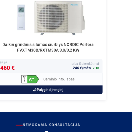
Daikin grindinis šilumos siurblys NORDIC Perfera
FVXTM30B/RXTM30A 3,0/3,2 KW
521€
arba išsimokėtinai
460 €
246 €/mėn.
× 10
A
+
+
+
A
Gaminio info. lapas
+
+
↑
D
Palyginti įrenginį
NEMOKAMA KONSULTACIJA