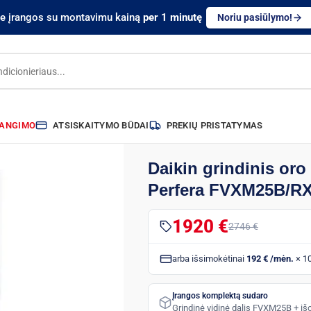
te įrangos su montavimu kainą
per 1 minutę
Noriu pasiūlymo!
RANGIMO
ATSISKAITYMO BŪDAI
PREKIŲ PRISTATYMAS
Daikin grindinis oro
Perfera FVXM25B/RX
1920 €
2746 €
arba išsimokėtinai
192 € /mėn.
× 1
Įrangos komplektą sudaro
Grindinė vidinė dalis FVXM25B + i