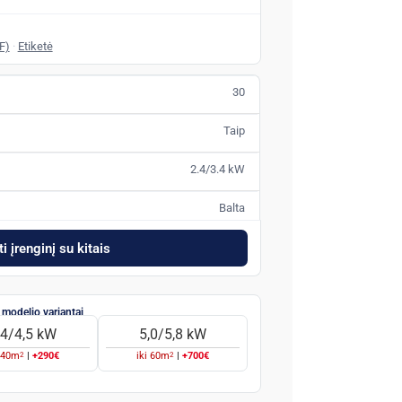
F)
·
Etiketė
30
Taip
2.4/3.4 kW
Balta
i įrenginį su kitais
,4/4,5 kW
5,0/5,8 kW
2
2
i
40
m
|
+290€
iki
60
m
|
+700€