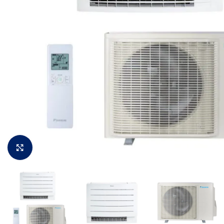
Padidinti vaizdą