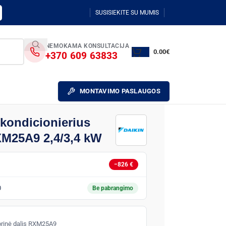
SUSISIEKITE SU MUMIS
NEMOKAMA KONSULTACIJA
0.00
€
+370 609 63833
MONTAVIMO PASLAUGOS
 kondicionierius
M25A9 2,4/3,4 kW
−826 €
0
Be pabrangimo
šorinė dalis RXM25A9