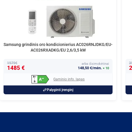
Samsung grindinis oro kondicionierius AC026RNJDKG/EU-
AC026RXADKG/EU 2,6/3,5 kW
1979€
3
arba išsimokėtinai
1485 €
2
148,50 €/mėn.
× 10
A
+
+
+
A
Gaminio info. lapas
+
+
↑
D
Palyginti įrenginį