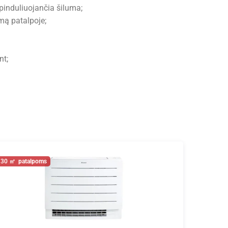
pinduliuojančia šiluma;
mą patalpoje;
nt;
30