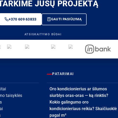
TARKIME JŪSŲ PROJEKTĄ
+370 609 63833
GAUTI PASIŪLYMĄ
ATSISKAITYMO BŪDAI
PATARIMAI
itai
Oro kondicionierius ar šilumos
umo taisyklės
siurblys oras-oras — ką rinktis?
s
Kokio galingumo oro
ai
kondicionieriaus reikia? Skaičiuoklė
s
pagal m²