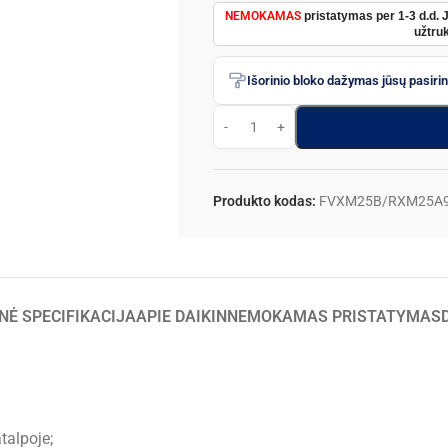
NEMOKAMAS
pristatymas per 1-3 d.d. 
užtruk
Išorinio bloko dažymas jūsų pasiri
Produkto kodas:
FVXM25B/RXM25A
NĖ SPECIFIKACIJA
APIE DAIKIN
NEMOKAMAS PRISTATYMAS
talpoje;