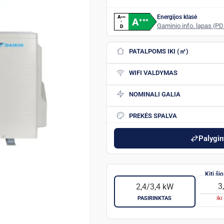
Energijos klasė
A
+
+
+
A
+
+
+
↑
Gaminio info. lapas (PD
D
PATALPOMS IKI (㎡)
WIFI VALDYMAS
NOMINALI GALIA
PREKĖS SPALVA
Palygint
3
2,4/3,4 kW
PASIRINKTAS
ik