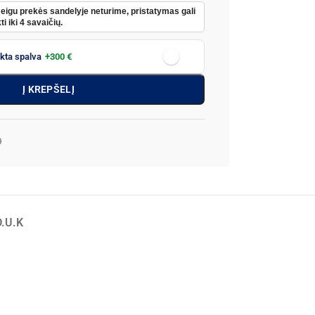
Jeigu prekės sandelyje neturime, pristatymas gali
ti iki 4 savaičių.
nkta spalva
+300 €
Į KREPŠELĮ
9
D.U.K