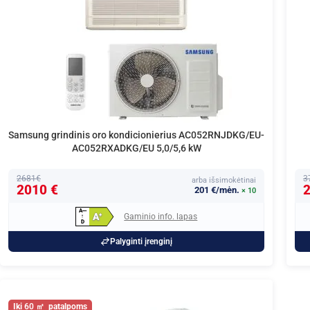
Samsung grindinis oro kondicionierius AC052RNJDKG/EU-
AC052RXADKG/EU 5,0/5,6 kW
2681€
3
arba išsimokėtinai
2010 €
2
201 €/mėn.
× 10
A
+
+
+
A
Gaminio info. lapas
+
↑
D
Palyginti įrenginį
60