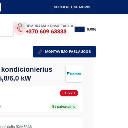
SUSISIEKITE SU MUMIS
NEMOKAMA KONSULTACIJA
0.00
€
+370 609 63833
MONTAVIMO PASLAUGOS
 kondicionierius
,0/6,0 kW
−1322 €
0
Be pabrangimo
orinė dalis RXM50A8