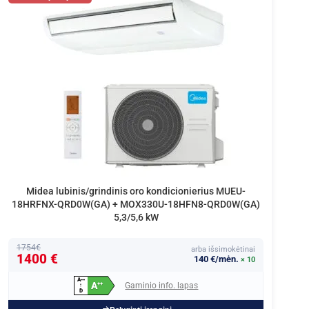
Midea lubinis/grindinis oro kondicionierius MUEU-
18HRFNX-QRD0W(GA) + MOX330U-18HFN8-QRD0W(GA)
5,3/5,6 kW
1754€
arba išsimokėtinai
1400 €
140 €/mėn.
× 10
A
+
+
+
A
Gaminio info. lapas
+
+
↑
D