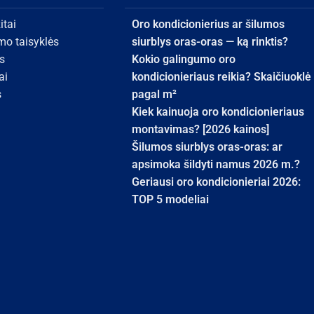
itai
Oro kondicionierius ar šilumos
umo taisyklės
siurblys oras-oras — ką rinktis?
s
Kokio galingumo oro
ai
kondicionieriaus reikia? Skaičiuoklė
s
pagal m²
Kiek kainuoja oro kondicionieriaus
montavimas? [2026 kainos]
Šilumos siurblys oras-oras: ar
apsimoka šildyti namus 2026 m.?
Geriausi oro kondicionieriai 2026:
TOP 5 modeliai