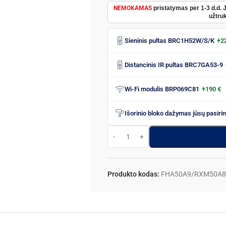
NEMOKAMAS
pristatymas per 1-3 d.d. 
užtruk
Sieninis pultas BRC1H52W/S/K
+2
Distancinis IR pultas BRC7GA53-9
Wi-Fi modulis BRP069C81
+190 €
Išorinio bloko dažymas jūsų pasiri
Produkto kodas:
FHA50A9/RXM50A8