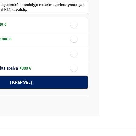
Jeigu prekės sandelyje neturime, pristatymas gali
ti iki 4 savaičių.
20 €
+380 €
nkta spalva
+300 €
Į KREPŠELĮ