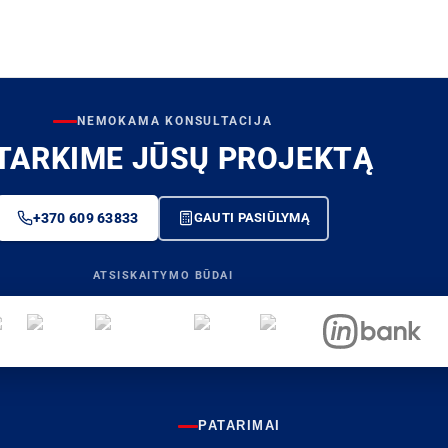
NEMOKAMA KONSULTACIJA
TARKIME JŪSŲ PROJEKTĄ
+370 609 63833
GAUTI PASIŪLYMĄ
ATSISKAITYMO BŪDAI
PATARIMAI