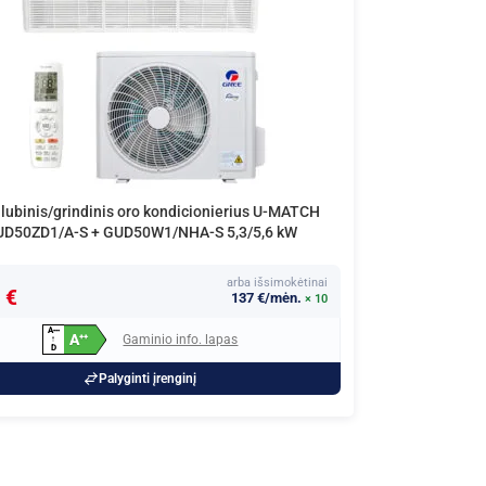
lubinis/grindinis oro kondicionierius U-MATCH
D50ZD1/A-S + GUD50W1/NHA-S 5,3/5,6 kW
arba išsimokėtinai
 €
137 €/mėn.
× 10
A
+
+
+
A
Gaminio info. lapas
+
+
↑
D
Palyginti įrenginį