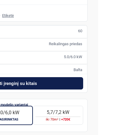
·
Etiketė
60
Reikalingas priedas
5.0/6.0 kW
Balta
i įrenginį su kitais
5,7/7,2 kW
,0/6,0 kW
2
ASIRINKTAS
iki
70
m
|
+720€