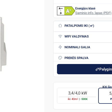
Energijos klasė
A
+
+
+
A
+
↑
Gaminio info. lapas (PDF)
D
PATALPOMS IKI (㎡)
WIFI VALDYMAS
NOMINALI GALIA
PREKĖS SPALVA
Palygint
3,4/4,0 kW
5
2
iki
40
m
|
-500€
P