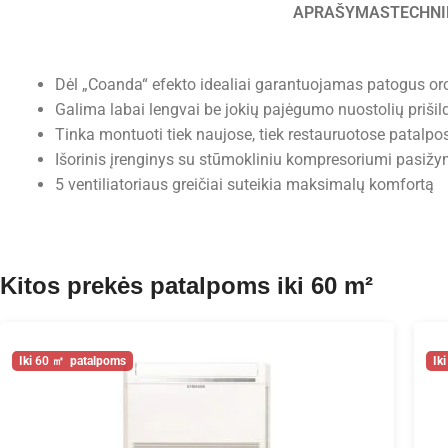
APRAŠYMAS
TECHNI
Dėl „Coanda“ efekto idealiai garantuojamas patogus or
Galima labai lengvai be jokių pajėgumo nuostolių prišildy
Tinka montuoti tiek naujose, tiek restauruotose patalpo
Išorinis įrenginys su stūmokliniu kompresoriumi pasižym
5 ventiliatoriaus greičiai suteikia maksimalų komfortą
Kitos prekės patalpoms iki 60 m²
60