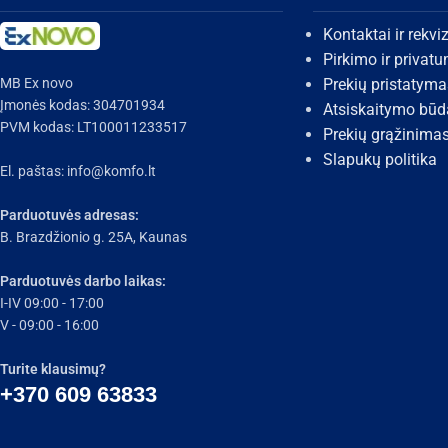
Kontaktai ir rekviz
Pirkimo ir privat
MB Ex novo
Prekių pristatyma
Įmonės kodas: 304701934
Atsiskaitymo būd
PVM kodas: LT100011233517
Prekių grąžinima
Slapukų politika
El. paštas:
info@komfo.lt
Parduotuvės adresas:
B. Brazdžionio g. 25A, Kaunas
Parduotuvės darbo laikas:
I-IV 09:00 - 17:00
V - 09:00 - 16:00
Turite klausimų?
+370 609 63833