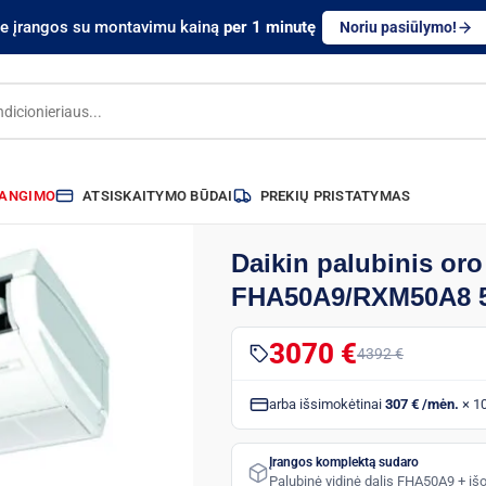
te įrangos su montavimu kainą
per 1 minutę
Noriu pasiūlymo!
RANGIMO
ATSISKAITYMO BŪDAI
PREKIŲ PRISTATYMAS
Daikin palubinis oro
FHA50A9/RXM50A8 5
3070 €
4392 €
arba išsimokėtinai
307 € /mėn.
× 1
Įrangos komplektą sudaro
Palubinė vidinė dalis FHA50A9 + iš