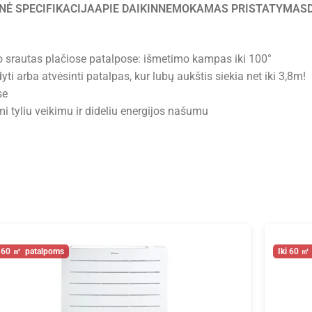
NĖ SPECIFIKACIJA
APIE DAIKIN
NEMOKAMAS PRISTATYMAS
o srautas plačiose patalpose: išmetimo kampas iki 100°
ti arba atvėsinti patalpas, kur lubų aukštis siekia net iki 3,8m!
se
i tyliu veikimu ir dideliu energijos našumu
60
60