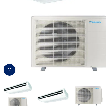
Padidinti vaizdą