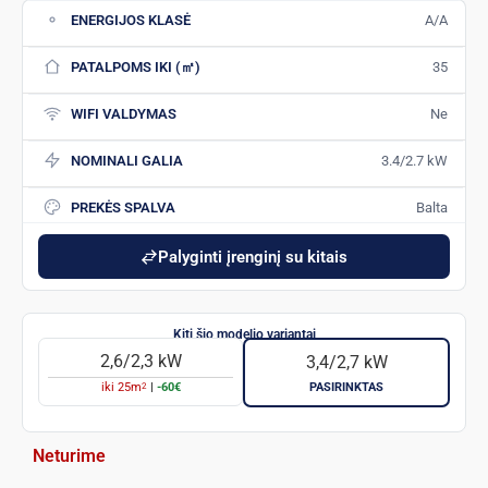
ENERGIJOS KLASĖ
A/A
PATALPOMS IKI (㎡)
35
WIFI VALDYMAS
Ne
NOMINALI GALIA
3.4/2.7 kW
PREKĖS SPALVA
Balta
Palyginti įrenginį su kitais
2,6/2,3 kW
3,4/2,7 kW
2
iki
25
m
|
-60€
PASIRINKTAS
Neturime