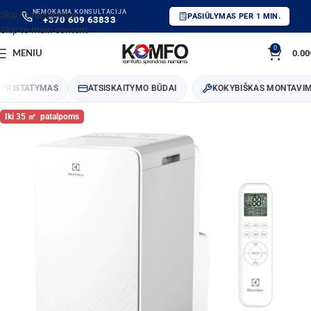
NEMOKAMA KONSULTACIJA
Skip to navigation
PASIŪLYMAS PER 1 MIN.
+370 609 63833
Skip to main content
0
0.00
MENIU
RISTATYMAS
ATSISKAITYMO BŪDAI
KOKYBIŠKAS MONTAVIM
35