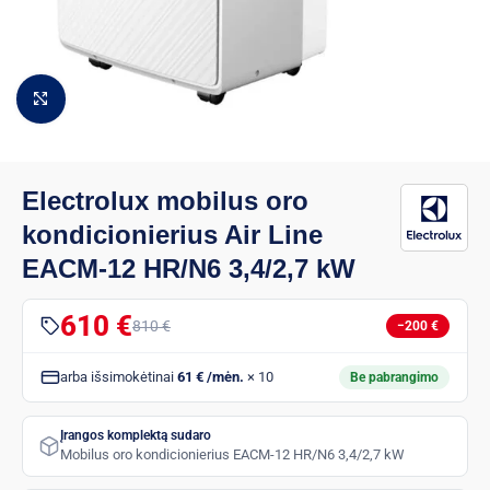
Padidinti vaizdą
Electrolux mobilus oro
kondicionierius Air Line
EACM-12 HR/N6 3,4/2,7 kW
610 €
810 €
−200 €
arba išsimokėtinai
61 € /mėn.
× 10
Be pabrangimo
Įrangos komplektą sudaro
Mobilus oro kondicionierius EACM-12 HR/N6 3,4/2,7 kW