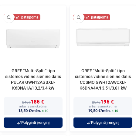
40
40
GREE “Multi-Split“ tipo
GREE “Multi-Split“ tipo
sistemos vidinė sieninė dalis
sistemos vidinė sieninė dalis
PULAR GWH12AGBXB-
COSMO GWH12AWCXB-
K6DNA1A/I 3,2/3,4 kW
K6DNA4A/I 3,51/3,81 kW
185 €
195 €
248€
257€
arba išsimokėtinai
arba išsimokėtinai
18,50 €/mėn.
19,50 €/mėn.
× 10
× 10
Palyginti įrenginį
Palyginti įrenginį