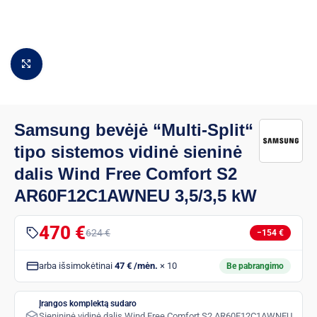
Padidinti vaizdą
Samsung bevėjė “Multi-Split“
tipo sistemos vidinė sieninė
dalis Wind Free Comfort S2
AR60F12C1AWNEU 3,5/3,5 kW
470 €
624 €
−154 €
arba išsimokėtinai
47 € /mėn.
× 10
Be pabrangimo
Įrangos komplektą sudaro
Sienininė vidinė dalis Wind Free Comfort S2 AR60F12C1AWNEU