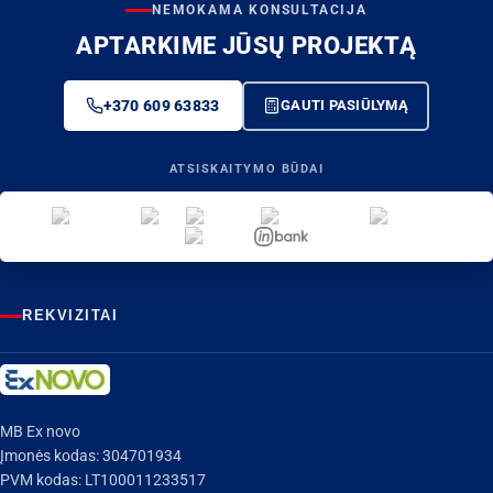
NEMOKAMA KONSULTACIJA
APTARKIME JŪSŲ PROJEKTĄ
+370 609 63833
GAUTI PASIŪLYMĄ
ATSISKAITYMO BŪDAI
REKVIZITAI
MB Ex novo
Įmonės kodas: 304701934
PVM kodas: LT100011233517