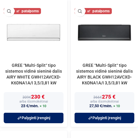
40
40
GREE “Multi-Split“ tipo
GREE “Multi-Split“ tipo
sistemos vidinė sieninė dalis
sistemos vidinė sieninė dalis
AIRY WHITE GWH12AVCXD-
AIRY BLACK GWH12AVCXD-
K6DNA1A/I 3,5/3,81 kW
K6DNA1A/I 3,5/3,81 kW
230 €
275 €
309€
366€
arba išsimokėtinai
arba išsimokėtinai
23 €/mėn.
27,50 €/mėn.
× 10
× 10
Palyginti įrenginį
Palyginti įrenginį