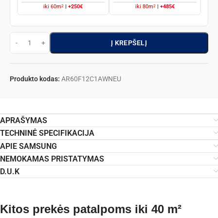
2
2
iki
60
m
|
+250€
iki
80
m
|
+485€
Į KREPŠELĮ
Produkto kodas:
AR60F12C1AWNEU
APRAŠYMAS
TECHNINĖ SPECIFIKACIJA
APIE SAMSUNG
NEMOKAMAS PRISTATYMAS
D.U.K
Kitos prekės patalpoms iki 40 m²