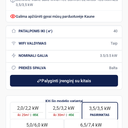
3,5/3,5 kW
Galima apžiūrėti gyvai mūsų parduotuvėje Kaune
PATALPOMS IKI (㎡)
40
WIFI VALDYMAS
Taip
NOMINALI GALIA
3.5/3.5 kW
PREKĖS SPALVA
Balta
Palyginti įrenginį su kitais
2,0/2,2 kW
2,5/3,2 kW
3,5/3,5 kW
2
2
iki
25
m
|
-85€
iki
30
m
|
-45€
PASIRINKTAS
5,0/6,0 kW
6,5/7,4 kW