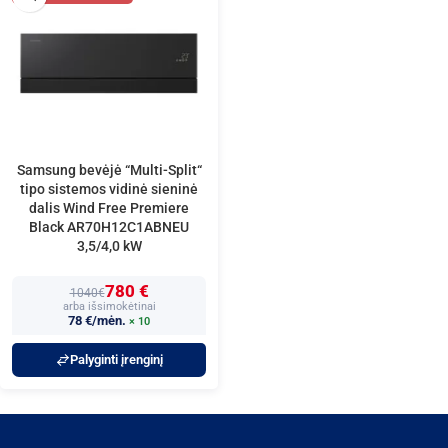
Samsung bevėjė “Multi-Split“
tipo sistemos vidinė sieninė
dalis Wind Free Premiere
Black AR70H12C1ABNEU
3,5/4,0 kW
780 €
1040€
arba išsimokėtinai
78 €/mėn.
× 10
Palyginti įrenginį