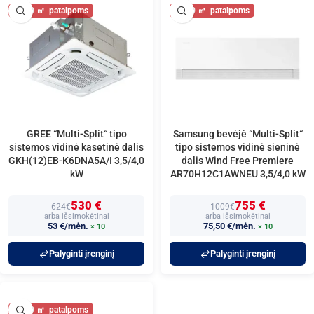
40
40
GREE “Multi-Split“ tipo
Samsung bevėjė “Multi-Split“
sistemos vidinė kasetinė dalis
tipo sistemos vidinė sieninė
GKH(12)EB-K6DNA5A/I 3,5/4,0
dalis Wind Free Premiere
kW
AR70H12C1AWNEU 3,5/4,0 kW
530 €
755 €
624€
1009€
arba išsimokėtinai
arba išsimokėtinai
53 €/mėn.
75,50 €/mėn.
× 10
× 10
Palyginti įrenginį
Palyginti įrenginį
40