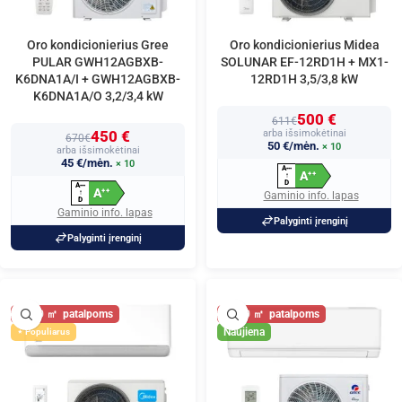
Oro kondicionierius Gree
Oro kondicionierius Midea
PULAR GWH12AGBXB-
SOLUNAR EF-12RD1H + MX1-
K6DNA1A/I + GWH12AGBXB-
12RD1H 3,5/3,8 kW
K6DNA1A/O 3,2/3,4 kW
500 €
611€
450 €
arba išsimokėtinai
670€
50 €/mėn.
× 10
arba išsimokėtinai
45 €/mėn.
× 10
A
+
+
+
A
+
+
↑
D
A
+
+
+
A
+
+
↑
Gaminio info. lapas
D
Gaminio info. lapas
Palyginti įrenginį
Palyginti įrenginį
40
40
Naujiena
Populiarus