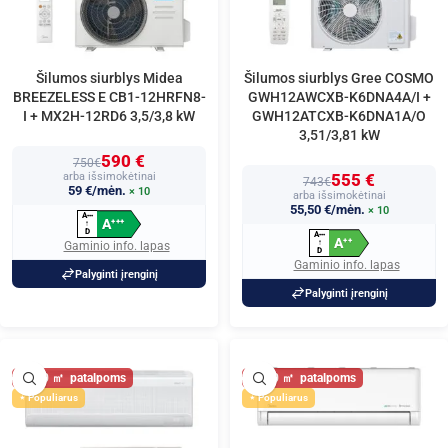
Šilumos siurblys Midea
Šilumos siurblys Gree COSMO
BREEZELESS E CB1-12HRFN8-
GWH12AWCXB-K6DNA4A/I +
I + MX2H-12RD6 3,5/3,8 kW
GWH12ATCXB-K6DNA1A/O
3,51/3,81 kW
590 €
750€
arba išsimokėtinai
555 €
743€
59 €/mėn.
× 10
arba išsimokėtinai
55,50 €/mėn.
× 10
A
+
+
+
A
+
+
+
↑
D
A
+
+
+
A
+
+
↑
Gaminio info. lapas
D
Gaminio info. lapas
Palyginti įrenginį
Palyginti įrenginį
40
40
Populiarus
Populiarus