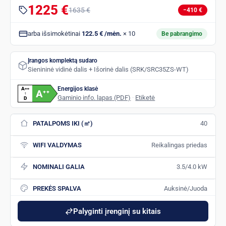
1225 €
1635 €
−410 €
arba išsimokėtinai
122.5 € /mėn.
× 10
Be pabrangimo
Įrangos komplektą sudaro
Sienininė vidinė dalis + Išorinė dalis (SRK/SRC35ZS-WT)
Energijos klasė
A
+
+
+
A
+
+
↑
Gaminio info. lapas (PDF)
·
Etiketė
D
PATALPOMS IKI (㎡)
40
WIFI VALDYMAS
Reikalingas priedas
NOMINALI GALIA
3.5/4.0 kW
PREKĖS SPALVA
Auksinė/Juoda
Palyginti įrenginį su kitais