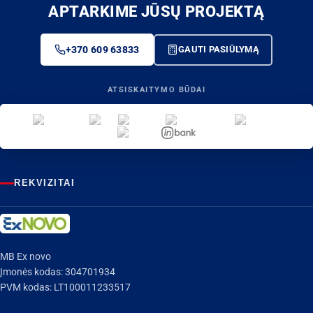
APTARKIME JŪSŲ PROJEKTĄ
+370 609 63833
GAUTI PASIŪLYMĄ
ATSISKAITYMO BŪDAI
REKVIZITAI
MB Ex novo
Įmonės kodas: 304701934
PVM kodas: LT100011233517