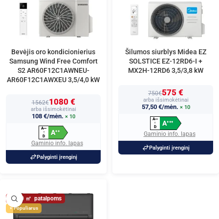
Bevėjis oro kondicionierius
Šilumos siurblys Midea EZ
Samsung Wind Free Comfort
SOLSTICE EZ-12RD6-I +
S2 AR60F12C1AWNEU-
MX2H-12RD6 3,5/3,8 kW
AR60F12C1AWXEU 3,5/4,0 kW
575 €
750€
1080 €
arba išsimokėtinai
1562€
57,50 €/mėn.
× 10
arba išsimokėtinai
108 €/mėn.
× 10
A
+
+
+
A
+
+
+
↑
D
A
+
+
+
A
+
+
↑
Gaminio info. lapas
D
Gaminio info. lapas
Palyginti įrenginį
Palyginti įrenginį
40
Populiarus