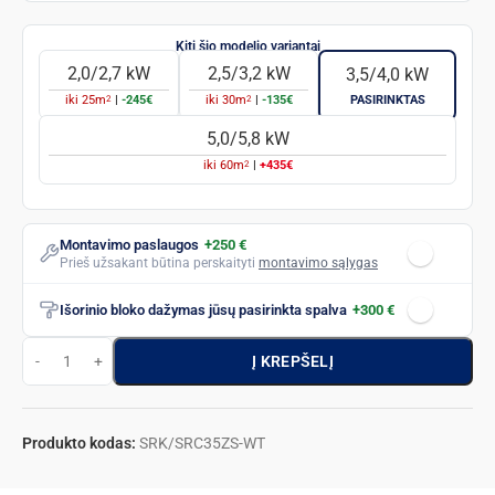
2,0/2,7 kW
2,5/3,2 kW
3,5/4,0 kW
2
2
iki
25
m
|
-245€
iki
30
m
|
-135€
PASIRINKTAS
5,0/5,8 kW
2
iki
60
m
|
+435€
Montavimo paslaugos
+250 €
Prieš užsakant būtina perskaityti
montavimo sąlygas
Išorinio bloko dažymas jūsų pasirinkta spalva
+300 €
Į KREPŠELĮ
Produkto kodas:
SRK/SRC35ZS-WT