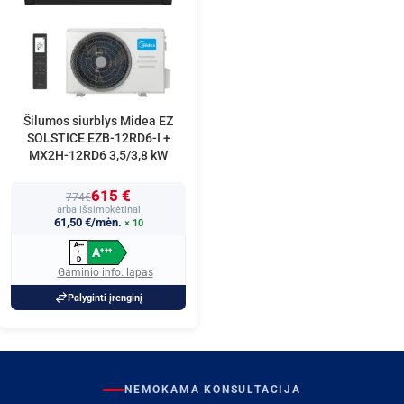
Šilumos siurblys Midea EZ
SOLSTICE EZB-12RD6-I +
MX2H-12RD6 3,5/3,8 kW
615 €
774€
arba išsimokėtinai
61,50 €/mėn.
× 10
A
+
+
+
A
+
+
+
↑
D
Gaminio info. lapas
Palyginti įrenginį
NEMOKAMA KONSULTACIJA