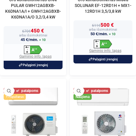
PULAR GWH12AGBXB-
SOLUNAR EF-12RD1H + MX1-
K6DNA1A/I + GWH12AGBXB-
12RD1H 3,5/3,8 kW
K6DNA1A/O 3,2/3,4 kW
500 €
611€
450 €
arba išsimokėtinai
670€
50 €/mėn.
× 10
arba išsimokėtinai
45 €/mėn.
× 10
A
+
+
+
A
+
+
↑
D
A
+
+
+
A
+
+
↑
Gaminio info. lapas
D
Gaminio info. lapas
Palyginti įrenginį
Palyginti įrenginį
40
40
Naujiena
Populiarus