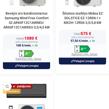
Bevėjis oro kondicionierius
Šilumos siurblys Midea EZ
Samsung Wind Free Comfort
SOLSTICE EZ-12RD6-I +
S2 AR60F12C1AWNEU-
MX2H-12RD6 3,5/3,8 kW
AR60F12C1AWXEU 3,5/4,0 kW
575 €
750€
1080 €
arba išsimokėtinai
1562€
57,50 €/mėn.
× 10
arba išsimokėtinai
108 €/mėn.
× 10
A
+
+
+
A
+
+
+
↑
D
A
+
+
+
A
+
+
↑
Gaminio info. lapas
D
Gaminio info. lapas
Palyginti įrenginį
Palyginti įrenginį
40
Populiarus