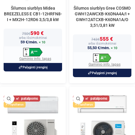
Šilumos siurblys Midea
Šilumos siurblys Gree COSMO
BREEZELESS E CB1-12HRFN8-
GWH12AWCXB-K6DNA4A/I +
I + MX2H-12RD6 3,5/3,8 kW
GWH12ATCXB-K6DNA1A/O
3,51/3,81 kW
590 €
750€
arba išsimokėtinai
555 €
743€
59 €/mėn.
× 10
arba išsimokėtinai
55,50 €/mėn.
× 10
A
+
+
+
A
+
+
+
↑
D
A
+
+
+
A
+
+
↑
Gaminio info. lapas
D
Gaminio info. lapas
Palyginti įrenginį
Palyginti įrenginį
40
40
Populiarus
Populiarus