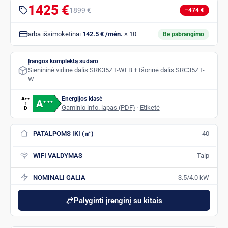
1425 €
1899 €
−474 €
arba išsimokėtinai
142.5 € /mėn.
× 10
Be pabrangimo
Įrangos komplektą sudaro
Sienininė vidinė dalis SRK35ZT-WFB + Išorinė dalis SRC35ZT-
W
Energijos klasė
A
+
+
+
A
+
+
+
↑
Gaminio info. lapas (PDF)
·
Etiketė
D
PATALPOMS IKI (㎡)
40
WIFI VALDYMAS
Taip
NOMINALI GALIA
3.5/4.0 kW
Palyginti įrenginį su kitais