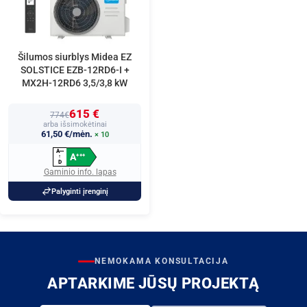
Šilumos siurblys Midea EZ
SOLSTICE EZB-12RD6-I +
MX2H-12RD6 3,5/3,8 kW
615 €
774€
arba išsimokėtinai
61,50 €/mėn.
× 10
A
+
+
+
A
+
+
+
↑
D
Gaminio info. lapas
Palyginti įrenginį
NEMOKAMA KONSULTACIJA
APTARKIME JŪSŲ PROJEKTĄ