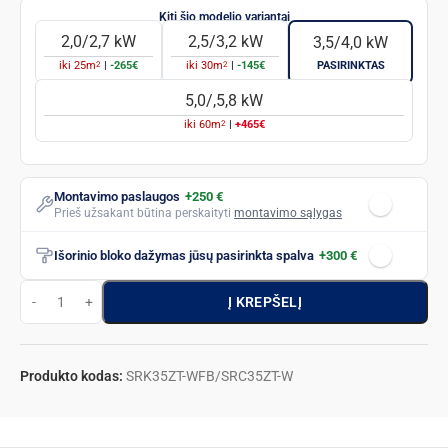
2,0/2,7 kW
2,5/3,2 kW
3,5/4,0 kW
2
2
iki
25
m
|
-265€
iki
30
m
|
-145€
PASIRINKTAS
5,0/,5,8 kW
2
iki
60
m
|
+465€
Montavimo paslaugos
+250 €
Prieš užsakant būtina perskaityti
montavimo sąlygas
Išorinio bloko dažymas jūsų pasirinkta spalva
+300 €
Į KREPŠELĮ
Produkto kodas:
SRK35ZT-WFB/SRC35ZT-W