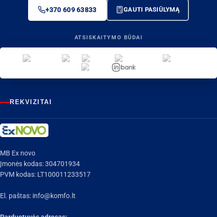
+370 609 63833
GAUTI PASIŪLYMĄ
ATSISKAITYMO BŪDAI
REKVIZITAI
MB Ex novo
Įmonės kodas: 304701934
PVM kodas: LT100011233517
El. paštas:
info@komfo.lt