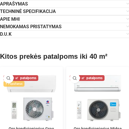
APRAŠYMAS
TECHNINĖ SPECIFIKACIJA
APIE MHI
NEMOKAMAS PRISTATYMAS
D.U.K
Kitos prekės patalpoms iki 40 m²
40
40
Populiarus
Oro kondicionierius Gree
Oro kondicionierius Midea