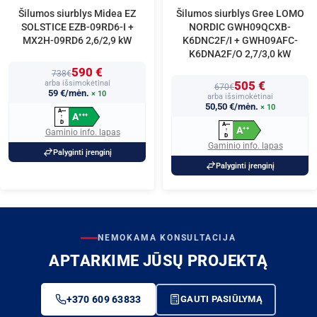
Šilumos siurblys Midea EZ
Šilumos siurblys Gree LOMO
SOLSTICE EZB-09RD6-I +
NORDIC GWH09QCXB-
MX2H-09RD6 2,6/2,9 kW
K6DNC2F/I + GWH09AFC-
K6DNA2F/O 2,7/3,0 kW
590 €
738€
arba išsimokėtinai
505 €
670€
59 €/mėn.
× 10
arba išsimokėtinai
50,50 €/mėn.
× 10
A
+
+
+
A
+
+
+
↑
D
A
+
+
+
A
+
+
↑
Gaminio info. lapas
D
Gaminio info. lapas
Palyginti įrenginį
Palyginti įrenginį
NEMOKAMA KONSULTACIJA
APTARKIME JŪSŲ PROJEKTĄ
+370 609 63833
GAUTI PASIŪLYMĄ