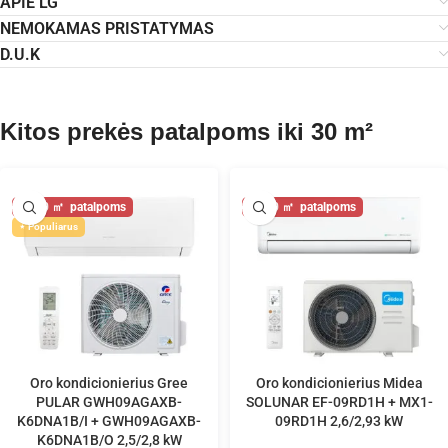
APIE LG
NEMOKAMAS PRISTATYMAS
D.U.K
Kitos prekės patalpoms iki 30 m²
30
30
Populiarus
Oro kondicionierius Gree
Oro kondicionierius Midea
PULAR GWH09AGAXB-
SOLUNAR EF-09RD1H + MX1-
K6DNA1B/I + GWH09AGAXB-
09RD1H 2,6/2,93 kW
K6DNA1B/O 2,5/2,8 kW