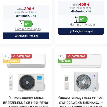
460 €
556€
390 €
arba išsimokėtinai
599€
46 €/mėn.
× 10
arba išsimokėtinai
39 €/mėn.
× 10
A
+
+
+
A
+
+
↑
D
A
+
+
+
A
+
+
↑
Gaminio info. lapas
D
Gaminio info. lapas
Palyginti įrenginį
Palyginti įrenginį
30
30
Naujiena
Populiarus
Šilumos siurblys Midea
Šilumos siurblys Gree COSMO
BREEZELESS E CB1-09HRFN8-
GWH09AWCXB-K6DNA4G/I +