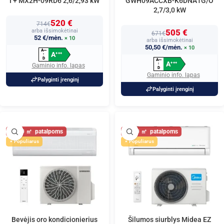
I + MX2H-09RD6 2,6/2,93 kW
GWH09ACCXB-K6DNA1G/O
2,7/3,0 kW
520 €
714€
arba išsimokėtinai
505 €
671€
52 €/mėn.
× 10
arba išsimokėtinai
50,50 €/mėn.
× 10
A
+
+
+
A
+
+
+
↑
D
A
+
+
+
A
+
+
+
↑
Gaminio info. lapas
D
Gaminio info. lapas
Palyginti įrenginį
Palyginti įrenginį
30
30
Populiarus
Populiarus
Bevėjis oro kondicionierius
Šilumos siurblys Midea EZ