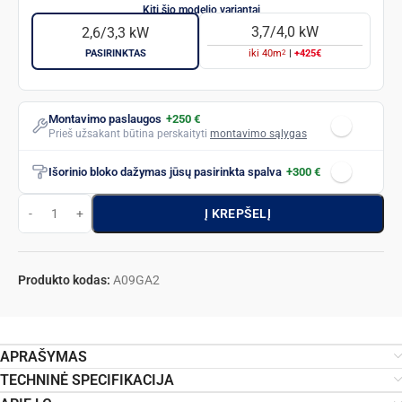
3,7/4,0 kW
2,6/3,3 kW
2
PASIRINKTAS
iki
40
m
|
+425€
Montavimo paslaugos
+250 €
Prieš užsakant būtina perskaityti
montavimo sąlygas
Išorinio bloko dažymas jūsų pasirinkta spalva
+300 €
Į KREPŠELĮ
Produkto kodas:
A09GA2
APRAŠYMAS
TECHNINĖ SPECIFIKACIJA