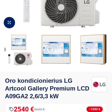
Padidinti vaizdą
Oro kondicionierius LG
Artcool Gallery Premium LCD
A09GA2 2,6/3,3 kW
2540 €
3630 €
−1090 €