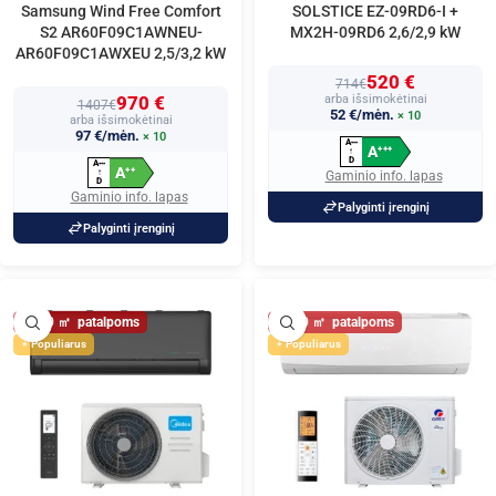
Samsung Wind Free Comfort
SOLSTICE EZ-09RD6-I +
S2 AR60F09C1AWNEU-
MX2H-09RD6 2,6/2,9 kW
AR60F09C1AWXEU 2,5/3,2 kW
520 €
714€
970 €
arba išsimokėtinai
1407€
52 €/mėn.
× 10
arba išsimokėtinai
97 €/mėn.
× 10
A
+
+
+
A
+
+
+
↑
D
A
+
+
+
A
+
+
↑
Gaminio info. lapas
D
Gaminio info. lapas
Palyginti įrenginį
Palyginti įrenginį
30
30
Populiarus
Populiarus