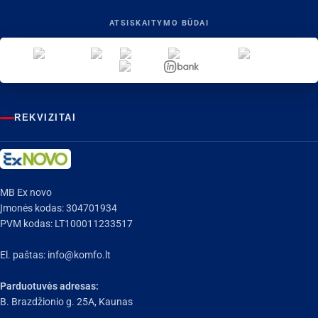
ATSISKAITYMO BŪDAI
REKVIZITAI
MB Ex novo
Įmonės kodas: 304701934
PVM kodas: LT100011233517
El. paštas:
info@komfo.lt
Parduotuvės adresas:
B. Brazdžionio g. 25A, Kaunas