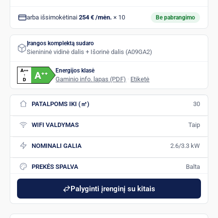
arba išsimokėtinai
254 € /mėn.
× 10
Be pabrangimo
Įrangos komplektą sudaro
Sienininė vidinė dalis + Išorinė dalis (A09GA2)
Energijos klasė
A
+
+
+
A
+
+
↑
Gaminio info. lapas (PDF)
·
Etiketė
D
PATALPOMS IKI (㎡)
30
WIFI VALDYMAS
Taip
NOMINALI GALIA
2.6/3.3 kW
PREKĖS SPALVA
Balta
Palyginti įrenginį su kitais