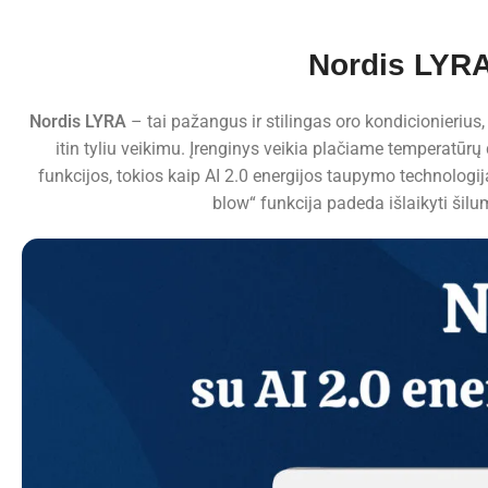
Nordis LYRA
Nordis LYRA
– tai pažangus ir stilingas oro kondicionierius
itin tyliu veikimu. Įrenginys veikia plačiame temperatū
funkcijos, tokios kaip AI 2.0 energijos taupymo technologija,
blow“ funkcija padeda išlaikyti šil