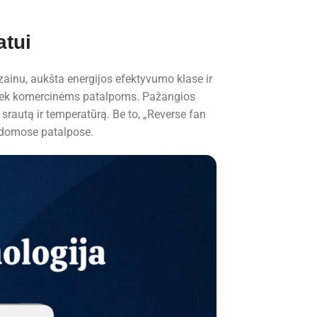
atui
zainu, aukšta energijos efektyvumo klase ir
, tiek komercinėms patalpoms. Pažangios
o srautą ir temperatūrą. Be to, „Reverse fan
ildomose patalpose.