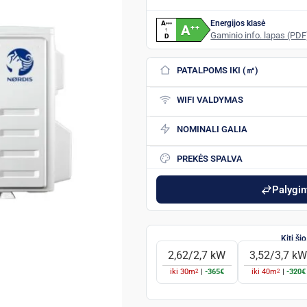
Energijos klasė
A
+
+
+
A
+
+
↑
Gaminio info. lapas (PDF
D
PATALPOMS IKI (㎡)
WIFI VALDYMAS
NOMINALI GALIA
PREKĖS SPALVA
Palygint
2,62/2,7 kW
3,52/3,7 k
2
2
iki
30
m
|
-365€
iki
40
m
|
-320€