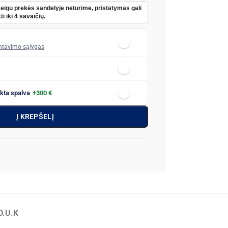
Jeigu prekės sandelyje neturime, pristatymas gali
ti iki 4 savaičių.
tavimo sąlygas
nkta spalva
+300 €
Į KREPŠELĮ
D.U.K