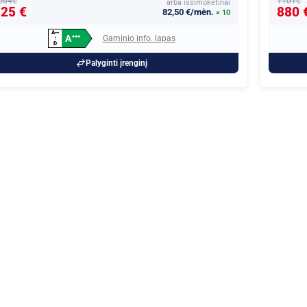
064€
1101€
arba išsimokėtinai
25 €
880 
82,50 €/mėn.
× 10
A
+
+
+
A
Gaminio info. lapas
+
+
+
↑
D
Palyginti įrenginį