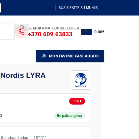
SUSISIEKITE SU MUMIS
NEMOKAMA KONSULTACIJA
0.00
€
+370 609 63833
MONTAVIMO PASLAUGOS
 Nordis LYRA
−96 €
0
Be pabrangimo
is (bendras kodas - L18TC1)