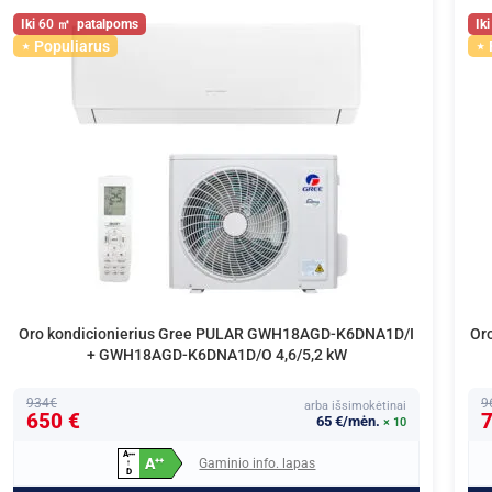
60
Populiarus
Oro kondicionierius Gree PULAR GWH18AGD-K6DNA1D/I
Or
+ GWH18AGD-K6DNA1D/O 4,6/5,2 kW
934€
9
arba išsimokėtinai
650 €
7
65 €/mėn.
× 10
A
+
+
+
A
Gaminio info. lapas
+
+
↑
D