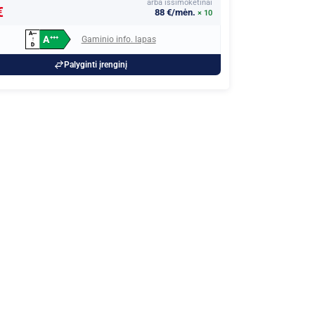
arba išsimokėtinai
€
88 €/mėn.
× 10
A
+
+
+
A
Gaminio info. lapas
+
+
+
↑
D
Palyginti įrenginį