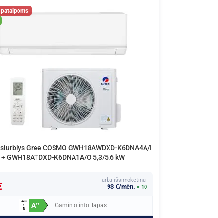
 siurblys Gree COSMO GWH18AWDXD-K6DNA4A/I
+ GWH18ATDXD-K6DNA1A/O 5,3/5,6 kW
arba išsimokėtinai
€
93 €/mėn.
× 10
A
+
+
+
A
Gaminio info. lapas
+
+
↑
D