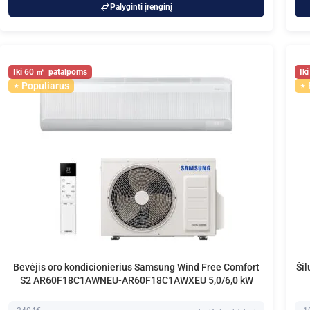
Palyginti įrenginį
60
Populiarus
Bevėjis oro kondicionierius Samsung Wind Free Comfort
Ši
S2 AR60F18C1AWNEU-AR60F18C1AWXEU 5,0/6,0 kW