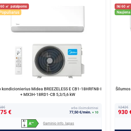
60
60
Populiarus
Naujiena
o kondicionierius Midea BREEZELESS E CB1-18HRFN8-I
Šilumos
+ MX3H-18RD1-CB 5,3/5,6 kW
68€
1242€
arba išsimokėtinai
75 €
930 
77,50 €/mėn.
× 10
A
+
+
+
A
Gaminio info. lapas
+
+
↑
D