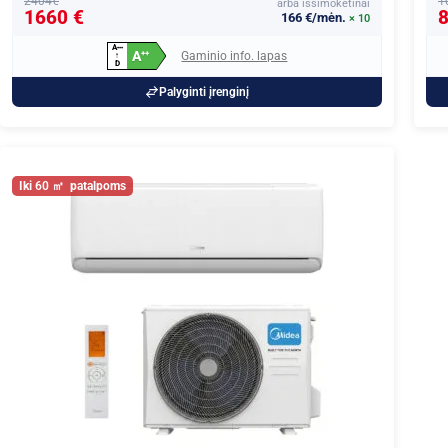
2404€
1
arba išsimokėtinai
1660 €
8
166 €/mėn.
× 10
A
+
+
+
A
Gaminio info. lapas
+
+
↑
D
Palyginti įrenginį
60