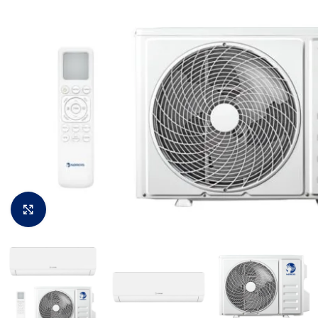
Padidinti vaizdą