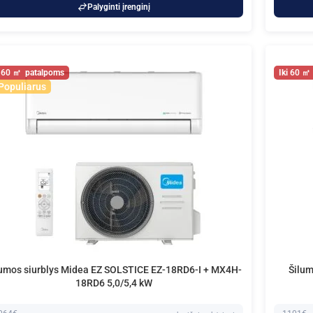
Palyginti įrenginį
60
60
Populiarus
lumos siurblys Midea EZ SOLSTICE EZ-18RD6-I + MX4H-
Šilum
18RD6 5,0/5,4 kW