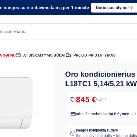
te įrangos su montavimu kainą
per 1 minutę
Noriu pasiūlymo!
RANGIMO
ATSISKAITYMO BŪDAI
PREKIŲ PRISTATYMAS
Oro kondicionierius
L18TC1 5,14/5,21 kW
845 €
941 €
arba išsimokėtinai
84.5 € /mėn.
× 1
Įrangos komplektą sudaro
Sienininė vidinė dalis + Išorinė dal