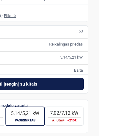
)
·
Etiketė
60
Reikalingas priedas
5.14/5.21 kW
Balta
i įrenginį su kitais
W
7,02/7,12 kW
5,14/5,21 kW
2
PASIRINKTAS
iki
80
m
|
+215€