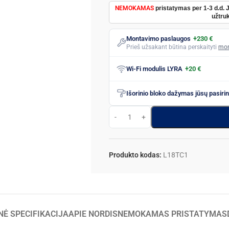
NEMOKAMAS
pristatymas per 1-3 d.d. 
užtruk
Montavimo paslaugos
+230 €
Prieš užsakant būtina perskaityti
mon
Wi-Fi modulis LYRA
+20 €
Išorinio bloko dažymas jūsų pasiri
Produkto kodas:
L18TC1
NĖ SPECIFIKACIJA
APIE NORDIS
NEMOKAMAS PRISTATYMAS