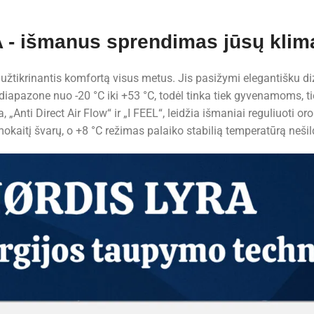
 - išmanus sprendimas jūsų klim
, užtikrinantis komfortą visus metus. Jis pasižymi elegantišku di
rų diapazone nuo -20 °C iki +53 °C, todėl tinka tiek gyvenamoms
 „Anti Direct Air Flow“ ir „I FEEL“, leidžia išmaniai reguliuoti or
umokaitį švarų, o +8 °C režimas palaiko stabilią temperatūrą neš