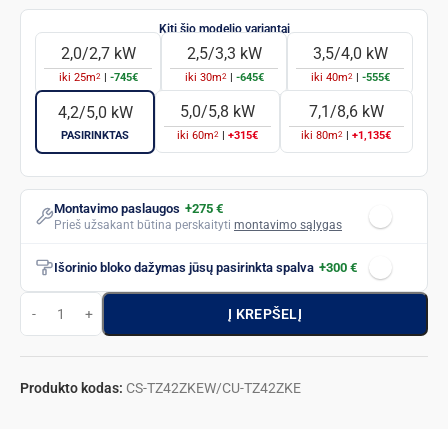
2,0/2,7 kW
2,5/3,3 kW
3,5/4,0 kW
2
2
2
iki
25
m
|
-745€
iki
30
m
|
-645€
iki
40
m
|
-555€
5,0/5,8 kW
7,1/8,6 kW
4,2/5,0 kW
2
2
PASIRINKTAS
iki
60
m
|
+315€
iki
80
m
|
+1,135€
Montavimo paslaugos
+275 €
Prieš užsakant būtina perskaityti
montavimo sąlygas
Išorinio bloko dažymas jūsų pasirinkta spalva
+300 €
Į KREPŠELĮ
Produkto kodas:
CS-TZ42ZKEW/CU-TZ42ZKE