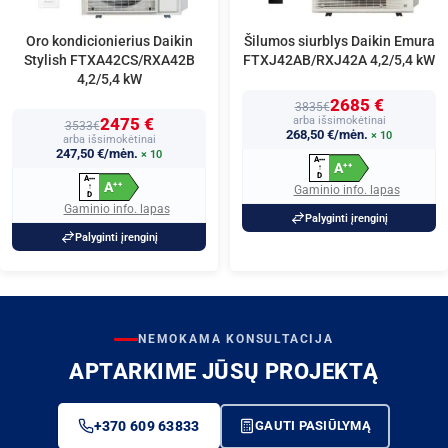
Oro kondicionierius Daikin
Šilumos siurblys Daikin Emura
Stylish FTXA42CS/RXA42B
FTXJ42AB/RXJ42A 4,2/5,4 kW
4,2/5,4 kW
2685 €
3835€
2475 €
arba išsimokėtinai
3533€
268,50 €/mėn.
× 10
arba išsimokėtinai
247,50 €/mėn.
× 10
A
+
+
+
A
+
+
↑
D
A
+
+
+
A
+
+
↑
Gaminio info. lapas
D
Gaminio info. lapas
Palyginti įrenginį
Palyginti įrenginį
NEMOKAMA KONSULTACIJA
APTARKIME JŪSŲ PROJEKTĄ
+370 609 63833
GAUTI PASIŪLYMĄ