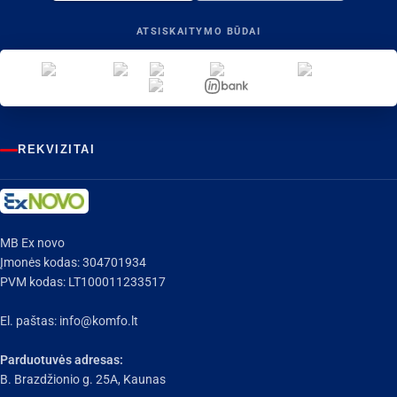
ATSISKAITYMO BŪDAI
REKVIZITAI
MB Ex novo
Įmonės kodas: 304701934
PVM kodas: LT100011233517
El. paštas:
info@komfo.lt
Parduotuvės adresas:
B. Brazdžionio g. 25A, Kaunas