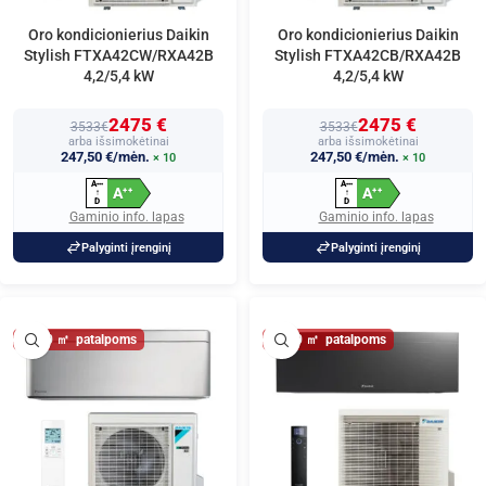
Oro kondicionierius Daikin
Oro kondicionierius Daikin
Stylish FTXA42CW/RXA42B
Stylish FTXA42CB/RXA42B
4,2/5,4 kW
4,2/5,4 kW
2475 €
2475 €
3533€
3533€
arba išsimokėtinai
arba išsimokėtinai
247,50 €/mėn.
247,50 €/mėn.
× 10
× 10
A
A
+
+
+
+
+
+
A
A
+
+
+
+
↑
↑
D
D
Gaminio info. lapas
Gaminio info. lapas
Palyginti įrenginį
Palyginti įrenginį
50
50