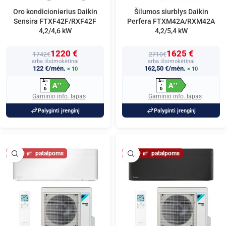
Oro kondicionierius Daikin
Šilumos siurblys Daikin
Sensira FTXF42F/RXF42F
Perfera FTXM42A/RXM42A
4,2/4,6 kW
4,2/5,4 kW
1220 €
1625 €
1742€
2710€
arba išsimokėtinai
arba išsimokėtinai
122 €/mėn.
162,50 €/mėn.
× 10
× 10
A
A
+
+
+
+
+
+
A
A
+
+
+
+
↑
↑
D
D
Gaminio info. lapas
Gaminio info. lapas
Palyginti įrenginį
Palyginti įrenginį
50
50