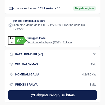
arba išsimokėtinai
151 € /mėn.
× 10
Be pabrangimo
Įrangos komplektą sudaro
Sienininė vidinė dalis CS-TZ42ZKEW + Išorinė dalis CU-
TZ42ZKE
Energijos klasė
A
+
+
+
A
+
+
↑
Gaminio info. lapas (PDF)
·
Etiketė
D
PATALPOMS IKI (㎡)
50
WIFI VALDYMAS
Taip
NOMINALI GALIA
4.2/5.0 kW
PREKĖS SPALVA
Balta
Palyginti įrenginį su kitais