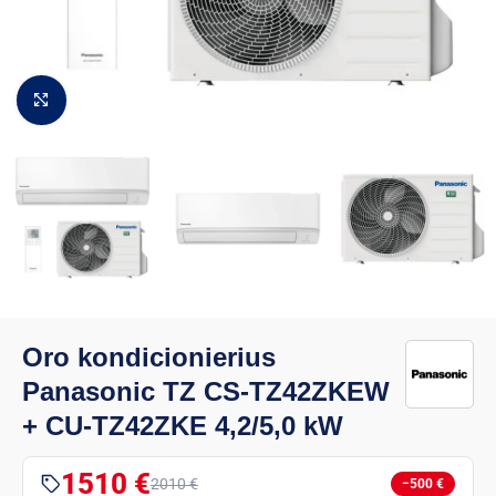
Padidinti vaizdą
Oro kondicionierius
Panasonic TZ CS-TZ42ZKEW
+ CU-TZ42ZKE 4,2/5,0 kW
1510 €
2010 €
−500 €