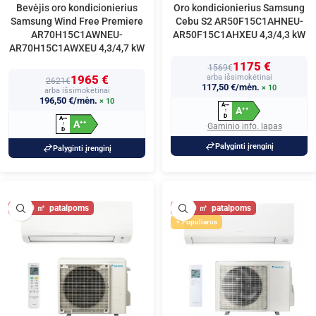
Bevėjis oro kondicionierius
Oro kondicionierius Samsung
Samsung Wind Free Premiere
Cebu S2 AR50F15C1AHNEU-
AR70H15C1AWNEU-
AR50F15C1AHXEU 4,3/4,3 kW
AR70H15C1AWXEU 4,3/4,7 kW
1175 €
1569€
1965 €
arba išsimokėtinai
2621€
117,50 €/mėn.
× 10
arba išsimokėtinai
196,50 €/mėn.
× 10
A
+
+
+
A
+
+
↑
D
A
+
+
+
A
+
+
↑
Gaminio info. lapas
D
Palyginti įrenginį
Palyginti įrenginį
50
50
Populiarus