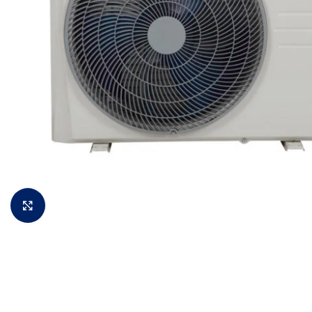
Padidinti vaizdą