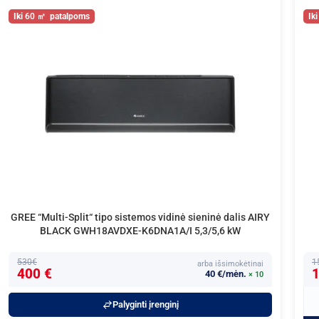
60
GREE “Multi-Split“ tipo sistemos vidinė sieninė dalis AIRY
BLACK GWH18AVDXE-K6DNA1A/I 5,3/5,6 kW
530€
1
arba išsimokėtinai
400 €
1
40 €/mėn.
× 10
Palyginti įrenginį