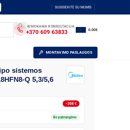
SUSISIEKITE SU MUMIS
NEMOKAMA KONSULTACIJA
0.00
€
+370 609 63833
MONTAVIMO PASLAUGOS
tipo sistemos
18HFN8-Q 5,3/5,6
−208 €
Be pabrangimo