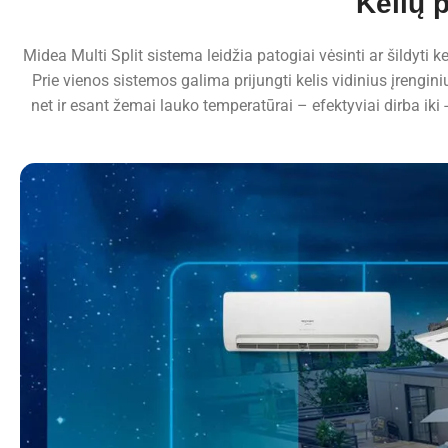
Kelių 
Midea Multi Split sistema leidžia patogiai vėsinti ar šildyti 
Prie vienos sistemos galima prijungti kelis vidinius įrengin
net ir esant žemai lauko temperatūrai – efektyviai dirba iki