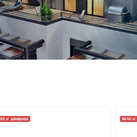
60
60