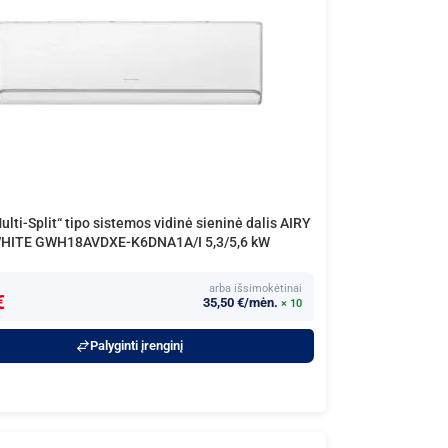
lti-Split“ tipo sistemos vidinė sieninė dalis AIRY
HITE GWH18AVDXE-K6DNA1A/I 5,3/5,6 kW
arba išsimokėtinai
€
35,50 €/mėn.
× 10
Palyginti įrenginį