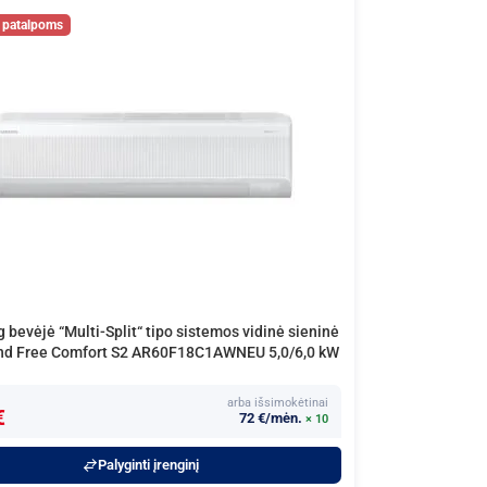
bevėjė “Multi-Split“ tipo sistemos vidinė sieninė
ind Free Comfort S2 AR60F18C1AWNEU 5,0/6,0 kW
arba išsimokėtinai
€
72 €/mėn.
× 10
Palyginti įrenginį