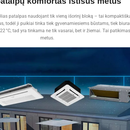
patalpų komfortas ištisus metus
kelias patalpas naudojant tik vieną išorinį bloką – tai kompaktišk
ius, todėl ji puikiai tinka tiek gyvenamiesiems būstams, tiek bi
 -22 °C, tad yra tinkama ne tik vasarai, bet ir žiemai. Tai patiki
metus.