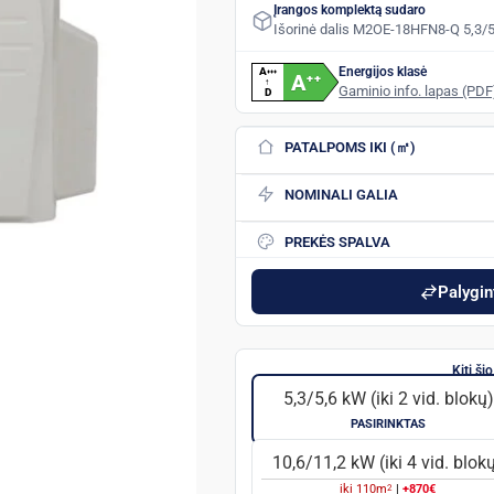
Įrangos komplektą sudaro
Išorinė dalis M2OE-18HFN8-Q 5,3/5
Energijos klasė
A
+
+
+
A
+
+
↑
Gaminio info. lapas (PDF
D
PATALPOMS IKI (㎡)
NOMINALI GALIA
PREKĖS SPALVA
Palygint
5,3/5,6 kW (iki 2 vid. blokų)
PASIRINKTAS
10,6/11,2 kW (iki 4 vid. blok
2
iki
110
m
|
+870€