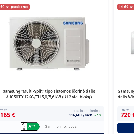
60
60
Samsung “Multi-Split“ tipo sistemos išorinė dalis
Samsung 
AJ050TXJ2KG/EU 5,0/5,6 kW (iki 2 vid. blokų)
dalis W
553€
962€
arba išsimokėtinai
165 €
720 
116,50 €/mėn.
× 10
A
+
+
+
A
Gaminio info. lapas
+
+
+
↑
D