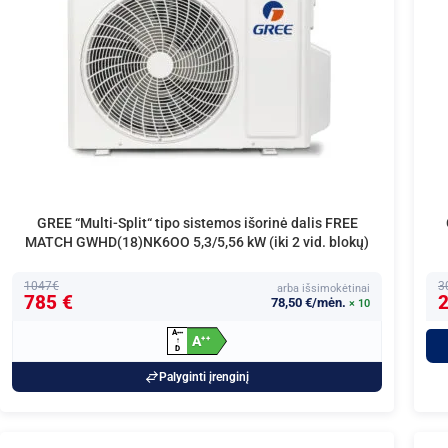
GREE “Multi-Split“ tipo sistemos išorinė dalis FREE
MATCH GWHD(18)NK6OO 5,3/5,56 kW (iki 2 vid. blokų)
1047€
3
arba išsimokėtinai
785 €
2
78,50 €/mėn.
× 10
A
+
+
+
A
+
+
↑
D
Palyginti įrenginį