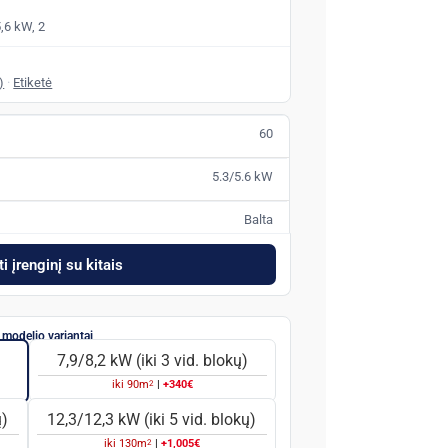
,6 kW, 2
)
·
Etiketė
60
5.3/5.6 kW
Balta
i įrenginį su kitais
7,9/8,2 kW (iki 3 vid. blokų)
2
iki
90
m
|
+340€
ų)
12,3/12,3 kW (iki 5 vid. blokų)
2
iki
130
m
|
+1,005€