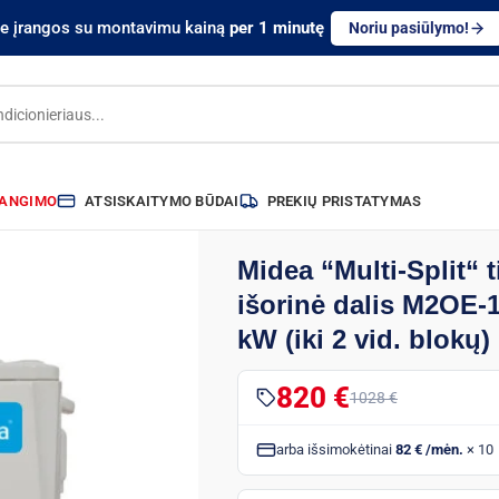
te įrangos su montavimu kainą
per 1 minutę
Noriu pasiūlymo!
RANGIMO
ATSISKAITYMO BŪDAI
PREKIŲ PRISTATYMAS
Midea “Multi-Split“ 
išorinė dalis M2OE-
kW (iki 2 vid. blokų)
820 €
1028 €
arba išsimokėtinai
82 € /mėn.
× 10