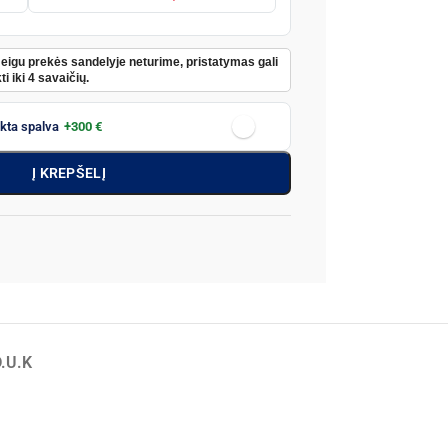
Jeigu prekės sandelyje neturime, pristatymas gali
ti iki 4 savaičių.
nkta spalva
+300 €
Į KREPŠELĮ
.U.K