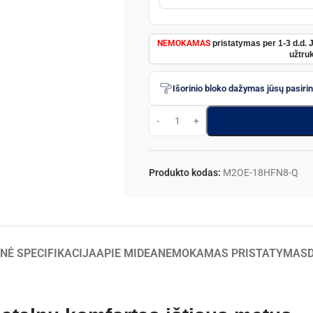
NEMOKAMAS
pristatymas per 1-3 d.d. 
užtruk
Išorinio bloko dažymas jūsų pasiri
Produkto kodas:
M2OE-18HFN8-Q
NĖ SPECIFIKACIJA
APIE MIDEA
NEMOKAMAS PRISTATYMAS
D