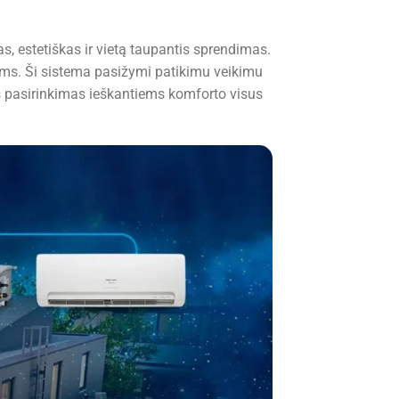
as, estetiškas ir vietą taupantis sprendimas.
urams. Ši sistema pasižymi patikimu veikimu
mas pasirinkimas ieškantiems komforto visus