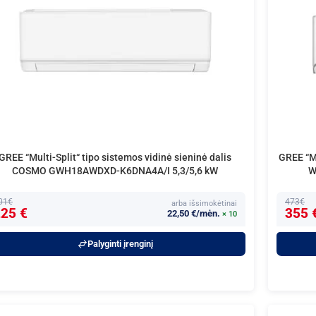
GREE “Multi-Split“ tipo sistemos vidinė sieninė dalis
GREE “Mu
COSMO GWH18AWDXD-K6DNA4A/I 5,3/5,6 kW
W
01€
473€
arba išsimokėtinai
25 €
355 
22,50 €/mėn.
× 10
Palyginti įrenginį