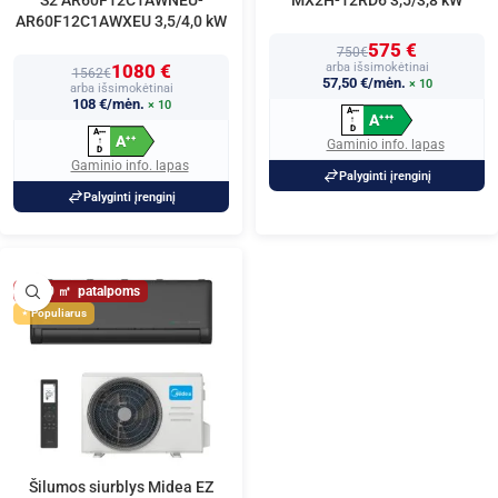
S2 AR60F12C1AWNEU-
MX2H-12RD6 3,5/3,8 kW
AR60F12C1AWXEU 3,5/4,0 kW
575 €
750€
1080 €
arba išsimokėtinai
1562€
57,50 €/mėn.
× 10
arba išsimokėtinai
108 €/mėn.
× 10
A
+
+
+
A
+
+
+
↑
D
A
+
+
+
A
+
+
↑
Gaminio info. lapas
D
Gaminio info. lapas
Palyginti įrenginį
Palyginti įrenginį
40
Populiarus
Šilumos siurblys Midea EZ