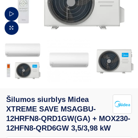
Žiūrėti video
Padidinti vaizdą
Šilumos siurblys Midea
XTREME SAVE MSAGBU-
12HRFN8-QRD1GW(GA) + MOX230-
12HFN8-QRD6GW 3,5/3,98 kW