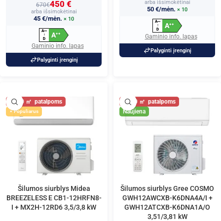
450 €
arba išsimokėtinai
670€
50 €/mėn.
× 10
arba išsimokėtinai
45 €/mėn.
× 10
A
+
+
+
A
+
+
↑
D
A
+
+
+
A
+
+
↑
Gaminio info. lapas
D
Gaminio info. lapas
Palyginti įrenginį
Palyginti įrenginį
40
40
Naujiena
Populiarus
Šilumos siurblys Midea
Šilumos siurblys Gree COSMO
BREEZELESS E CB1-12HRFN8-
GWH12AWCXB-K6DNA4A/I +
I + MX2H-12RD6 3,5/3,8 kW
GWH12ATCXB-K6DNA1A/O
3,51/3,81 kW