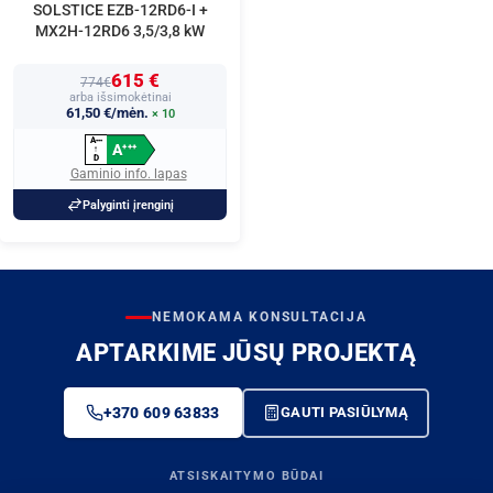
SOLSTICE EZB-12RD6-I +
MX2H-12RD6 3,5/3,8 kW
615 €
774€
arba išsimokėtinai
61,50 €/mėn.
× 10
A
+
+
+
A
+
+
+
↑
D
Gaminio info. lapas
Palyginti įrenginį
NEMOKAMA KONSULTACIJA
APTARKIME JŪSŲ PROJEKTĄ
+370 609 63833
GAUTI PASIŪLYMĄ
ATSISKAITYMO BŪDAI