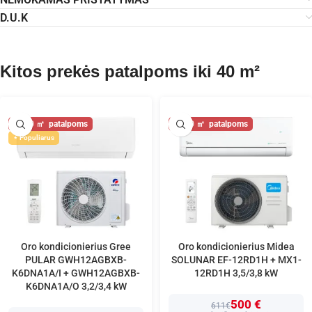
D.U.K
Kitos prekės patalpoms iki 40 m²
40
40
Populiarus
Oro kondicionierius Gree
Oro kondicionierius Midea
PULAR GWH12AGBXB-
SOLUNAR EF-12RD1H + MX1-
K6DNA1A/I + GWH12AGBXB-
12RD1H 3,5/3,8 kW
K6DNA1A/O 3,2/3,4 kW
500 €
611€