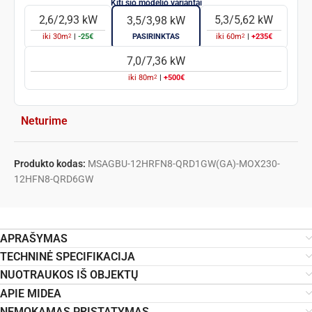
2,6/2,93 kW
5,3/5,62 kW
3,5/3,98 kW
2
2
iki
30
m
|
-25€
PASIRINKTAS
iki
60
m
|
+235€
7,0/7,36 kW
2
iki
80
m
|
+500€
Neturime
Produkto kodas:
MSAGBU-12HRFN8-QRD1GW(GA)-MOX230-
12HFN8-QRD6GW
APRAŠYMAS
TECHNINĖ SPECIFIKACIJA
NUOTRAUKOS IŠ OBJEKTŲ
APIE MIDEA
NEMOKAMAS PRISTATYMAS