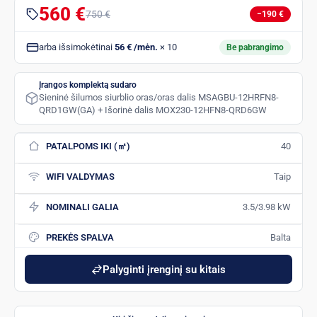
560 €
750 €
−190 €
arba išsimokėtinai
56 € /mėn.
× 10
Be pabrangimo
Įrangos komplektą sudaro
Sieninė šilumos siurblio oras/oras dalis MSAGBU-12HRFN8-
QRD1GW(GA) + Išorinė dalis MOX230-12HFN8-QRD6GW
PATALPOMS IKI (㎡)
40
WIFI VALDYMAS
Taip
NOMINALI GALIA
3.5/3.98 kW
PREKĖS SPALVA
Balta
Palyginti įrenginį su kitais