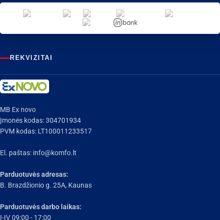
REKVIZITAI
MB Ex novo
Įmonės kodas: 304701934
PVM kodas: LT100011233517
El. paštas:
info@komfo.lt
Parduotuvės adresas:
B. Brazdžionio g. 25A, Kaunas
Parduotuvės darbo laikas:
I-IV 09:00 - 17:00