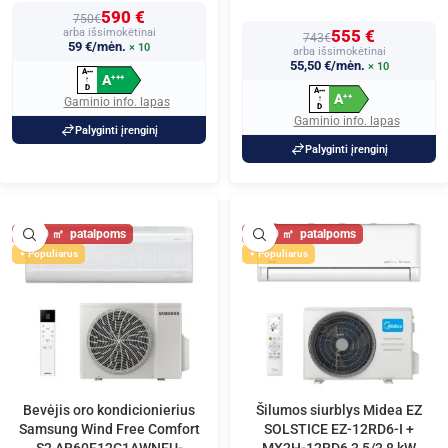
590 €
750€
arba išsimokėtinai
555 €
743€
59 €/mėn.
× 10
arba išsimokėtinai
55,50 €/mėn.
× 10
A
+
+
+
A
+
+
+
↑
D
A
+
+
+
A
+
+
↑
Gaminio info. lapas
D
Gaminio info. lapas
Palyginti įrenginį
Palyginti įrenginį
40
40
Populiarus
Populiarus
Bevėjis oro kondicionierius
Šilumos siurblys Midea EZ
Samsung Wind Free Comfort
SOLSTICE EZ-12RD6-I +