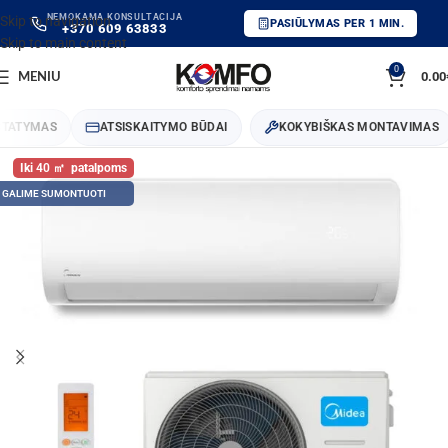
NEMOKAMA KONSULTACIJA
Skip to navigation
PASIŪLYMAS PER 1 MIN.
+370 609 63833
Skip to main content
0
0.00
MENIU
ATYMAS
ATSISKAITYMO BŪDAI
KOKYBIŠKAS MONTAVIMAS
40
GALIME SUMONTUOTI