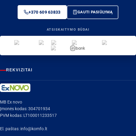
+370 609 63833
GAUTI PASIŪLYMĄ
ATSISKAITYMO BŪDAI
REKVIZITAI
MB Ex novo
Įmonės kodas: 304701934
PVM kodas: LT100011233517
El. paštas:
info@komfo.lt