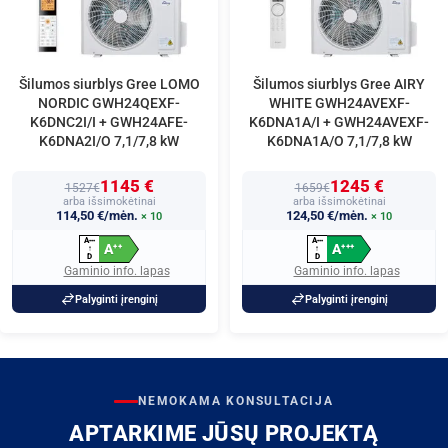
Šilumos siurblys Gree LOMO
Šilumos siurblys Gree AIRY
NORDIC GWH24QEXF-
WHITE GWH24AVEXF-
K6DNC2I/I + GWH24AFE-
K6DNA1A/I + GWH24AVEXF-
K6DNA2I/O 7,1/7,8 kW
K6DNA1A/O 7,1/7,8 kW
1145 €
1245 €
1527€
1659€
arba išsimokėtinai
arba išsimokėtinai
114,50 €/mėn.
124,50 €/mėn.
× 10
× 10
A
A
+
+
+
+
+
+
A
A
+
+
+
+
+
↑
↑
D
D
Gaminio info. lapas
Gaminio info. lapas
Palyginti įrenginį
Palyginti įrenginį
NEMOKAMA KONSULTACIJA
APTARKIME JŪSŲ PROJEKTĄ