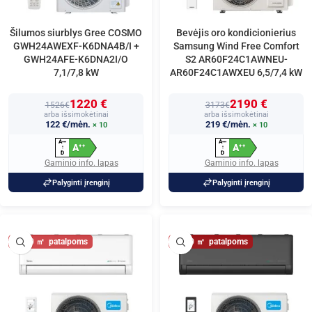
Šilumos siurblys Gree COSMO
Bevėjis oro kondicionierius
GWH24AWEXF-K6DNA4B/I +
Samsung Wind Free Comfort
GWH24AFE-K6DNA2I/O
S2 AR60F24C1AWNEU-
7,1/7,8 kW
AR60F24C1AWXEU 6,5/7,4 kW
1220 €
2190 €
1526€
3173€
arba išsimokėtinai
arba išsimokėtinai
122 €/mėn.
219 €/mėn.
× 10
× 10
A
A
+
+
+
+
+
+
A
A
+
+
+
+
↑
↑
D
D
Gaminio info. lapas
Gaminio info. lapas
Palyginti įrenginį
Palyginti įrenginį
80
80