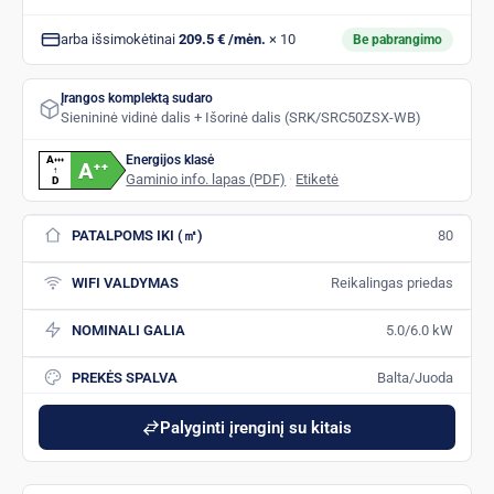
arba išsimokėtinai
209.5 € /mėn.
× 10
Be pabrangimo
Įrangos komplektą sudaro
Sienininė vidinė dalis + Išorinė dalis (SRK/SRC50ZSX-WB)
Energijos klasė
A
+
+
+
A
+
+
↑
Gaminio info. lapas (PDF)
·
Etiketė
D
PATALPOMS IKI (㎡)
80
WIFI VALDYMAS
Reikalingas priedas
NOMINALI GALIA
5.0/6.0 kW
PREKĖS SPALVA
Balta/Juoda
Palyginti įrenginį su kitais