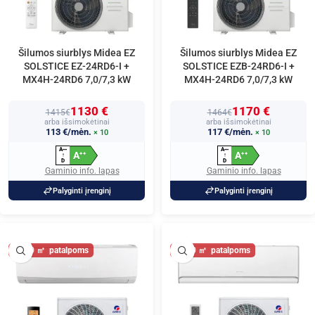
Šilumos siurblys Midea EZ
Šilumos siurblys Midea EZ
SOLSTICE EZ-24RD6-I +
SOLSTICE EZB-24RD6-I +
MX4H-24RD6 7,0/7,3 kW
MX4H-24RD6 7,0/7,3 kW
1130 €
1170 €
1415€
1464€
arba išsimokėtinai
arba išsimokėtinai
113 €/mėn.
117 €/mėn.
× 10
× 10
A
A
+
+
+
+
+
+
A
A
+
+
+
+
↑
↑
D
D
Gaminio info. lapas
Gaminio info. lapas
Palyginti įrenginį
Palyginti įrenginį
80
80