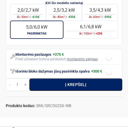
2,0/2,7 kW
2,5/3,2 kW
3,5/4,3 kW
2
2
2
iki
30
m
|
-610€
iki
40
m
|
-435€
iki
60
m
|
-295€
6,1/6,8 kW
5,0/6,0 kW
2
PASIRINKTAS
iki
100
m
|
+25€
Montavimo paslaugos
+275 €
Prieš užsakant būtina perskaityti
montavimo sąlygas
Išorinio bloko dažymas jūsų pasirinkta spalva
+300 €
Į KREPŠELĮ
Produkto kodas:
SRK/SRC50ZSX-WB