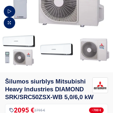
Žiūrėti video
Padidinti vaizdą
Šilumos siurblys Mitsubishi
Heavy Industries DIAMOND
SRK/SRC50ZSX-WB 5,0/6,0 kW
2095 €
2795 €
−700 €