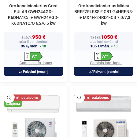
Oro kondicionierius Gree
Oro kondicionierius Midea
PULAR GWH24AGD-
BREEZELESS E CB1-24HRFN8-
K6DNA1C/I + GWH24AGD-
I + MX4H-24RD1-CB 7,0/7,3
K6DNA1C/O 6,2/6,5 kW
kW
950 €
1050 €
1267€
1318€
arba išsimokėtinai
arba išsimokėtinai
95 €/mėn.
105 €/mėn.
× 10
× 10
A
A
+
+
+
+
+
+
A
A
+
+
+
+
↑
↑
D
D
Gaminio info. lapas
Gaminio info. lapas
Palyginti įrenginį
Palyginti įrenginį
80
80
Naujiena