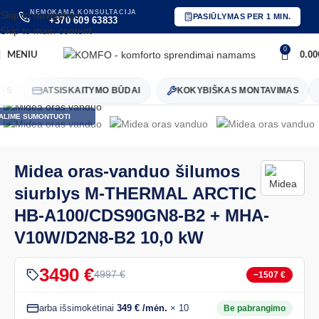
NEMOKAMA KONSULTACIJA
Skip to navigation
PASIŪLYMAS PER 1 MIN.
+370 609 63833
Skip to main content
0
0.00
MENIU
Padidinti vaizdą
S
ATSISKAITYMO BŪDAI
KOKYBIŠKAS MONTAVIMAS
ALIME SUMONTUOTI
Midea oras-vanduo šilumos
siurblys M-THERMAL ARCTIC
HB-A100/CDS90GN8-B2 + MHA-
V10W/D2N8-B2 10,0 kW
3490 €
4997 €
−1507 €
arba išsimokėtinai
349 € /mėn.
× 10
Be pabrangimo