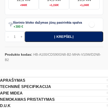
+940€
+1,150€
+1,240€
Išorinio bloko dažymas jūsų pasirinkta spalva
+300 €
Į KREPŠELĮ
Produkto kodas:
HB-A100/CDS90GN8-B2-MHA-V10W/D2N8-
B2
APRAŠYMAS
TECHNINĖ SPECIFIKACIJA
APIE MIDEA
NEMOKAMAS PRISTATYMAS
D.U.K