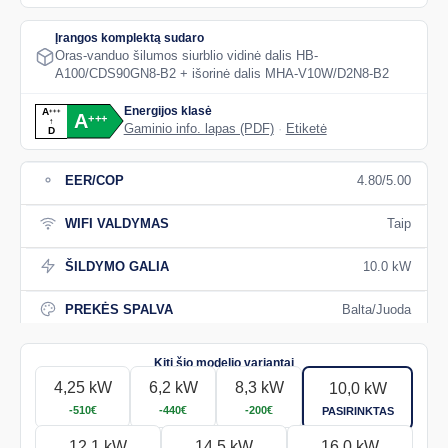
Įrangos komplektą sudaro
Oras-vanduo šilumos siurblio vidinė dalis HB-
A100/CDS90GN8-B2 + išorinė dalis MHA-V10W/D2N8-B2
Energijos klasė
A
+
+
+
A
+
+
+
↑
Gaminio info. lapas (PDF)
·
Etiketė
D
EER/COP
4.80/5.00
WIFI VALDYMAS
Taip
ŠILDYMO GALIA
10.0 kW
PREKĖS SPALVA
Balta/Juoda
4,25 kW
6,2 kW
8,3 kW
10,0 kW
-510€
-440€
-200€
PASIRINKTAS
12,1 kW
14,5 kW
16,0 kW