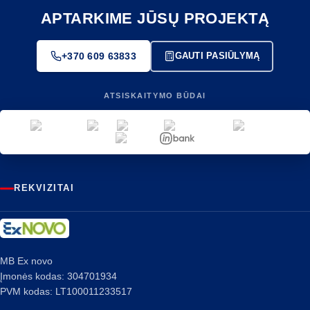
APTARKIME JŪSŲ PROJEKTĄ
+370 609 63833
GAUTI PASIŪLYMĄ
ATSISKAITYMO BŪDAI
REKVIZITAI
MB Ex novo
Įmonės kodas: 304701934
PVM kodas: LT100011233517