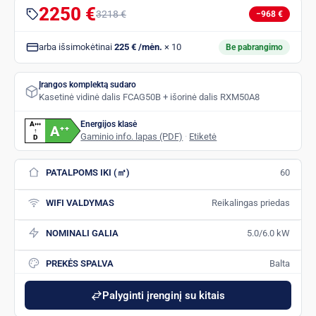
2250 €
3218 €
−968 €
arba išsimokėtinai
225 € /mėn.
× 10
Be pabrangimo
Įrangos komplektą sudaro
Kasetinė vidinė dalis FCAG50B + išorinė dalis RXM50A8
Energijos klasė
A
+
+
+
A
+
+
↑
Gaminio info. lapas (PDF)
·
Etiketė
D
PATALPOMS IKI (㎡)
60
WIFI VALDYMAS
Reikalingas priedas
NOMINALI GALIA
5.0/6.0 kW
PREKĖS SPALVA
Balta
Palyginti įrenginį su kitais