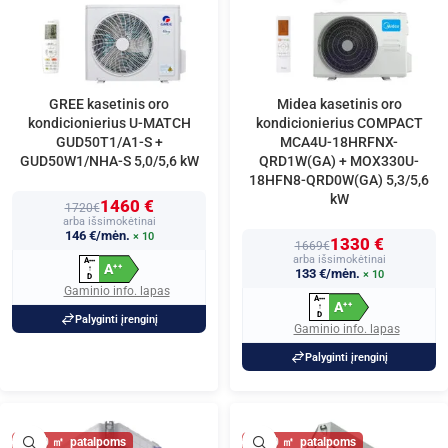
GREE kasetinis oro
Midea kasetinis oro
kondicionierius U-MATCH
kondicionierius COMPACT
GUD50T1/A1-S +
MCA4U-18HRFNX-
GUD50W1/NHA-S 5,0/5,6 kW
QRD1W(GA) + MOX330U-
18HFN8-QRD0W(GA) 5,3/5,6
kW
1460 €
1720€
arba išsimokėtinai
146 €/mėn.
× 10
1330 €
1669€
arba išsimokėtinai
A
+
+
+
A
+
+
↑
133 €/mėn.
× 10
D
Gaminio info. lapas
A
+
+
+
A
+
+
↑
D
Palyginti įrenginį
Gaminio info. lapas
Palyginti įrenginį
60
60