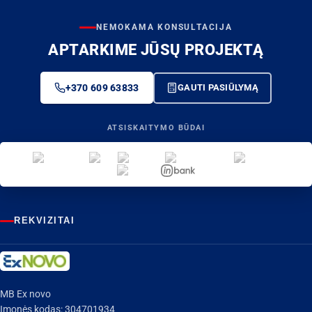
NEMOKAMA KONSULTACIJA
APTARKIME JŪSŲ PROJEKTĄ
+370 609 63833
GAUTI PASIŪLYMĄ
ATSISKAITYMO BŪDAI
REKVIZITAI
MB Ex novo
Įmonės kodas: 304701934