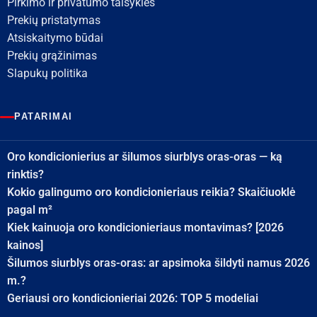
Pirkimo ir privatumo taisyklės
Prekių pristatymas
Atsiskaitymo būdai
Prekių grąžinimas
Slapukų politika
PATARIMAI
Oro kondicionierius ar šilumos siurblys oras-oras — ką
rinktis?
Kokio galingumo oro kondicionieriaus reikia? Skaičiuoklė
pagal m²
Kiek kainuoja oro kondicionieriaus montavimas? [2026
kainos]
Šilumos siurblys oras-oras: ar apsimoka šildyti namus 2026
m.?
Geriausi oro kondicionieriai 2026: TOP 5 modeliai