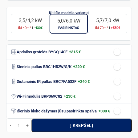
3,5/4,2 kW
5,7/7,0 kW
5,0/6,0 kW
2
2
iki
40
m
|
-430€
PASIRINKTAS
iki
70
m
|
+550€
Apdailos grotelės BYCQ140E
+315 €
Sieninis pultas BRC1H52W/S/K
+220 €
Distancinis IR pultas BRC7FA532F
+240 €
Wi-Fi modulis BRP069C82
+230 €
Išorinio bloko dažymas jūsų pasirinkta spalva
+300 €
Į KREPŠELĮ