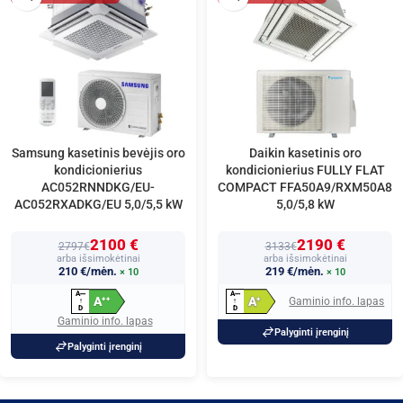
Samsung kasetinis bevėjis oro
Daikin kasetinis oro
kondicionierius
kondicionierius FULLY FLAT
AC052RNNDKG/EU-
COMPACT FFA50A9/RXM50A8
AC052RXADKG/EU 5,0/5,5 kW
5,0/5,8 kW
2100 €
2190 €
2797€
3133€
arba išsimokėtinai
arba išsimokėtinai
210 €/mėn.
219 €/mėn.
× 10
× 10
A
A
+
+
+
+
+
+
A
A
Gaminio info. lapas
+
+
+
↑
↑
D
D
Gaminio info. lapas
Palyginti įrenginį
Palyginti įrenginį