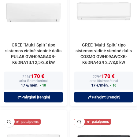
GREE “Multi-Split“ tipo
GREE “Multi-Split“ tipo
sistemos vidinė sieninė dalis
sistemos vidinė sieninė dalis
PULAR GWH09AGAXB-
COSMO GWH09AWCXB-
K6DNA1B/I 2,5/2,8 kW
K6DNA4G/I 2,7/3,0 kW
170 €
170 €
226€
229€
arba išsimokėtinai
arba išsimokėtinai
17 €/mėn.
17 €/mėn.
× 10
× 10
Palyginti įrenginį
Palyginti įrenginį
30
30