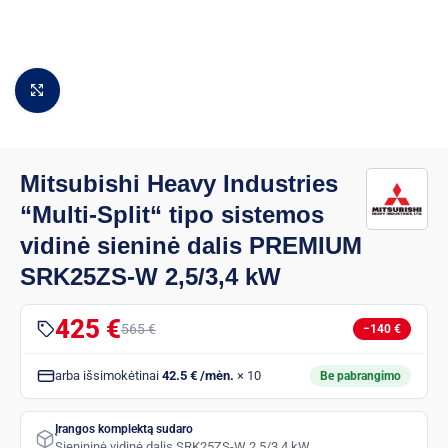
Padidinti vaizdą
Mitsubishi Heavy Industries
“Multi-Split“ tipo sistemos
vidinė sieninė dalis PREMIUM
SRK25ZS-W 2,5/3,4 kW
425 €
565 €
−140 €
arba išsimokėtinai
42.5 € /mėn.
× 10
Be pabrangimo
Įrangos komplektą sudaro
Sienininė vidinė dalis SRK25ZS-W 2,5/3,4 kW