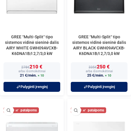
GREE “Multi-Split“ tipo
GREE “Multi-Split“ tipo
sistemos vidinė sieninė dalis
sistemos vidinė sieninė dalis
AIRY WHITE GWH09AVCXB-
AIRY BLACK GWH09AVCXB-
K6DNA1B/I 2,7/3,0 kW
K6DNA1B/I 2,7/3,0 kW
210 €
250 €
278€
335€
arba išsimokėtinai
arba išsimokėtinai
21 €/mėn.
25 €/mėn.
× 10
× 10
Palyginti įrenginį
Palyginti įrenginį
30
30