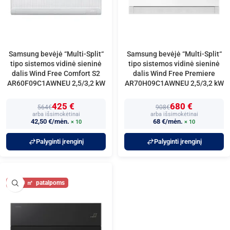
Samsung bevėjė “Multi-Split“
Samsung bevėjė “Multi-Split“
tipo sistemos vidinė sieninė
tipo sistemos vidinė sieninė
dalis Wind Free Comfort S2
dalis Wind Free Premiere
AR60F09C1AWNEU 2,5/3,2 kW
AR70H09C1AWNEU 2,5/3,2 kW
425 €
680 €
564€
908€
arba išsimokėtinai
arba išsimokėtinai
42,50 €/mėn.
68 €/mėn.
× 10
× 10
Palyginti įrenginį
Palyginti įrenginį
30