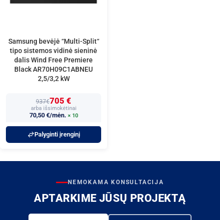
Samsung bevėjė “Multi-Split“
tipo sistemos vidinė sieninė
dalis Wind Free Premiere
Black AR70H09C1ABNEU
2,5/3,2 kW
705 €
937€
arba išsimokėtinai
70,50 €/mėn.
× 10
Palyginti įrenginį
NEMOKAMA KONSULTACIJA
APTARKIME JŪSŲ PROJEKTĄ