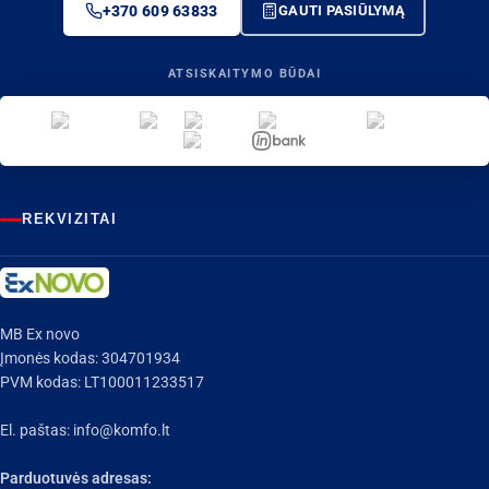
+370 609 63833
GAUTI PASIŪLYMĄ
ATSISKAITYMO BŪDAI
REKVIZITAI
MB Ex novo
Įmonės kodas: 304701934
PVM kodas: LT100011233517
El. paštas:
info@komfo.lt
Parduotuvės adresas: