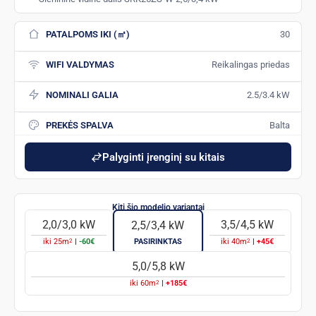
PATALPOMS IKI (㎡)
30
WIFI VALDYMAS
Reikalingas priedas
NOMINALI GALIA
2.5/3.4 kW
PREKĖS SPALVA
Balta
Palyginti įrenginį su kitais
2,0/3,0 kW
3,5/4,5 kW
2,5/3,4 kW
2
2
iki
25
m
|
-60€
PASIRINKTAS
iki
40
m
|
+45€
5,0/5,8 kW
2
iki
60
m
|
+185€