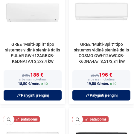
GREE “Multi-Split“ tipo
GREE “Multi-Split“ tipo
sistemos vidinė sieninė dalis
sistemos vidinė sieninė dalis
PULAR GWH12AGBXB-
COSMO GWH12AWCXB-
K6DNA1A/I 3,2/3,4 kW
K6DNA4A/I 3,51/3,81 kW
185 €
195 €
248€
257€
arba išsimokėtinai
arba išsimokėtinai
18,50 €/mėn.
19,50 €/mėn.
× 10
× 10
Palyginti įrenginį
Palyginti įrenginį
40
40