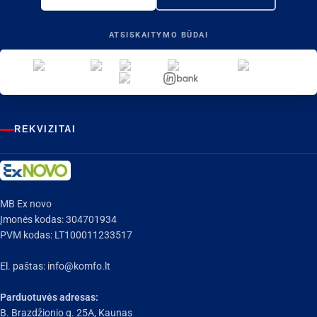
ATSISKAITYMO BŪDAI
REKVIZITAI
MB Ex novo
Įmonės kodas: 304701934
PVM kodas: LT100011233517
El. paštas:
info@komfo.lt
Parduotuvės adresas:
B. Brazdžionio g. 25A, Kaunas