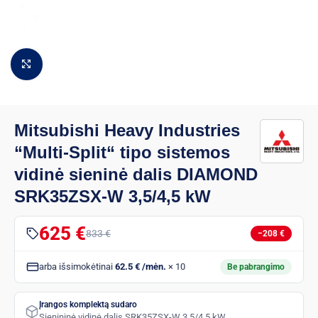
Padidinti vaizdą
Mitsubishi Heavy Industries
“Multi-Split“ tipo sistemos
vidinė sieninė dalis DIAMOND
SRK35ZSX-W 3,5/4,5 kW
625 €
833 €
−208 €
arba išsimokėtinai
62.5 € /mėn.
× 10
Be pabrangimo
Įrangos komplektą sudaro
Sienininė vidinė dalis SRK35ZSX-W 3,5/4,5 kW