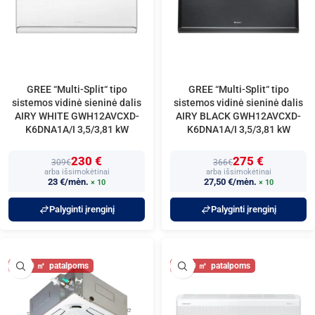
GREE “Multi-Split“ tipo
GREE “Multi-Split“ tipo
sistemos vidinė sieninė dalis
sistemos vidinė sieninė dalis
AIRY WHITE GWH12AVCXD-
AIRY BLACK GWH12AVCXD-
K6DNA1A/I 3,5/3,81 kW
K6DNA1A/I 3,5/3,81 kW
230 €
275 €
309€
366€
arba išsimokėtinai
arba išsimokėtinai
23 €/mėn.
27,50 €/mėn.
× 10
× 10
Palyginti įrenginį
Palyginti įrenginį
40
40