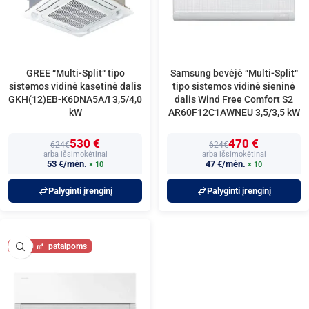
GREE “Multi-Split“ tipo
Samsung bevėjė “Multi-Split“
sistemos vidinė kasetinė dalis
tipo sistemos vidinė sieninė
GKH(12)EB-K6DNA5A/I 3,5/4,0
dalis Wind Free Comfort S2
kW
AR60F12C1AWNEU 3,5/3,5 kW
530 €
470 €
624€
624€
arba išsimokėtinai
arba išsimokėtinai
53 €/mėn.
47 €/mėn.
× 10
× 10
Palyginti įrenginį
Palyginti įrenginį
40