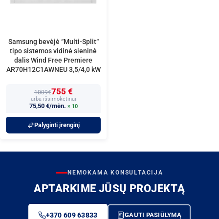
Samsung bevėjė “Multi-Split“
tipo sistemos vidinė sieninė
dalis Wind Free Premiere
AR70H12C1AWNEU 3,5/4,0 kW
755 €
1009€
arba išsimokėtinai
75,50 €/mėn.
× 10
Palyginti įrenginį
NEMOKAMA KONSULTACIJA
APTARKIME JŪSŲ PROJEKTĄ
+370 609 63833
GAUTI PASIŪLYMĄ