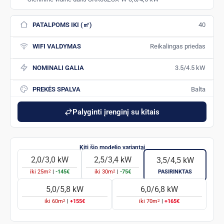
PATALPOMS IKI (㎡)
40
WIFI VALDYMAS
Reikalingas priedas
NOMINALI GALIA
3.5/4.5 kW
PREKĖS SPALVA
Balta
Palyginti įrenginį su kitais
2,0/3,0 kW
2,5/3,4 kW
3,5/4,5 kW
2
2
iki
25
m
|
-145€
iki
30
m
|
-75€
PASIRINKTAS
5,0/5,8 kW
6,0/6,8 kW
2
2
iki
60
m
|
+155€
iki
70
m
|
+165€