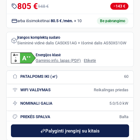
805 €
948 €
−143 €
arba išsimokėtinai
80.5 € /mėn.
× 10
Be pabrangimo
Įrangos komplektą sudaro
Sienininė vidinė dalis CA50XS1AG + Išorinė dalis AS50XS1GW
Energijos klasė
A
+
+
+
A
+
+
↑
Gaminio info. lapas (PDF)
·
Etiketė
D
PATALPOMS IKI (㎡)
60
WIFI VALDYMAS
Reikalingas priedas
NOMINALI GALIA
5.0/5.0 kW
PREKĖS SPALVA
Balta
Palyginti įrenginį su kitais