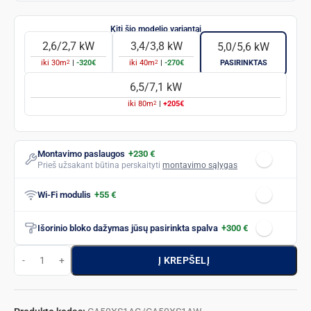
2,6/2,7 kW
3,4/3,8 kW
5,0/5,6 kW
2
2
iki
30
m
|
-320€
iki
40
m
|
-270€
PASIRINKTAS
6,5/7,1 kW
2
iki
80
m
|
+205€
Montavimo paslaugos
+230 €
Prieš užsakant būtina perskaityti
montavimo sąlygas
Wi-Fi modulis
+55 €
Išorinio bloko dažymas jūsų pasirinkta spalva
+300 €
Į KREPŠELĮ