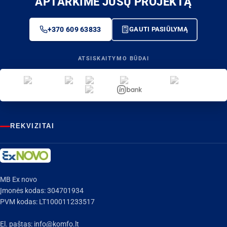
APTARKIME JŪSŲ PROJEKTĄ
+370 609 63833
GAUTI PASIŪLYMĄ
ATSISKAITYMO BŪDAI
REKVIZITAI
MB Ex novo
Įmonės kodas: 304701934
PVM kodas: LT100011233517
El. paštas:
info@komfo.lt