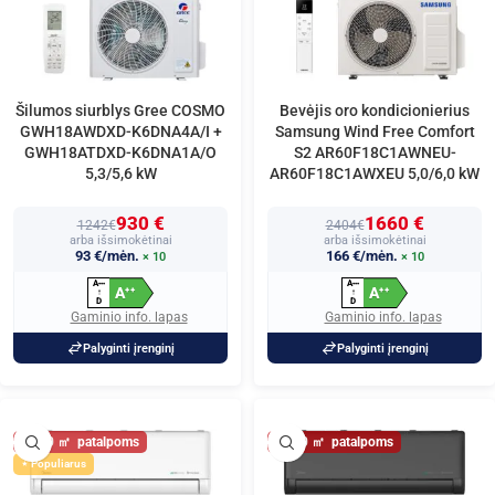
Šilumos siurblys Gree COSMO
Bevėjis oro kondicionierius
GWH18AWDXD-K6DNA4A/I +
Samsung Wind Free Comfort
GWH18ATDXD-K6DNA1A/O
S2 AR60F18C1AWNEU-
5,3/5,6 kW
AR60F18C1AWXEU 5,0/6,0 kW
930 €
1660 €
1242€
2404€
arba išsimokėtinai
arba išsimokėtinai
93 €/mėn.
166 €/mėn.
× 10
× 10
A
A
+
+
+
+
+
+
A
A
+
+
+
+
↑
↑
D
D
Gaminio info. lapas
Gaminio info. lapas
Palyginti įrenginį
Palyginti įrenginį
60
60
Populiarus