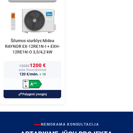
Šilumos siurblys Midea
RAYNOR EX-12RE1N-I + EXH-
12RE1N-O 3,5/4,2 kW
1200 €
1500€
arba išsimokėtinai
120 €/mėn.
× 10
A
+
+
+
A
+
+
+
↑
D
Palyginti įrenginį
NEMOKAMA KONSULTACIJA