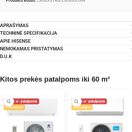
Produkto kodas:
CA50XS1AG/CA50XS1AW
APRAŠYMAS
TECHNINĖ SPECIFIKACIJA
APIE HISENSE
NEMOKAMAS PRISTATYMAS
D.U.K
Kitos prekės patalpoms iki 60 m²
60
60
Populiarus
Populiarus