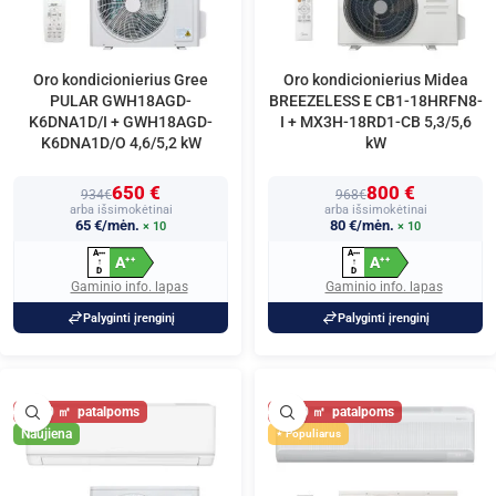
Oro kondicionierius Gree
Oro kondicionierius Midea
PULAR GWH18AGD-
BREEZELESS E CB1-18HRFN8-
K6DNA1D/I + GWH18AGD-
I + MX3H-18RD1-CB 5,3/5,6
K6DNA1D/O 4,6/5,2 kW
kW
650 €
800 €
934€
968€
arba išsimokėtinai
arba išsimokėtinai
65 €/mėn.
80 €/mėn.
× 10
× 10
A
A
+
+
+
+
+
+
A
A
+
+
+
+
↑
↑
D
D
Gaminio info. lapas
Gaminio info. lapas
Palyginti įrenginį
Palyginti įrenginį
60
60
Naujiena
Populiarus