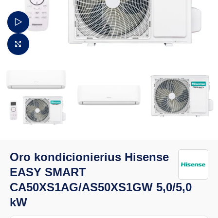
Žiūrėti video
Padidinti vaizdą
Oro kondicionierius Hisense
EASY SMART
CA50XS1AG/AS50XS1GW 5,0/5,0
kW