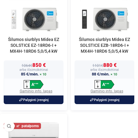
Šilumos siurblys Midea EZ
Šilumos siurblys Midea EZ
SOLSTICE EZ-18RD6-I +
SOLSTICE EZB-18RD6-I +
MX4H-18RD6 5,0/5,4 kW
MX4H-18RD6 5,0/5,4 kW
850 €
880 €
1064€
1101€
arba išsimokėtinai
arba išsimokėtinai
85 €/mėn.
88 €/mėn.
× 10
× 10
A
A
+
+
+
+
+
+
A
A
+
+
+
+
+
+
↑
↑
D
D
Gaminio info. lapas
Gaminio info. lapas
Palyginti įrenginį
Palyginti įrenginį
60