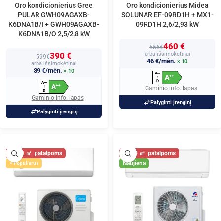
Oro kondicionierius Gree
Oro kondicionierius Midea
PULAR GWH09AGAXB-
SOLUNAR EF-09RD1H + MX1-
K6DNA1B/I + GWH09AGAXB-
09RD1H 2,6/2,93 kW
K6DNA1B/O 2,5/2,8 kW
460 €
556€
390 €
arba išsimokėtinai
599€
46 €/mėn.
× 10
arba išsimokėtinai
39 €/mėn.
× 10
A
+
+
+
A
+
+
↑
D
A
+
+
+
A
+
+
↑
Gaminio info. lapas
D
Gaminio info. lapas
Palyginti įrenginį
Palyginti įrenginį
30
30
Naujiena
Populiarus