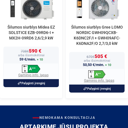
Šilumos siurblys Midea EZ
Šilumos siurblys Gree LOMO
SOLSTICE EZB-09RD6-I +
NORDIC GWH09QCXB-
MX2H-09RD6 2,6/2,9 kW
K6DNC2F/I + GWH09AFC-
K6DNA2F/O 2,7/3,0 kW
590 €
738€
arba išsimokėtinai
505 €
670€
59 €/mėn.
× 10
arba išsimokėtinai
50,50 €/mėn.
× 10
A
+
+
+
A
+
+
+
↑
D
A
+
+
+
A
+
+
↑
Gaminio info. lapas
D
Gaminio info. lapas
Palyginti įrenginį
Palyginti įrenginį
NEMOKAMA KONSULTACIJA
APTARKIME JŪSŲ PROJEKTĄ