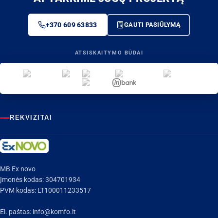
+370 609 63833
GAUTI PASIŪLYMĄ
ATSISKAITYMO BŪDAI
REKVIZITAI
MB Ex novo
Įmonės kodas: 304701934
PVM kodas: LT100011233517
El. paštas:
info@komfo.lt