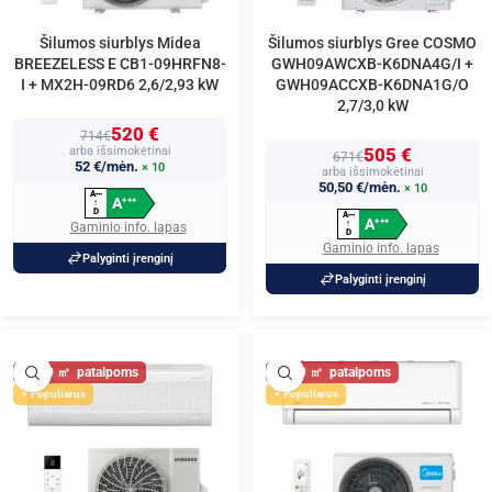
Šilumos siurblys Midea
Šilumos siurblys Gree COSMO
BREEZELESS E CB1-09HRFN8-
GWH09AWCXB-K6DNA4G/I +
I + MX2H-09RD6 2,6/2,93 kW
GWH09ACCXB-K6DNA1G/O
2,7/3,0 kW
520 €
714€
arba išsimokėtinai
505 €
671€
52 €/mėn.
× 10
arba išsimokėtinai
50,50 €/mėn.
× 10
A
+
+
+
A
+
+
+
↑
D
A
+
+
+
A
+
+
+
↑
Gaminio info. lapas
D
Gaminio info. lapas
Palyginti įrenginį
Palyginti įrenginį
30
30
Populiarus
Populiarus