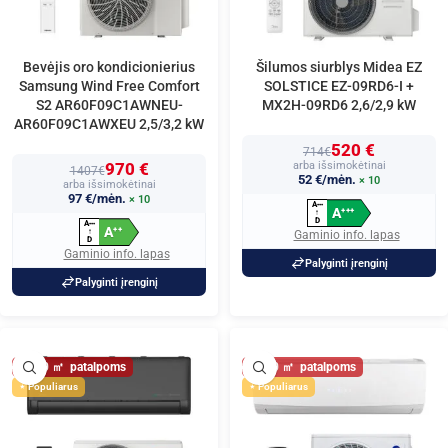
Bevėjis oro kondicionierius
Šilumos siurblys Midea EZ
Samsung Wind Free Comfort
SOLSTICE EZ-09RD6-I +
S2 AR60F09C1AWNEU-
MX2H-09RD6 2,6/2,9 kW
AR60F09C1AWXEU 2,5/3,2 kW
520 €
714€
970 €
arba išsimokėtinai
1407€
52 €/mėn.
× 10
arba išsimokėtinai
97 €/mėn.
× 10
A
+
+
+
A
+
+
+
↑
D
A
+
+
+
A
+
+
↑
Gaminio info. lapas
D
Gaminio info. lapas
Palyginti įrenginį
Palyginti įrenginį
30
30
Populiarus
Populiarus