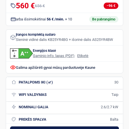
560 €
656 €
−96 €
arba išsimokėtinai
56 € /mėn.
× 10
Be pabrangimo
Įrangos komplektą sudaro
Sieninė vidinė dalis KB25YR4BG + išorinė dalis AS25YR4BW
Energijos klasė
A
+
+
+
A
+
+
↑
Gaminio info. lapas (PDF)
·
Etiketė
D
Galima apžiūrėti gyvai mūsų parduotuvėje Kaune
PATALPOMS IKI (㎡)
30
WIFI VALDYMAS
Taip
NOMINALI GALIA
2.6/2.7 kW
PREKĖS SPALVA
Balta