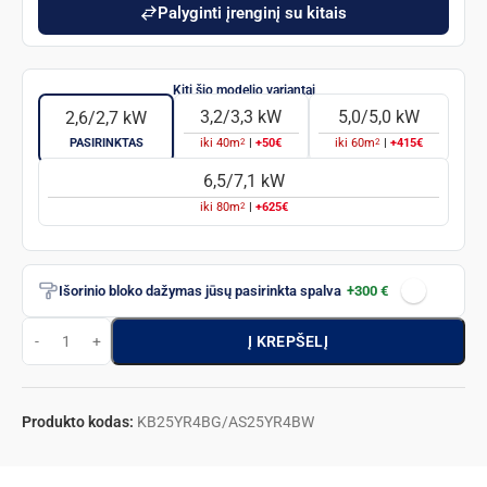
Palyginti įrenginį su kitais
3,2/3,3 kW
5,0/5,0 kW
2,6/2,7 kW
2
2
PASIRINKTAS
iki
40
m
|
+50€
iki
60
m
|
+415€
6,5/7,1 kW
2
iki
80
m
|
+625€
Išorinio bloko dažymas jūsų pasirinkta spalva
+300 €
Į KREPŠELĮ
Produkto kodas:
KB25YR4BG/AS25YR4BW