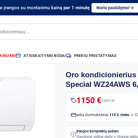
te įrangos su montavimu kainą
per 1 minutę
Noriu pasiūlymo!
RANGIMO
ATSISKAITYMO BŪDAI
PREKIŲ PRISTATYMAS
Oro kondicionierius
Special WZ24AWS 6,
1150 €
1537 €
arba išsimokėtinai
115 € /mėn.
× 1
Įrangos komplektą sudaro
Sienininė vidinė dalis + Išorinė da