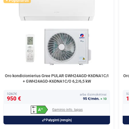
Populiarus
Oro kondicionierius Gree PULAR GWH24AGD-K6DNA1C/I
Or
+ GWH24AGD-K6DNA1C/O 6,2/6,5 kW
1267€
1
arba išsimokėtinai
950 €
1
95 €/mėn.
× 10
A
+
+
+
A
Gaminio info. lapas
+
+
↑
D
Palyginti įrenginį