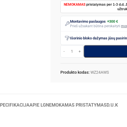
NEMOKAMAS
pristatymas per 1-3 d.d. 
užtruk
Montavimo paslaugos
+300 €
Prieš užsakant būtina perskaityti
mon
Išorinio bloko dažymas jūsų pasiri
Produkto kodas:
WZ24AWS
PECIFIKACIJA
APIE LG
NEMOKAMAS PRISTATYMAS
D.U.K