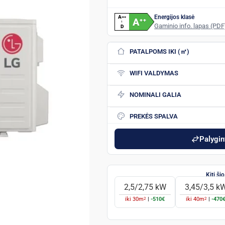
Energijos klasė
A
+
+
+
A
+
+
↑
Gaminio info. lapas (PDF
D
PATALPOMS IKI (㎡)
WIFI VALDYMAS
NOMINALI GALIA
PREKĖS SPALVA
Palygint
2,5/2,75 kW
3,45/3,5 k
2
2
iki
30
m
|
-510€
iki
40
m
|
-470