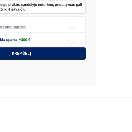
Jeigu prekės sandelyje neturime, pristatymas gali
ti iki 4 savaičių.
tavimo sąlygas
nkta spalva
+300 €
Į KREPŠELĮ