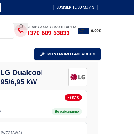
SUSISIEKITE SU MUMIS
NEMOKAMA KONSULTACIJA
0.00
€
+370 609 63833
MONTAVIMO PASLAUGOS
 LG Dualcool
95/6,95 kW
−387 €
0
Be pabrangimo
lis (WZ24AWS)