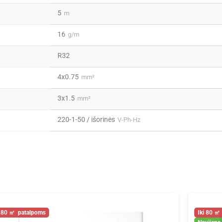
5
m
16
g/m
R32
4x0.75
mm²
3x1.5
mm²
220-1-50 / išorinės
V-Ph-Hz
80
80