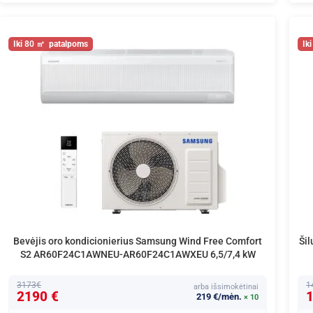
80
Bevėjis oro kondicionierius Samsung Wind Free Comfort
Ši
S2 AR60F24C1AWNEU-AR60F24C1AWXEU 6,5/7,4 kW
3173€
1
arba išsimokėtinai
2190 €
1
219 €/mėn.
× 10