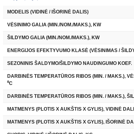
MODELIS (VIDINĖ / IŠORINĖ DALIS)
VĖSINIMO GALIA (MIN./NOM./MAKS.), KW
ŠILDYMO GALIA (MIN./NOM./MAKS.), KW
ENERGIJOS EFEKTYVUMO KLASĖ (VĖSINIMAS / ŠILD
SEZONINIS ŠALDYMO/ŠILDYMO NAUDINGUMO KOEF.
DARBINĖS TEMPERATŪROS RIBOS (MIN. / MAKS.), VĖ
⁰C
DARBINĖS TEMPERATŪROS RIBOS (MIN. / MAKS.), ŠI
MATMENYS (PLOTIS X AUKŠTIS X GYLIS), VIDINĖ DAL
MATMENYS (PLOTIS X AUKŠTIS X GYLIS), IŠORINĖ DA