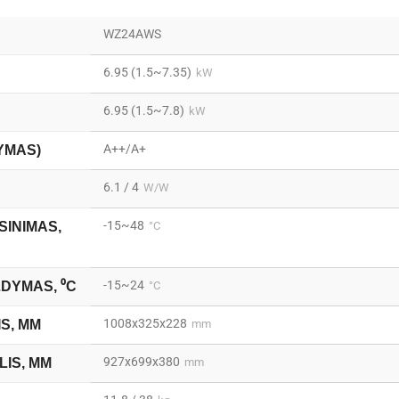
WZ24AWS
6.95 (1.5~7.35)
kW
6.95 (1.5~7.8)
kW
A++/A+
YMAS)
6.1 / 4
W/W
-15~48
SINIMAS,
°C
-15~24
LDYMAS, ⁰C
°C
1008x325x228
IS, MM
mm
927x699x380
LIS, MM
mm