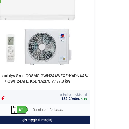
s siurblys Gree COSMO GWH24AWEXF-K6DNA4B/I
+ GWH24AFE-K6DNA2I/O 7,1/7,8 kW
arba išsimokėtinai
 €
122 €/mėn.
× 10
A
+
+
+
A
Gaminio info. lapas
+
+
↑
D
Palyginti įrenginį