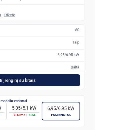
)
·
Etiketė
80
Taip
6.95/6.95 kW
Balta
i įrenginį su kitais
W
5,05/5,1 kW
6,95/6,95 kW
2
€
iki
60
m
|
-155€
PASIRINKTAS