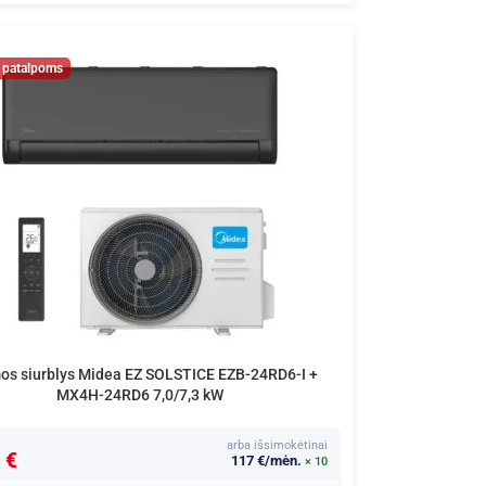
os siurblys Midea EZ SOLSTICE EZB-24RD6-I +
MX4H-24RD6 7,0/7,3 kW
arba išsimokėtinai
 €
117 €/mėn.
× 10