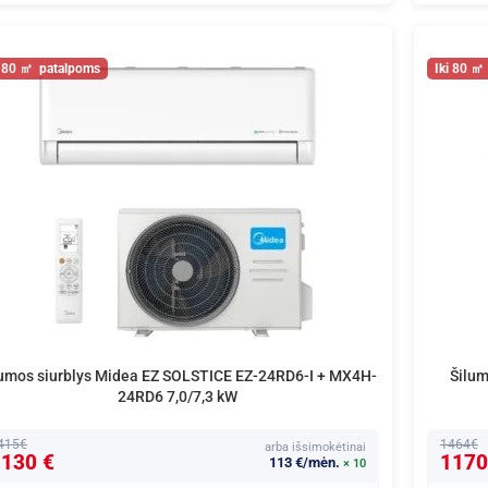
80
80
lumos siurblys Midea EZ SOLSTICE EZ-24RD6-I + MX4H-
Šilum
24RD6 7,0/7,3 kW
415€
1464€
arba išsimokėtinai
130 €
1170
113 €/mėn.
× 10