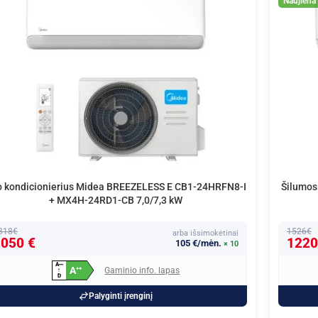
Naujiena
o kondicionierius Midea BREEZELESS E CB1-24HRFN8-I
Šilumo
+ MX4H-24RD1-CB 7,0/7,3 kW
318€
1526€
arba išsimokėtinai
050 €
1220
105 €/mėn.
× 10
A
+
+
+
A
Gaminio info. lapas
+
+
↑
D
Palyginti įrenginį