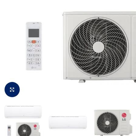
Padidinti vaizdą