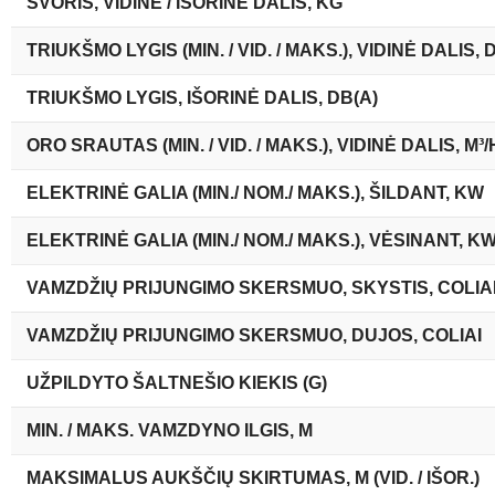
SVORIS, VIDINĖ / IŠORINĖ DALIS, KG
TRIUKŠMO LYGIS (MIN. / VID. / MAKS.), VIDINĖ DALIS, 
TRIUKŠMO LYGIS, IŠORINĖ DALIS, DB(A)
ORO SRAUTAS (MIN. / VID. / MAKS.), VIDINĖ DALIS, M³/
ELEKTRINĖ GALIA (MIN./ NOM./ MAKS.), ŠILDANT, KW
ELEKTRINĖ GALIA (MIN./ NOM./ MAKS.), VĖSINANT, K
VAMZDŽIŲ PRIJUNGIMO SKERSMUO, SKYSTIS, COLIA
VAMZDŽIŲ PRIJUNGIMO SKERSMUO, DUJOS, COLIAI
UŽPILDYTO ŠALTNEŠIO KIEKIS (G)
MIN. / MAKS. VAMZDYNO ILGIS, M
MAKSIMALUS AUKŠČIŲ SKIRTUMAS, M (VID. / IŠOR.)