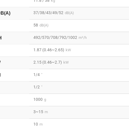
11.8 / 38
kg
37/38/43/49/52
DB(A)
dB(A)
58
dB(A)
492/570/708/792/1002
H
m³/h
1.87 (0.46~2.65)
kW
2.15 (0.46~2.7)
W
kW
1/4
I
"
1/2
"
1000
g
3~15
m
10
m