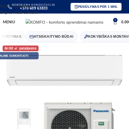
NEMOKAMA KONSULTACIJA
Skip to navigation
PASIŪLYMAS PER 1 MIN.
+370 609 63833
Skip to main content
0
0.00
MENIU
TATYMAS
ATSISKAITYMO BŪDAI
KOKYBIŠKAS MONTAVIM
60
ALIME SUMONTUOTI