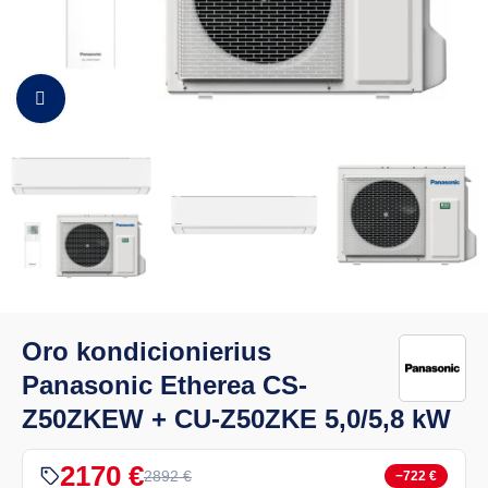
Padidinti vaizdą
Oro kondicionierius
Panasonic Etherea CS-
Z50ZKEW + CU-Z50ZKE 5,0/5,8 kW
2170 €
2892 €
−722 €