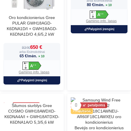
arba išsimokėtinai
80 €/mėn.
× 10
A
+
+
+
A
+
+
↑
Oro kondicionierius Gree
D
Gaminio info. lapas
PULAR GWH18AGD-
K6DNA1D/I + GWH18AGD-
Palyginti įrenginį
K6DNA1D/O 4,6/5,2 kW
650 €
934€
arba išsimokėtinai
65 €/mėn.
× 10
A
+
+
+
A
+
+
↑
D
Gaminio info. lapas
Palyginti įrenginį
60
Šilumos siurblys Gree
60
COSMO GWH18AWDXD-
Naujiena
Populiarus
K6DNA4A/I + GWH18ATDXD-
K6DNA1A/O 5,3/5,6 kW
Bevėjis oro kondicionierius