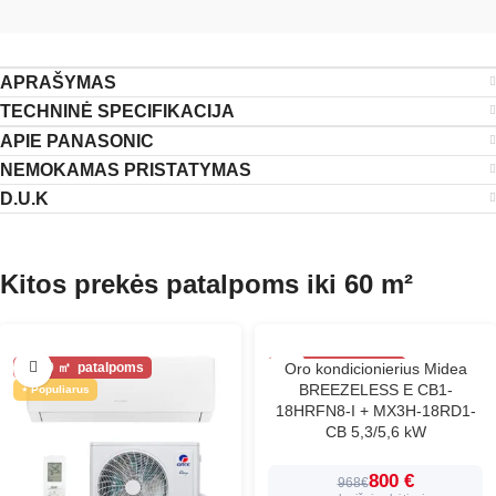
APRAŠYMAS
TECHNINĖ SPECIFIKACIJA
APIE PANASONIC
NEMOKAMAS PRISTATYMAS
D.U.K
Kitos prekės patalpoms iki 60 m²
60
Oro kondicionierius Midea
60
BREEZELESS E CB1-
Populiarus
Populiarus
18HRFN8-I + MX3H-18RD1-
CB 5,3/5,6 kW
800 €
968€