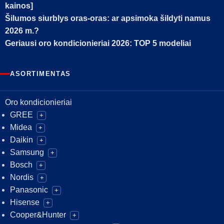
kainos]
Šilumos siurblys oras-oras: ar apsimoka šildyti namus
2026 m.?
Geriausi oro kondicionieriai 2026: TOP 5 modeliai
ASORTIMENTAS
Oro kondicionieriai
GREE
+
Midea
+
Daikin
+
Samsung
+
Bosch
+
Nordis
+
Panasonic
+
Hisense
+
Cooper&Hunter
+