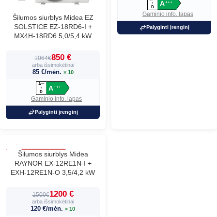
A
+
+
+
↑
D
Gaminio info. lapas
Šilumos siurblys Midea EZ
SOLSTICE EZ-18RD6-I +
Palyginti įrenginį
MX4H-18RD6 5,0/5,4 kW
850 €
1064€
arba išsimokėtinai
85 €/mėn.
× 10
A
+
+
+
A
+
+
+
↑
D
Gaminio info. lapas
Palyginti įrenginį
60
Šilumos siurblys Midea
RAYNOR EX-12RE1N-I +
EXH-12RE1N-O 3,5/4,2 kW
1200 €
1500€
arba išsimokėtinai
120 €/mėn.
× 10