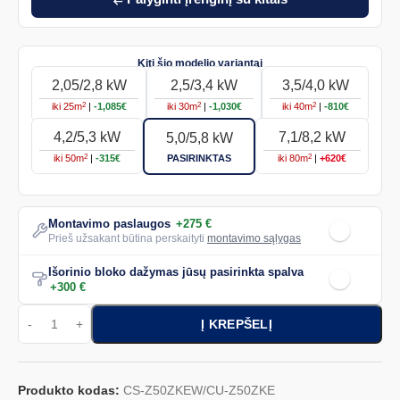
2,05/2,8 kW
2,5/3,4 kW
3,5/4,0 kW
iki
25
m
|
-1,085€
iki
30
m
|
-1,030€
iki
40
m
|
-810€
2
2
2
4,2/5,3 kW
7,1/8,2 kW
5,0/5,8 kW
iki
50
m
|
-315€
PASIRINKTAS
iki
80
m
|
+620€
2
2
Montavimo paslaugos
+275 €
Prieš užsakant būtina perskaityti
montavimo sąlygas
Išorinio bloko dažymas jūsų pasirinkta spalva
+300 €
Į KREPŠELĮ
Produkto kodas:
CS-Z50ZKEW/CU-Z50ZKE