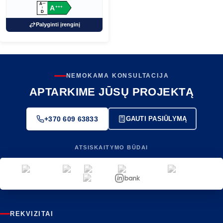
A
+
+
+
A
+
+
+
↑
D
Palyginti įrenginį
NEMOKAMA KONSULTACIJA
APTARKIME JŪSŲ PROJEKTĄ
+370 609 63833
GAUTI PASIŪLYMĄ
ATSISKAITYMO BŪDAI
REKVIZITAI