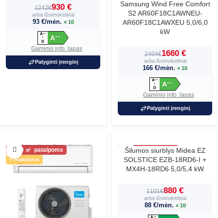
Samsung Wind Free Comfort
930 €
1242€
S2 AR60F18C1AWNEU-
arba išsimokėtinai
93 €/mėn.
AR60F18C1AWXEU 5,0/6,0
× 10
kW
A
+
+
+
A
+
+
↑
D
Gaminio info. lapas
1660 €
2404€
arba išsimokėtinai
Palyginti įrenginį
166 €/mėn.
× 10
A
+
+
+
A
+
+
↑
D
Gaminio info. lapas
Palyginti įrenginį
60
Šilumos siurblys Midea EZ
60
SOLSTICE EZB-18RD6-I +
Populiarus
MX4H-18RD6 5,0/5,4 kW
880 €
1101€
arba išsimokėtinai
88 €/mėn.
× 10
A
+
+
+