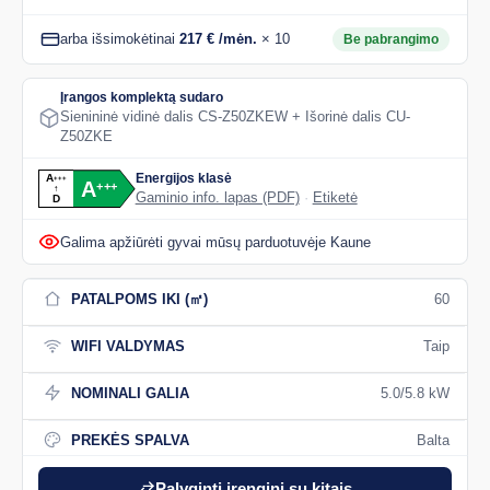
arba išsimokėtinai
217 € /mėn.
× 10
Be pabrangimo
Įrangos komplektą sudaro
Sienininė vidinė dalis CS-Z50ZKEW + Išorinė dalis CU-
Z50ZKE
Energijos klasė
A
+
+
+
A
+
+
+
↑
Gaminio info. lapas (PDF)
·
Etiketė
D
Galima apžiūrėti gyvai mūsų parduotuvėje Kaune
PATALPOMS IKI (㎡)
60
WIFI VALDYMAS
Taip
NOMINALI GALIA
5.0/5.8 kW
PREKĖS SPALVA
Balta
Palyginti įrenginį su kitais