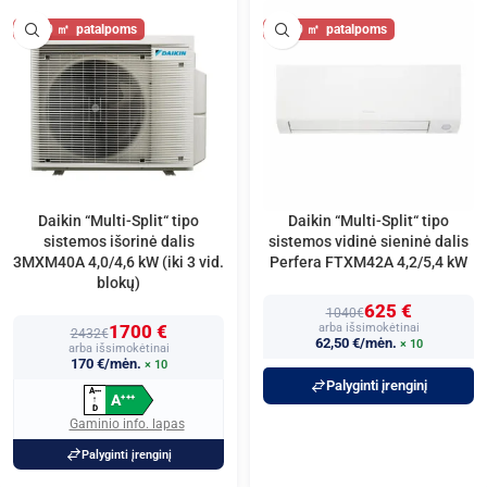
50
50
Daikin “Multi-Split“ tipo
Daikin “Multi-Split“ tipo
sistemos išorinė dalis
sistemos vidinė sieninė dalis
3MXM40A 4,0/4,6 kW (iki 3 vid.
Perfera FTXM42A 4,2/5,4 kW
blokų)
625 €
1040€
1700 €
arba išsimokėtinai
2432€
62,50 €/mėn.
× 10
arba išsimokėtinai
170 €/mėn.
× 10
Palyginti įrenginį
A
+
+
+
A
+
+
+
↑
D
Gaminio info. lapas
Palyginti įrenginį