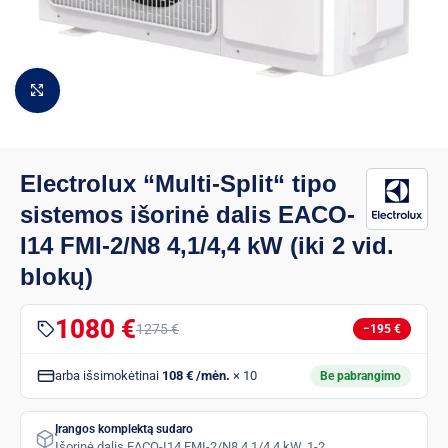
Padidinti vaizdą
Electrolux “Multi-Split“ tipo
sistemos išorinė dalis EACO-
I14 FMI-2/N8 4,1/4,4 kW (iki 2 vid.
blokų)
1080 €
1275 €
−195 €
arba išsimokėtinai
108 € /mėn.
× 10
Be pabrangimo
Įrangos komplektą sudaro
Išorinė dalis EACO-I14 FMI-2/N8 4,1/4,4 kW, 1-2