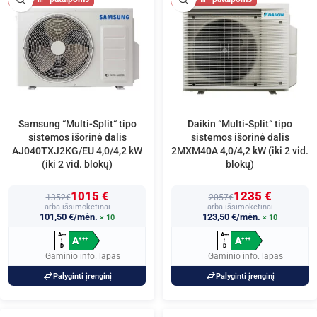
Samsung “Multi-Split“ tipo
Daikin “Multi-Split“ tipo
sistemos išorinė dalis
sistemos išorinė dalis
AJ040TXJ2KG/EU 4,0/4,2 kW
2MXM40A 4,0/4,2 kW (iki 2 vid.
(iki 2 vid. blokų)
blokų)
1015 €
1235 €
1352€
2057€
arba išsimokėtinai
arba išsimokėtinai
101,50 €/mėn.
123,50 €/mėn.
× 10
× 10
A
A
+
+
+
+
+
+
A
A
+
+
+
+
+
+
↑
↑
D
D
Gaminio info. lapas
Gaminio info. lapas
Palyginti įrenginį
Palyginti įrenginį