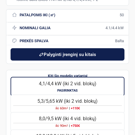
PATALPOMS IKI (㎡)
50
NOMINALI GALIA
4.1/4.4 kW
PREKĖS SPALVA
Balta
Palyginti įrenginį su kitais
4,1/4,4 kW (iki 2 vid. blokų)
PASIRINKTAS
5,3/5,65 kW (iki 2 vid. blokų)
2
iki
60
m
|
+110€
8,0/9,5 kW (iki 4 vid. blokų)
2
iki
90
m
|
+750€