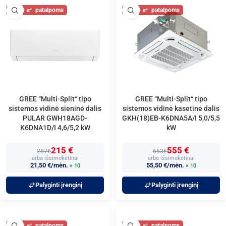
50
50
GREE “Multi-Split“ tipo
GREE “Multi-Split“ tipo
sistemos vidinė sieninė dalis
sistemos vidinė kasetinė dalis
PULAR GWH18AGD-
GKH(18)EB-K6DNA5A/I 5,0/5,5
K6DNA1D/I 4,6/5,2 kW
kW
215 €
555 €
287€
653€
arba išsimokėtinai
arba išsimokėtinai
21,50 €/mėn.
55,50 €/mėn.
× 10
× 10
Palyginti įrenginį
Palyginti įrenginį
50
50