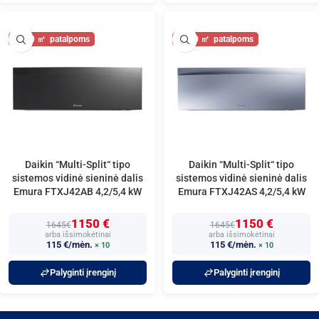
50
50
Daikin “Multi-Split“ tipo
Daikin “Multi-Split“ tipo
sistemos vidinė sieninė dalis
sistemos vidinė sieninė dalis
Emura FTXJ42AB 4,2/5,4 kW
Emura FTXJ42AS 4,2/5,4 kW
1150 €
1150 €
1645€
1645€
arba išsimokėtinai
arba išsimokėtinai
115 €/mėn.
115 €/mėn.
× 10
× 10
Palyginti įrenginį
Palyginti įrenginį