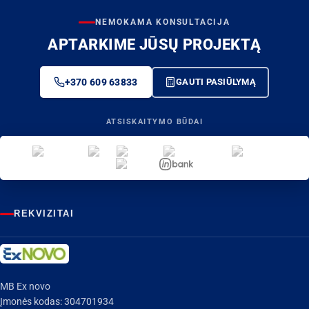
NEMOKAMA KONSULTACIJA
APTARKIME JŪSŲ PROJEKTĄ
+370 609 63833
GAUTI PASIŪLYMĄ
ATSISKAITYMO BŪDAI
REKVIZITAI
MB Ex novo
Įmonės kodas: 304701934