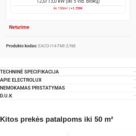
12,0/13,0 kW (iki 5 vid. blokų)
2
iki
130
m
|
+1,720€
Neturime
Produkto kodas:
EACO-I14 FMI-2/N8
TECHNINĖ SPECIFIKACIJA
APIE ELECTROLUX
NEMOKAMAS PRISTATYMAS
D.U.K
Kitos prekės patalpoms iki 50 m²