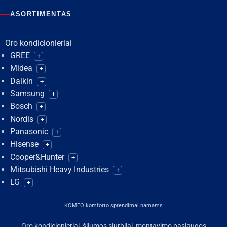
ASORTIMENTAS
Oro kondicionieriai
GREE
+
Midea
+
Daikin
+
Samsung
+
Bosch
+
Nordis
+
Panasonic
+
Hisense
+
Cooper&Hunter
+
Mitsubishi Heavy Industries
+
LG
+
KOMFO komforto sprendimai namams
Oro kondicionieriai, šilumos siurbliai, montavimo paslaugos