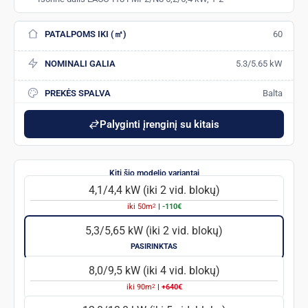
PATALPOMS IKI (㎡)
60
NOMINALI GALIA
5.3/5.65 kW
PREKĖS SPALVA
Balta
Palyginti įrenginį su kitais
4,1/4,4 kW (iki 2 vid. blokų)
2
iki
50
m
|
-110€
5,3/5,65 kW (iki 2 vid. blokų)
PASIRINKTAS
8,0/9,5 kW (iki 4 vid. blokų)
2
iki
90
m
|
+640€