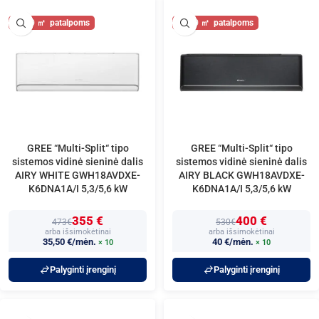
60
60
GREE “Multi-Split“ tipo
GREE “Multi-Split“ tipo
sistemos vidinė sieninė dalis
sistemos vidinė sieninė dalis
AIRY WHITE GWH18AVDXE-
AIRY BLACK GWH18AVDXE-
K6DNA1A/I 5,3/5,6 kW
K6DNA1A/I 5,3/5,6 kW
355 €
400 €
473€
530€
arba išsimokėtinai
arba išsimokėtinai
35,50 €/mėn.
40 €/mėn.
× 10
× 10
Palyginti įrenginį
Palyginti įrenginį