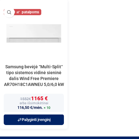
60
Samsung bevėjė “Multi-Split“
tipo sistemos vidinė sieninė
dalis Wind Free Premiere
AR70H18C1AWNEU 5,0/6,0 kW
1165 €
1552€
arba išsimokėtinai
116,50 €/mėn.
× 10
Palyginti įrenginį