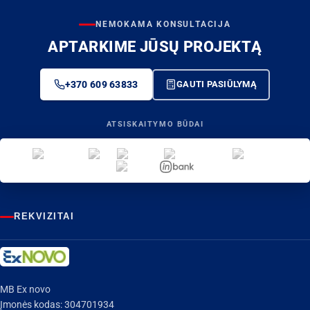
NEMOKAMA KONSULTACIJA
APTARKIME JŪSŲ PROJEKTĄ
+370 609 63833
GAUTI PASIŪLYMĄ
ATSISKAITYMO BŪDAI
REKVIZITAI
MB Ex novo
Įmonės kodas: 304701934