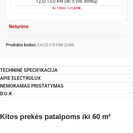
12,0/13,0 kW (iki 5 vid. blokų)
2
iki
130
m
|
+1,610€
Neturime
Produkto kodas:
EACO-I18 FMI-2/N8
TECHNINĖ SPECIFIKACIJA
APIE ELECTROLUX
NEMOKAMAS PRISTATYMAS
D.U.K
Kitos prekės patalpoms iki 60 m²