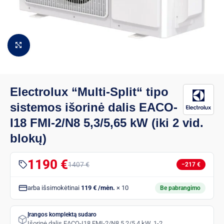
Padidinti vaizdą
Electrolux “Multi-Split“ tipo
sistemos išorinė dalis EACO-
I18 FMI-2/N8 5,3/5,65 kW (iki 2 vid.
blokų)
1190 €
1407 €
−217 €
arba išsimokėtinai
119 € /mėn.
× 10
Be pabrangimo
Įrangos komplektą sudaro
Išorinė dalis EACO-I18 FMI-2/N8 5,2/5,4 kW, 1-2