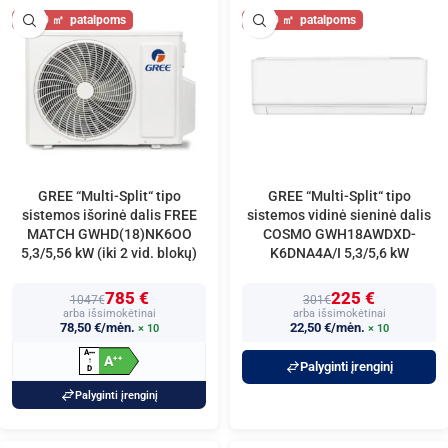
60
60
GREE “Multi-Split“ tipo
GREE “Multi-Split“ tipo
sistemos išorinė dalis FREE
sistemos vidinė sieninė dalis
MATCH GWHD(18)NK6OO
COSMO GWH18AWDXD-
5,3/5,56 kW (iki 2 vid. blokų)
K6DNA4A/I 5,3/5,6 kW
785 €
225 €
1047€
301€
arba išsimokėtinai
arba išsimokėtinai
78,50 €/mėn.
22,50 €/mėn.
× 10
× 10
A
+
+
+
A
+
+
↑
Palyginti įrenginį
D
Palyginti įrenginį