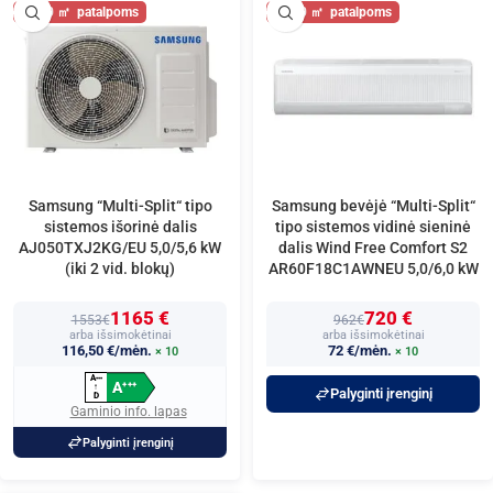
60
60
Samsung “Multi-Split“ tipo
Samsung bevėjė “Multi-Split“
sistemos išorinė dalis
tipo sistemos vidinė sieninė
AJ050TXJ2KG/EU 5,0/5,6 kW
dalis Wind Free Comfort S2
(iki 2 vid. blokų)
AR60F18C1AWNEU 5,0/6,0 kW
1165 €
720 €
1553€
962€
arba išsimokėtinai
arba išsimokėtinai
116,50 €/mėn.
72 €/mėn.
× 10
× 10
A
+
+
+
A
+
+
+
↑
Palyginti įrenginį
D
Gaminio info. lapas
Palyginti įrenginį