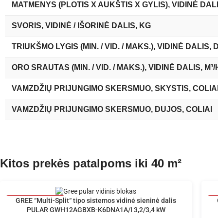
MATMENYS (PLOTIS X AUKŠTIS X GYLIS), VIDINĖ DAL
SVORIS, VIDINĖ / IŠORINĖ DALIS, KG
TRIUKŠMO LYGIS (MIN. / VID. / MAKS.), VIDINĖ DALIS, 
ORO SRAUTAS (MIN. / VID. / MAKS.), VIDINĖ DALIS, M³/
VAMZDŽIŲ PRIJUNGIMO SKERSMUO, SKYSTIS, COLIA
VAMZDŽIŲ PRIJUNGIMO SKERSMUO, DUJOS, COLIAI
Kitos prekės patalpoms iki 40 m²
40
GREE “Multi-Split“ tipo sistemos vidinė sieninė dalis
PULAR GWH12AGBXB-K6DNA1A/I 3,2/3,4 kW