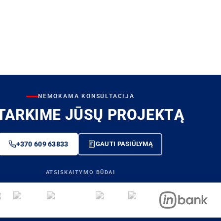
NEMOKAMA KONSULTACIJA
TARKIME JŪSŲ PROJEKTĄ
+370 609 63833
GAUTI PASIŪLYMĄ
ATSISKAITYMO BŪDAI