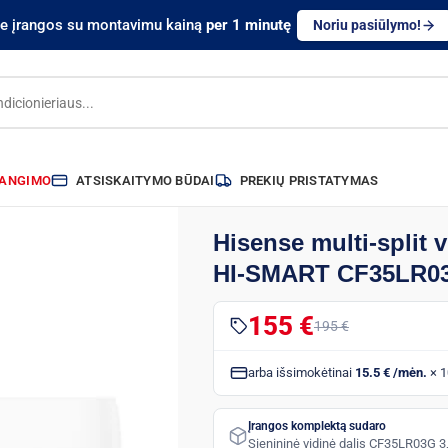
te įrangos su montavimu kainą
per 1 minutę
Noriu pasiūlymo!
RANGIMO
ATSISKAITYMO BŪDAI
PREKIŲ PRISTATYMAS
Hisense multi-split v
HI-SMART CF35LR03
155 €
195 €
arba išsimokėtinai
15.5 € /mėn.
× 1
Įrangos komplektą sudaro
Sienininė vidinė dalis CF35LR03G 3