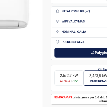
PATALPOMS IKI (㎡)
WIFI VALDYMAS
NOMINALI GALIA
PREKĖS SPALVA
Palygint
2,6/2,7 kW
3,4/3,8 k
2
iki
30
m
|
-10€
PASIRINKTAS
NEMOKAMAS
pristatymas per 1-3 d.d. 
užtruk