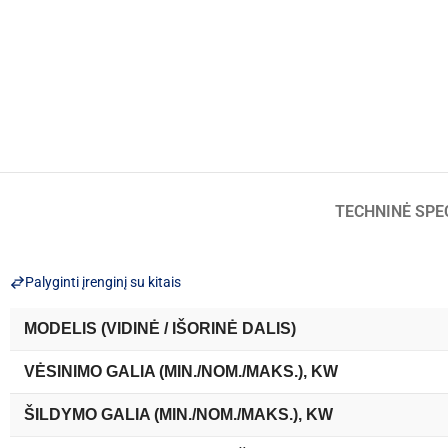
TECHNINĖ SPE
Palyginti įrenginį su kitais
MODELIS (VIDINĖ / IŠORINĖ DALIS)
VĖSINIMO GALIA (MIN./NOM./MAKS.), KW
ŠILDYMO GALIA (MIN./NOM./MAKS.), KW