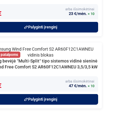
arba išsimokėtinai
€
23 €/mėn.
× 10
Palyginti įrenginį
bevėjė “Multi-Split“ tipo sistemos vidinė sieninė
ind Free Comfort S2 AR60F12C1AWNEU 3,5/3,5 kW
arba išsimokėtinai
€
47 €/mėn.
× 10
Palyginti įrenginį