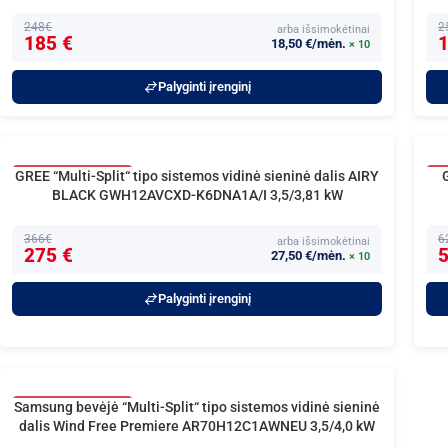
2
248€
arba išsimokėtinai
1
185 €
18,50 €/mėn.
× 10
Palyginti įrenginį
GREE “Multi-Split“ tipo sistemos vidinė sieninė dalis AIRY
40
BLACK GWH12AVCXD-K6DNA1A/I 3,5/3,81 kW
366€
6
arba išsimokėtinai
275 €
5
27,50 €/mėn.
× 10
Palyginti įrenginį
Samsung bevėjė “Multi-Split“ tipo sistemos vidinė sieninė
40
dalis Wind Free Premiere AR70H12C1AWNEU 3,5/4,0 kW