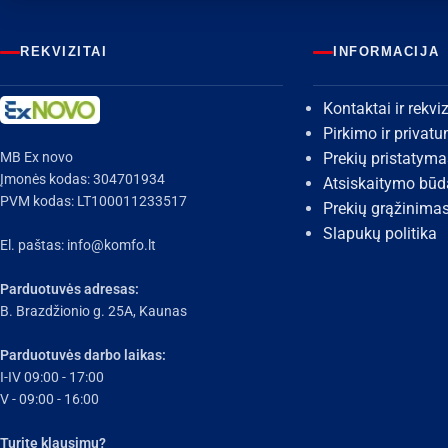
REKVIZITAI
INFORMACIJA
Kontaktai ir rekviz
Pirkimo ir privat
MB Ex novo
Prekių pristatyma
Įmonės kodas: 304701934
Atsiskaitymo būd
PVM kodas: LT100011233517
Prekių grąžinima
Slapukų politika
El. paštas:
info@komfo.lt
Parduotuvės adresas:
B. Brazdžionio g. 25A, Kaunas
Parduotuvės darbo laikas:
I-IV 09:00 - 17:00
V - 09:00 - 16:00
Turite klausimų?