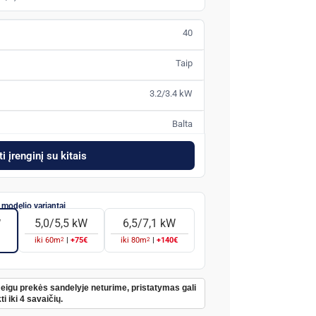
40
Taip
3.2/3.4 kW
Balta
i įrenginį su kitais
5,0/5,5 kW
6,5/7,1 kW
W
2
2
iki
60
m
|
+75€
iki
80
m
|
+140€
Jeigu prekės sandelyje neturime, pristatymas gali
ti iki 4 savaičių.