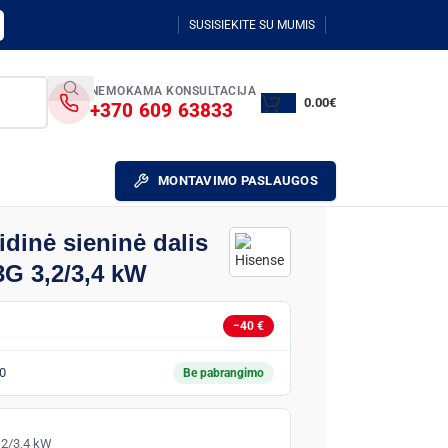
SUSISIEKITE SU MUMIS
NEMOKAMA KONSULTACIJA
0.00
€
+370 609 63833
MONTAVIMO PASLAUGOS
idinė sieninė dalis
G 3,2/3,4 kW
−40 €
0
Be pabrangimo
,2/3,4 kW