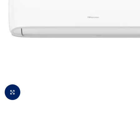
Padidinti vaizdą