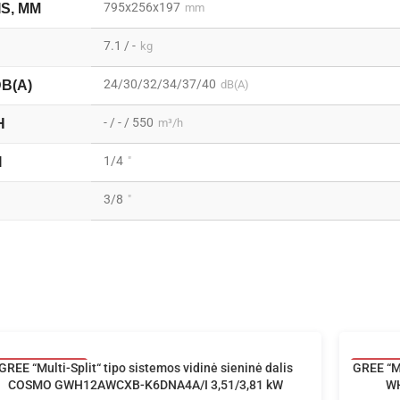
795x256x197
IS, MM
mm
7.1 / -
kg
24/30/32/34/37/40
DB(A)
dB(A)
- / - / 550
H
m³/h
1/4
I
"
3/8
"
GREE “Multi-Split“ tipo sistemos vidinė sieninė dalis
40
GREE “Mu
40
COSMO GWH12AWCXB-K6DNA4A/I 3,51/3,81 kW
WH