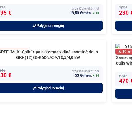
57€
309€
arba išsimokėtinai
95 €
230 
19,50 €/mėn.
× 10
Palyginti įrenginį
GREE “Multi-Split“ tipo sistemos vidinė kasetinė dalis
40
40
GKH(12)EB-K6DNA5A/I 3,5/4,0 kW
Samsung 
dalis W
24€
arba išsimokėtinai
30 €
53 €/mėn.
× 10
624€
470 
Palyginti įrenginį