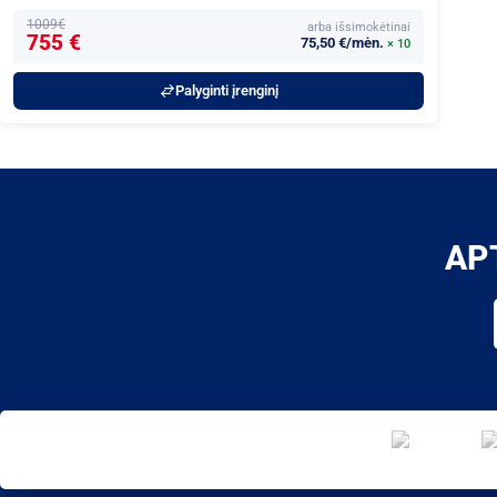
1009€
arba išsimokėtinai
755 €
75,50 €/mėn.
× 10
Palyginti įrenginį
AP