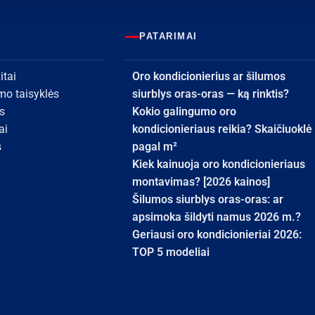
PATARIMAI
itai
Oro kondicionierius ar šilumos
umo taisyklės
siurblys oras-oras — ką rinktis?
s
Kokio galingumo oro
ai
kondicionieriaus reikia? Skaičiuoklė
s
pagal m²
Kiek kainuoja oro kondicionieriaus
montavimas? [2026 kainos]
Šilumos siurblys oras-oras: ar
apsimoka šildyti namus 2026 m.?
Geriausi oro kondicionieriai 2026:
TOP 5 modeliai