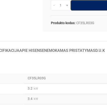
Produkto kodas:
CF35LR03G
CIFIKACIJA
APIE HISENSE
NEMOKAMAS PRISTATYMAS
D.U.K
CF35LR03G
3.2
kW
3.4
kW