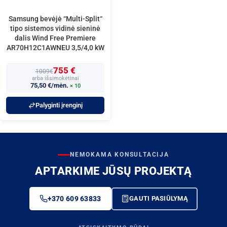
Samsung bevėjė “Multi-Split“
tipo sistemos vidinė sieninė
dalis Wind Free Premiere
AR70H12C1AWNEU 3,5/4,0 kW
755 €
1009€
arba išsimokėtinai
75,50 €/mėn.
× 10
Palyginti įrenginį
NEMOKAMA KONSULTACIJA
APTARKIME JŪSŲ PROJEKTĄ
+370 609 63833
GAUTI PASIŪLYMĄ