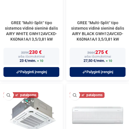
GREE “Multi-Split“ tipo
GREE “Multi-Split“ tipo
sistemos vidinė sieninė dalis
sistemos vidinė sieninė dalis
AIRY WHITE GWH12AVCXD-
AIRY BLACK GWH12AVCXD-
K6DNA1A/I 3,5/3,81 kW
K6DNA1A/I 3,5/3,81 kW
230 €
275 €
309€
366€
arba išsimokėtinai
arba išsimokėtinai
23 €/mėn.
27,50 €/mėn.
× 10
× 10
Palyginti įrenginį
Palyginti įrenginį
40
40