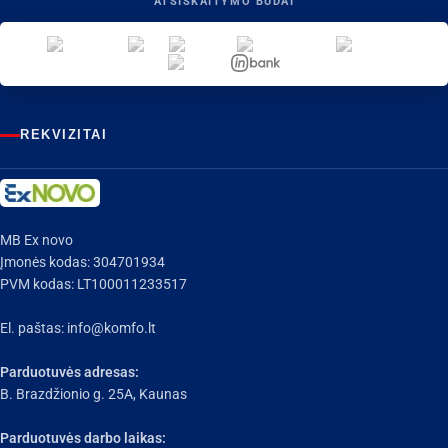
ATSISKAITYMO BŪDAI
REKVIZITAI
MB Ex novo
Įmonės kodas: 304701934
PVM kodas: LT100011233517
El. paštas:
info@komfo.lt
Parduotuvės adresas:
B. Brazdžionio g. 25A, Kaunas
Parduotuvės darbo laikas: