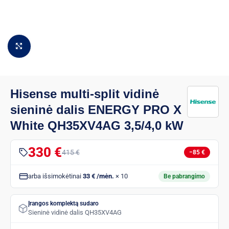
Padidinti vaizdą
Hisense multi-split vidinė
sieninė dalis ENERGY PRO X
White QH35XV4AG 3,5/4,0 kW
330 €
415 €
−85 €
arba išsimokėtinai
33 € /mėn.
× 10
Be pabrangimo
Įrangos komplektą sudaro
Sieninė vidinė dalis QH35XV4AG