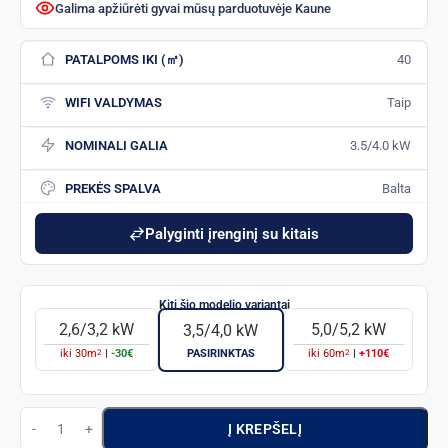
Galima apžiūrėti gyvai mūsų parduotuvėje Kaune
PATALPOMS IKI (㎡)
40
WIFI VALDYMAS
Taip
NOMINALI GALIA
3.5/4.0 kW
PREKĖS SPALVA
Balta
Palyginti įrenginį su kitais
2,6/3,2 kW
5,0/5,2 kW
3,5/4,0 kW
2
2
iki
30
m
|
-30€
PASIRINKTAS
iki
60
m
|
+110€
Į KREPŠELĮ