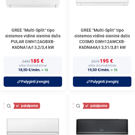
GREE “Multi-Split“ tipo
GREE “Multi-Split“ tipo
sistemos vidinė sieninė dalis
sistemos vidinė sieninė dalis
PULAR GWH12AGBXB-
COSMO GWH12AWCXB-
K6DNA1A/I 3,2/3,4 kW
K6DNA4A/I 3,51/3,81 kW
185 €
195 €
248€
257€
arba išsimokėtinai
arba išsimokėtinai
18,50 €/mėn.
19,50 €/mėn.
× 10
× 10
Palyginti įrenginį
Palyginti įrenginį
40
40