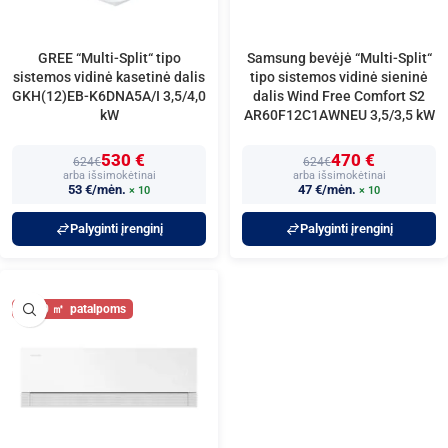
GREE “Multi-Split“ tipo
Samsung bevėjė “Multi-Split“
sistemos vidinė kasetinė dalis
tipo sistemos vidinė sieninė
GKH(12)EB-K6DNA5A/I 3,5/4,0
dalis Wind Free Comfort S2
kW
AR60F12C1AWNEU 3,5/3,5 kW
530 €
470 €
624€
624€
arba išsimokėtinai
arba išsimokėtinai
53 €/mėn.
47 €/mėn.
× 10
× 10
Palyginti įrenginį
Palyginti įrenginį
40